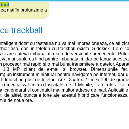
rtant
rea mai în profunzime a
cu trackball
nteligent dotat cu tastatura nu va mai impresioneaza, ce ati zic
hiar asa, dar un telefon cu trackball exista. Sidekick 3 e o c
 si are cateva imbunatatiri fata de versiunile precedente. Put
eva mai suple ca fiind printre imbunatatiri, dar pe langa acest
 procesor mai rapid si o mai buna transmitere a datelor. Aparat
 1,3 MP, client de e-mail si browser. Dimensiunile fac
) un instrument miniatural pentru navigarea pe internet, dar 
fi folosit pe post de telefon. Are 13 x 6 x 2 cm si 190 de gram
omercializat in exclusivitate de T-Mobile, care ofera si p
, calendarul si continutul mai multor adrese de mail. Aplicatiile 
t, de altfel, punctele forte ale acestui hibrid care functioneaza
mie de noua ore.