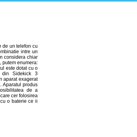
e de un telefon cu
ombinatie intre un
em considera chiar
ea, putem enumera:
ul este dotat cu o
 din Sidekick 3
un aparat exagerat
e. Aparatul produs
osibilitatea de a
care cer folosirea
 cu o baterie ce ii