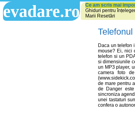
evadare.ro
Ce am scris mai impo
Ghiduri pentru înțelege
Marii Resetări
Telefonul 
Daca un telefon i
mouse? Ei, nici c
telefon si un PDA
si dimensiunile c
un MP3 player, un
camera foto de
(www.sidekick.com
de mare pentru a 
de Danger este c
sincroniza agenda
unei tastaturi sun
confera o autono