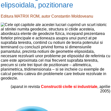
elipsoidala, pozitionare
Editura MATRIX ROM, autor Constantin Moldoveanu
Cele opt capitole ale acestei lucrari cuprind un scurt istoric
al stinitei numita geodezie, structura si ctiide acesteia,
abordeaza elente de geodezie fizica, incepand prezentarea
fortelor principale e actioneaza asupra unui punct at pe
suprafata terestra, contiind cu notiuni de teoria potenului si
terminand cu concluzii privind forma si dimensiunile
pamantului, prezinta notiuni de geometrie elipsoidala,
necesare rezolvarii unor probleme pe elipsoidul de referinta cu
care este aproximata cel mai frecvent suprafata terestra,
precum si cele trei tipuri de pozitionare – altimetrica,
planimetrica, tridimensionala – si se incheie cu exemple de
calcul pentru cateva din problemele care trebuie rezolvate in
geodezie.
(aparut in revista
Constructii civile si industriale
, aprilie
2005)