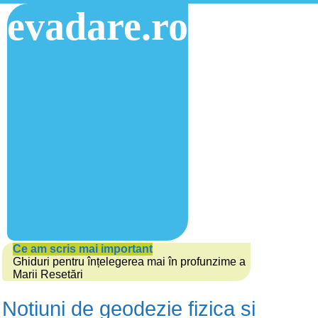
evadare.ro
Ce am scris mai important
Ghiduri pentru înțelegerea mai în profunzime a
Marii Resetări
Notiuni de geodezie fizica si