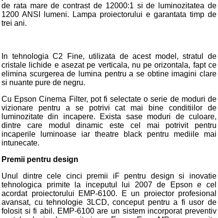
de rata mare de contrast de 12000:1 si de luminozitatea de
1200 ANSI lumeni. Lampa proiectorului e garantata timp de
trei ani.
In tehnologia C2 Fine, utilizata de acest model, stratul de
cristale lichide e asezat pe verticala, nu pe orizontala, fapt ce
elimina scurgerea de lumina pentru a se obtine imagini clare
si nuante pure de negru.
Cu Epson Cinema Filter, pot fi selectate o serie de moduri de
vizionare pentru a se potrivi cat mai bine conditiilor de
luminozitate din incapere. Exista sase moduri de culoare,
dintre care modul dinamic este cel mai potrivit pentru
incaperile luminoase iar theatre black pentru mediile mai
intunecate.
Premii pentru design
Unul dintre cele cinci premii iF pentru design si inovatie
tehnologica primite la inceputul lui 2007 de Epson e cel
acordat proiectorului EMP-6100. E un proiector profesional
avansat, cu tehnologie 3LCD, conceput pentru a fi usor de
folosit si fi abil. EMP-6100 are un sistem incorporat preventiv