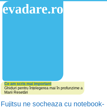
evadare.ro
Ce am scris mai important
Ghiduri pentru înțelegerea mai în profunzime a
Marii Resetări
Fujitsu ne socheaza cu notebook-