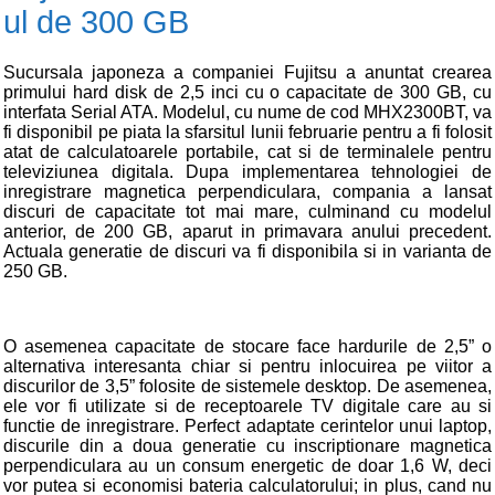
ul de 300 GB
Sucursala japoneza a companiei Fujitsu a anuntat crearea
primului hard disk de 2,5 inci cu o capacitate de 300 GB, cu
interfata Serial ATA. Modelul, cu nume de cod MHX2300BT, va
fi disponibil pe piata la sfarsitul lunii februarie pentru a fi folosit
atat de calculatoarele portabile, cat si de terminalele pentru
televiziunea digitala. Dupa implementarea tehnologiei de
inregistrare magnetica perpendiculara, compania a lansat
discuri de capacitate tot mai mare, culminand cu modelul
anterior, de 200 GB, aparut in primavara anului precedent.
Actuala generatie de discuri va fi disponibila si in varianta de
250 GB.
O asemenea capacitate de stocare face hardurile de 2,5” o
alternativa interesanta chiar si pentru inlocuirea pe viitor a
discurilor de 3,5” folosite de sistemele desktop. De asemenea,
ele vor fi utilizate si de receptoarele TV digitale care au si
functie de inregistrare. Perfect adaptate cerintelor unui laptop,
discurile din a doua generatie cu inscriptionare magnetica
perpendiculara au un consum energetic de doar 1,6 W, deci
vor putea si economisi bateria calculatorului; in plus, cand nu