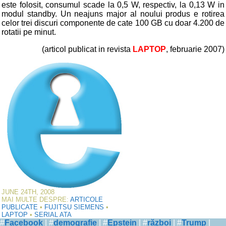
este folosit, consumul scade la 0,5 W, respectiv, la 0,13 W in
modul standby. Un neajuns major al noului produs e rotirea
celor trei discuri componente de cate 100 GB cu doar 4.200 de
rotatii pe minut.
(articol publicat in revista
LAPTOP
, februarie 2007)
JUNE 24TH, 2008
MAI MULTE DESPRE:
ARTICOLE
PUBLICATE
•
FUJITSU SIEMENS
•
LAPTOP
•
SERIAL ATA
#
Facebook
| #
demografie
| #
Epstein
| #
război
| #
Trump
|