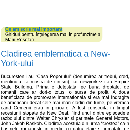
Ce am scris mai important
Ghiduri pentru înțelegerea mai în profunzime a
Marii Resetări
Cladirea emblematica a New-
York-ului
Bucurestenii au “Casa Poporului” (denumirea ar trebui, cred,
mentinuta ca mostra de cinism), iar newyorkezii au Empire
State Building. Prima e detestata, pe buna dreptate, de
romanii care ar dori-o totusi o sursa de profit. A doua
beneficiaza de promovare internationala si era mai indragita
de americani decat cele mai mari cladiri din lume, pe vremea
cand Gemenii erau in picioare. A fost construita in timpul
recesiunii stopate de New Deal, fiind unul dintre episoadele
razboiului dintre Walter Chrysler si parintele General Motors,
John Jakob Raskob. Cladirea acestuia din urma “crestea” ca-n
basmele romanesti, in medie cu patru etaje si jumatate pe