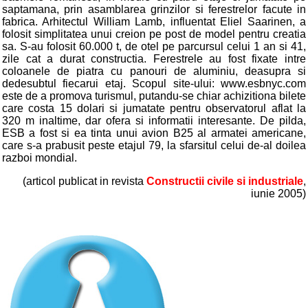
saptamana, prin asamblarea grinzilor si ferestrelor facute in
fabrica. Arhitectul William Lamb, influentat Eliel Saarinen, a
folosit simplitatea unui creion pe post de model pentru creatia
sa. S-au folosit 60.000 t, de otel pe parcursul celui 1 an si 41,
zile cat a durat constructia. Ferestrele au fost fixate intre
coloanele de piatra cu panouri de aluminiu, deasupra si
dedesubtul fiecarui etaj. Scopul site-ului: www.esbnyc.com
este de a promova turismul, putandu-se chiar achizitiona bilete
care costa 15 dolari si jumatate pentru observatorul aflat la
320 m inaltime, dar ofera si informatii interesante. De pilda,
ESB a fost si ea tinta unui avion B25 al armatei americane,
care s-a prabusit peste etajul 79, la sfarsitul celui de-al doilea
razboi mondial.
(articol publicat in revista
Constructii civile si industriale
,
iunie 2005)