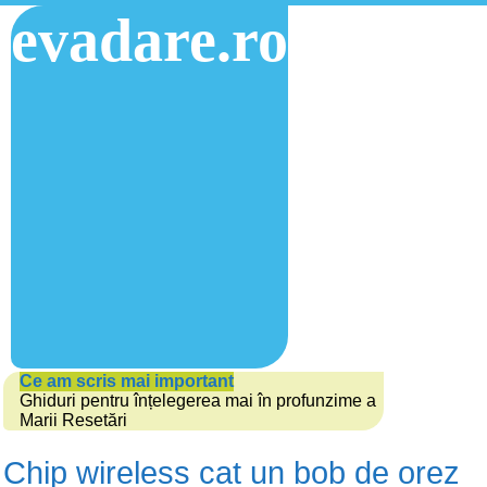
evadare.ro
Ce am scris mai important
Ghiduri pentru înțelegerea mai în profunzime a
Marii Resetări
Chip wireless cat un bob de orez