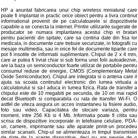
HP a anuntat fabricarea unui chip wireless miniatural care
poate fi implantat in practic orice obiect pentru a livra continut
informational provenit de pe calculatoarele si dispozitivele
capabile a se conecta la internet. Printre utilizarile sugerate de
producator se numara implantarea acestui chip in bratari
pentru pacientii din spitale, care sa contina date din fisa lor
medicala, in documente care trebuie securizate, in fotografii cu
mesaje multimedia, sau in orice fel de documente tiparite care
pot fi insotite de informatii suplimentare. Chipul de 2 x 4 mm,
care ar putea fi livrat chiar si sub forma unei folii autoadezive,
are la baza un semiconductor foarte utilizat de portabile pentru
consumul reduse de energie, CMOS (Complementary Metal
Oxide Semiconductor). Chipul are integrata si o antena care il
ajuta sa scoata continutul electronic din lumea virtuala a
calculatorului si sa-l aduca in lumea fizica. Rata de transfer a
chipului este de 10 megabiti pe secunda, de 10 ori mai rapid
decat Bluetooth si comparabila cu rata de transfer Wi-Fi. O
astfel de viteza asigura un acces instantaneu la fisiere audio,
foto sau video. Capacitatea de stocare variaza, pentru
moment, intre 256 Kb si 4 Mb. Informatia poate fi citita sau
scrisa de dispozitive incorporate in telefoane celulare, PDA-
uri, camere, imprimante sau alte aparate printr-un procedeu
similar scanarii. Chip-ul se alimenteaza in timpul transmisiei
de date de la aceste dispozitive, deci nu are nevoie de o