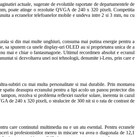
aginatiei actuale, sugerate de evolutiile raportate de departamentele de
99 mm, poate atinge o rezolutie QVGA de 240 x 320 pixeli. Competitia
snuita a ecranelor telefoanelor mobile e undeva intre 2 si 3 mm, nu cu
turala si din mai multe unghiuri, consuma mai putina energie pentru a
rtie, sa spunem ca unele display-uri OLED au si proprietatea unica de a
ut nu mai e chiar o fantasmagorie. Ultimul recordmen absolut e ecranul
untat si dezvoltarea unei noi tehnologii, denumite i-Lens, prin care e
ra-subtiri cu mai multa personalitate si mai durabile. Prin montarea
de spatiu deasupra ecranului pentru a lipi acolo un panou protector din
 tampon, rezolva si problema reflexiei razelor solare, inerenta in cazul
VGA de 240 x 320 pixeli, o stralucire de 300 nit si o rata de contrast de
entru care continutul multimedia nu e un atu esential. Pentru ecranele
faceri si profesionistilor mereu in miscare va avea o diagonala de 12,1