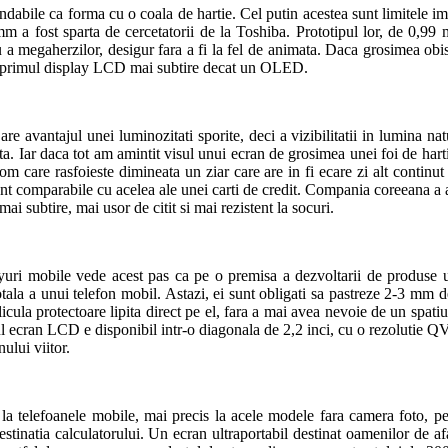
ndabile ca forma cu o coala de hartie. Cel putin acestea sunt limitele im
 mm a fost sparta de cercetatorii de la Toshiba. Prototipul lor, de 0,
u a megaherzilor, desigur fara a fi la fel de animata. Daca grosimea obi
m, primul display LCD mai subtire decat un OLED.
 avantajul unei luminozitati sporite, deci a vizibilitatii in lumina na
tata. Iar daca tot am amintit visul unui ecran de grosimea unei foi de ha
om care rasfoieste dimineata un ziar care are in fi ecare zi alt contin
comparabile cu acelea ale unei carti de credit. Compania coreeana a an
ai subtire, mai usor de citit si mai rezistent la socuri.
ri mobile vede acest pas ca pe o premisa a dezvoltarii de produse ult
otala a unui telefon mobil. Astazi, ei sunt obligati sa pastreze 2-3 mm 
icula protectoare lipita direct pe el, fara a mai avea nevoie de un spatiu
Noul ecran LCD e disponibil intr-o diagonala de 2,2 inci, cu o rezolutie Q
ului viitor.
 la telefoanele mobile, mai precis la acele modele fara camera foto, p
estinatia calculatorului. Un ecran ultraportabil destinat oamenilor de a