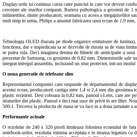
Display-urile isi continua cursa catre punctul in care vor deveni confu
cercetare ale marilor companii. Bariera psihologica a grosimii de 1
milimetrilor, dintre producatori, seamana cu aceea a megapixelilor sa
mult timp in urma, Philips a anuntat fabricarea unui ecran de 1,9 m
Tehnologia OLED (bazata pe diode organice emitatoare de lumina), are
functiona, dar e impiedicata sa se dezvolte de durata sa de viata limi
se putea rula. Deci imaginea demna de filmele de aniticipatie a unui 
prezentat de Samsung, cu grosimea de 0,82 mm. Dimensiunile sale sunt 
integrat intregul ansamblu, incluzand un strat protector, intr-un modul m
O noua generatie de telefoane slim
Reprezentantul companiei care raspunde de departamentul de displayu
acestui ecran, producatorii castiga intre 1,4 si 2,4 mm din grosimea t
plastic rezistent. Desi coboara la 0,82 mm, panoul i-Lens, care are pel
straturilor din plastic. Panoul e deci mai usor de privit in aer liber. 
500:1. Trecerea la productia de masa se va face in a doua jumatate a an
Performante actuale
O rezolutie de 240 x 320 pixeli limiteaza folosirea ecranului de fata
notebook-urilor, rezolutia minima acceptata e in stransa legatura cu d