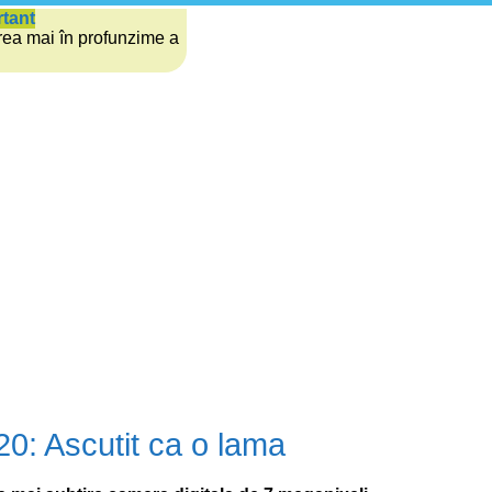
rtant
rea mai în profunzime a
0: Ascutit ca o lama