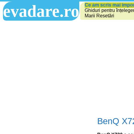
evadare.ro
Ce am scris mai impo
Ghiduri pentru înțelege
Marii Resetări
BenQ X72