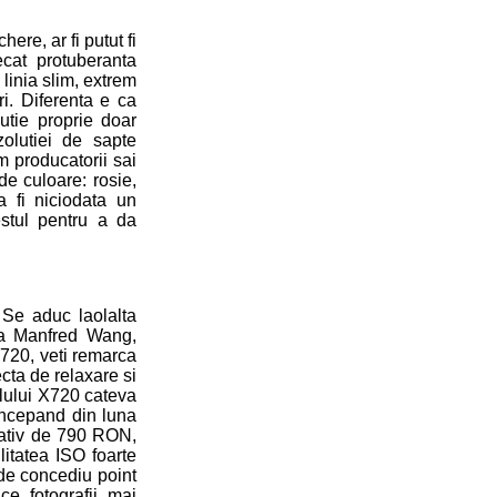
ere, ar fi putut fi
decat protuberanta
linia slim, extrem
i. Diferenta e ca
utie proprie doar
olutiei de sapte
m producatorii sai
de culoare: rosie,
 fi niciodata un
stul pentru a da
 Se aduc laolalta
lara Manfred Wang,
X720, veti remarca
ecta de relaxare si
elului X720 cateva
incepand din luna
ativ de 790 RON,
litatea ISO foarte
de concediu point
e fotografii mai