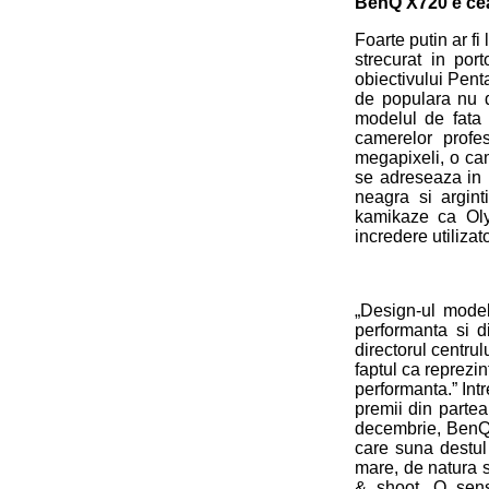
BenQ X720 e cea
Foarte putin ar fi
strecurat in port
obiectivului Pent
de populara nu d
modelul de fata 
camerelor profe
megapixeli, o cam
se adreseaza in p
neagra si argin
kamikaze ca Oly
incredere utilizato
„Design-ul model
performanta si di
directorul centru
faptul ca reprezin
performanta.” Int
premii din parte
decembrie, BenQ
care suna destul 
mare, de natura 
& shoot. O sens