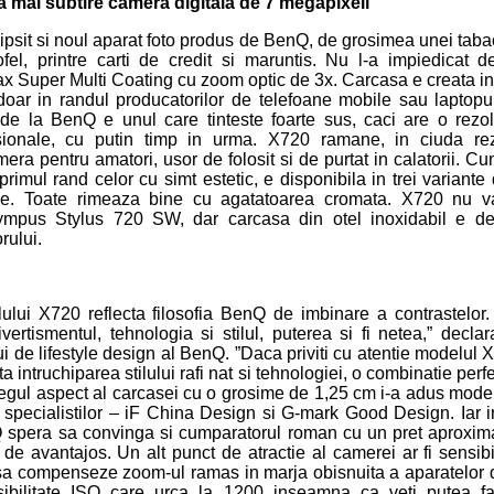
 mai subtire camera digitala de 7 megapixeli
 lipsit si noul aparat foto produs de BenQ, de grosimea unei tabach
ofel, printre carti de credit si maruntis. Nu l-a impiedicat 
ax Super Multi Coating cu zoom optic de 3x. Carcasa e creata in 
oar in randul producatorilor de telefoane mobile sau laptopur
de la BenQ e unul care tinteste foarte sus, caci are o rezol
sionale, cu putin timp in urma. X720 ramane, in ciuda rez
era pentru amatori, usor de folosit si de purtat in calatorii. Cu
rimul rand celor cu simt estetic, e disponibila in trei variante 
tie. Toate rimeaza bine cu agatatoarea cromata. X720 nu va
mpus Stylus 720 SW, dar carcasa din otel inoxidabil e de
rului.
ului X720 reflecta filosofia BenQ de imbinare a contrastelor.
vertismentul, tehnologia si stilul, puterea si fi netea,” dec
lui de lifestyle design al BenQ. ”Daca priviti cu atentie modelul 
ta intruchiparea stilului rafi nat si tehnologiei, o combinatie perf
regul aspect al carcasei cu o grosime de 1,25 cm i-a adus mod
a specialistilor – iF China Design si G-mark Good Design. Iar 
 spera sa convinga si cumparatorul roman cu un pret aproxim
de avantajos. Un alt punct de atractie al camerei ar fi sensibi
sa compenseze zoom-ul ramas in marja obisnuita a aparatelor 
ibilitate ISO care urca la 1200 inseamna ca veti putea fac