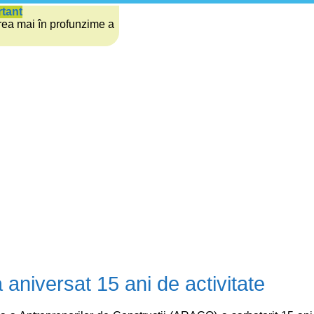
rtant
rea mai în profunzime a
niversat 15 ani de activitate