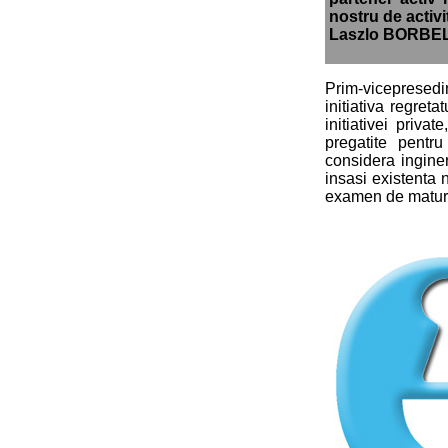
nostru de activi
Laszlo BORBELY,
Prim-vicepresedi
initiativa regret
initiativei priva
pregatite pentru 
considera inginer
insasi existenta n
examen de maturit