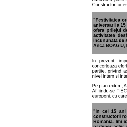
Constructorilor es
"Festivitatea o
aniversarii a 15
ofera prilejul 
activitatea de
incununata de s
Anca BOAGIU, Mi
In prezent, imp
concerteaza efort
partite, privind 
nivel intern si int
Pe plan extern, A
Afiliindu-se FIEC
europeni, cu care 
"In cei 15 an
constructorii ro
Romania. Imi ex
partener activ 