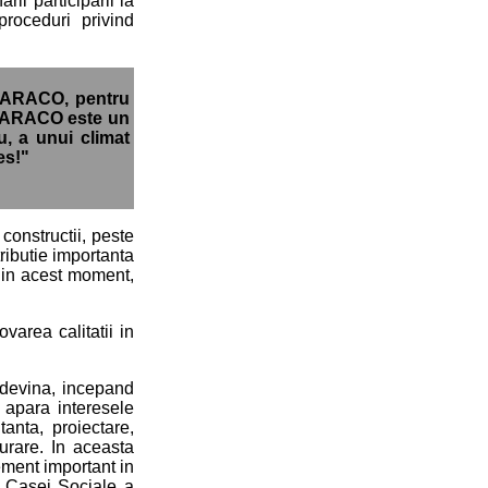
rii participarii la
 proceduri privind
a, ARACO, pentru
l. ARACO este un
u, a unui climat
es!"
 constructii, peste
tributie importanta
a in acest moment,
varea calitatii in
 devina, incepand
i apara interesele
tanta, proiectare,
gurare. In aceasta
ement important in
 a Casei Sociale a