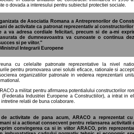
te o dovada a interesului pentru subiectul protectiei sociale.
rganizata de Asociatia Romana a Antreprenorilor de Constr
 ani de activitate ca patronat reprezentativ al constructorilo
de a va adresa cordiale felicitari, precum si de a-mi exp
sfasurata de dumneavoastra va cunoaste o continua dezv
ucces si pe viitor."
nistrul Integrarii Europene
reuna cu celelalte patronate reprezentative la nivel nat
urile pentru promovarea unei solutii eficace, rationale si accept
asocierea organizatiilor patronale in vederea reprezentarii uni
ernational.
RACO a militat pentru afirmarea potentialului constructorilor ro
 (Federatia Industriei Europene a Constructiilor), a intrat in eli
intretine relatii de buna colaborare.
i de activitate de pana acum, ARACO a reprezentat cu 
mani si a actionat consecvent pentru relansarea activitatii 
prim convingerea ca si in viitor ARACO, prin reprezentant
in imbunatatirea cadrului normativ tehnic si economic spe