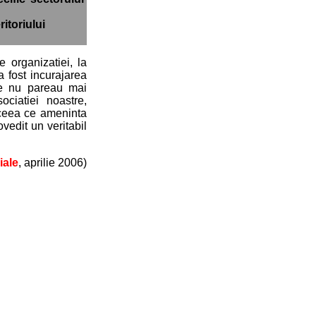
itoriului
 organizatiei, la
a fost incurajarea
tile nu pareau mai
sociatiei noastre,
e ceea ce ameninta
ovedit un veritabil
iale
, aprilie 2006)