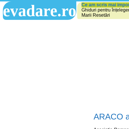
evadare.ro
Ce am scris mai impo
Ghiduri pentru înțelege
Marii Resetări
ARACO a a