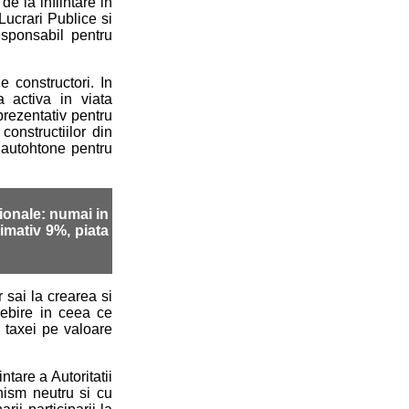
e la infiintare in
Lucrari Publice si
esponsabil pentru
 constructori. In
 activa in viata
prezentativ pentru
constructiilor din
r autohtone pentru
ionale: numai in
ximativ 9%, piata
 sai la crearea si
sebire in ceea ce
a taxei pe valoare
ntare a Autoritatii
nism neutru si cu