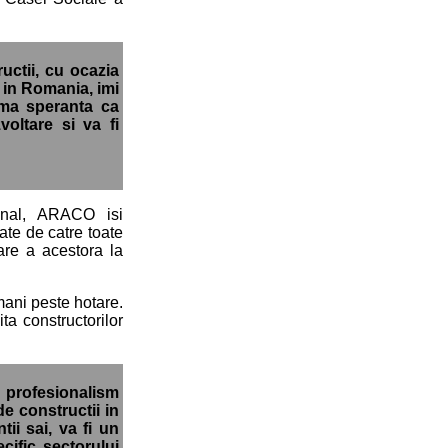
uctii, cu ocazia
r in Romania, imi
rima speranta ca
oltare si va fi
ional, ARACO isi
ate de catre toate
tare a acestora la
mani peste hotare.
ta constructorilor
profesionalism
de constructii in
ii sai, va fi un
cific sectorului