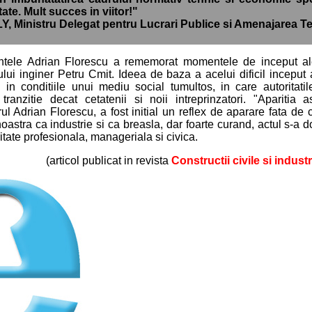
tate. Mult succes in viitor!"
 Ministru Delegat pentru Lucrari Publice si Amenajarea Ter
ntele Adrian Florescu a rememorat momentele de inceput ale
atului inginer Petru Cmit. Ideea de baza a acelui dificil inceput 
te, in conditiile unui mediu social tumultos, in care autorita
tranzitie decat cetatenii si noii intreprinzatori. "Aparitia a
ul Adrian Florescu, a fost initial un reflex de aparare fata d
oastra ca industrie si ca breasla, dar foarte curand, actul s-a d
ate profesionala, manageriala si civica.
(articol publicat in revista
Constructii civile si industr