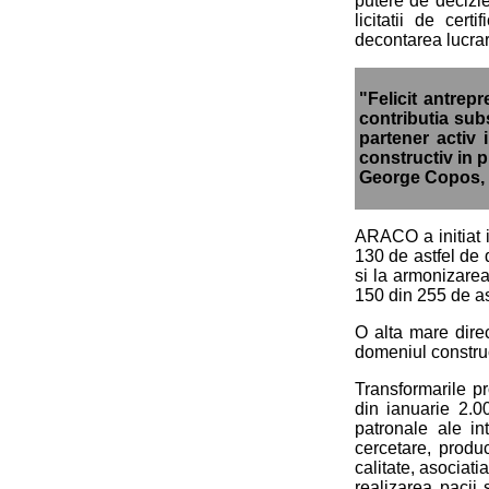
putere de decizie 
licitatii de cert
decontarea lucrari
"Felicit antrep
contributia sub
partener activ 
constructiv in p
George Copos, m
ARACO a initiat in
130 de astfel de d
si la armonizarea
150 din 255 de as
O alta mare direc
domeniul constructi
Transformarile p
din ianuarie 2.00
patronale ale int
cercetare, produc
calitate, asociat
realizarea pacii 