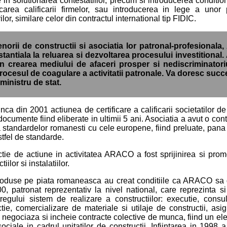
in solutionarea contestatiilor, precum si introducerea conditiona
ificarea calificarii firmelor, sau introducerea in lege a unor
lor, similare celor din contractul international tip FIDIC.
renorii de constructii si asociatia lor patronal-profesional
stantiala la reluarea si dezvoltarea procesului investitiona
in crearea mediului de afaceri prosper si nediscriminatori
rocesul de coagulare a activitatii patronale. Va doresc succ
inistru de stat.
ca din 2001 actiunea de certificare a calificarii societatilor de
ocumente fiind eliberate in ultimii 5 ani. Asociatia a avut o con
 standardelor romanesti cu cele europene, fiind preluate, pan
tfel de standarde.
tie de actiune in activitatea ARACO a fost sprijinirea si promo
ilor si instalatiilor.
roduse pe piata romaneasca au creat conditiile ca ARACO sa
0, patronat reprezentativ la nivel national, care reprezinta s
regului sistem de realizare a constructiilor: executie, consul
tie, comercializare de materiale si utilaje de constructii, asi
ia negociaza si incheie contracte colective de munca, fiind un el
sociale in cadrul unitatilor de constructii. Infiintarea in 1998