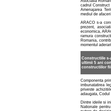
Asociatia Romana 
cadrul Construct 
Amenajarea Terit
mediul de afaceri,
ARACO s-a consti
prezent, asocia
economica, ARACO 
ramura constructi
Romania, contribu
momentul aderari
Constructiile s
ultimii 5 ani co
constructiilor f
Componenta princi
imbunatatirea le
priveste achiziti
adaugata, Codul F
Dintre ideile si i
Nationale pentru