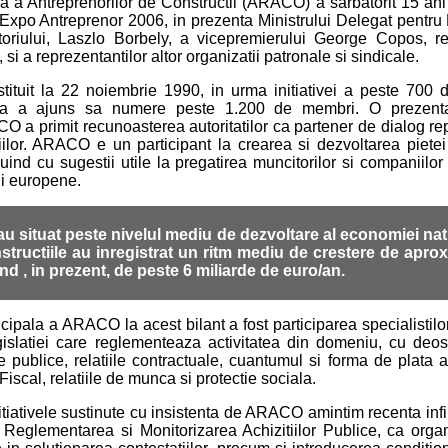
a Antreprenorilor de Constructii (ARACO) a sarbatorit 15 ani d
Expo Antreprenor 2006, in prezenta Ministrului Delegat pentru 
oriului, Laszlo Borbely, a vicepremierului George Copos, r
 si a reprezentantilor altor organizatii patronale si sindicale.
tuit la 22 noiembrie 1990, in urma initiativei a peste 700 de
tia a ajuns sa numere peste 1.200 de membri. O prezenta
a primit recunoasterea autoritatilor ca partener de dialog re
ilor. ARACO e un participant la crearea si dezvoltarea pietei 
ind cu sugestii utile la pregatirea muncitorilor si companiilo
i europene.
-au situat peste nivelul mediu de dezvoltare al economiei nat
nstructiile au inregistrat un ritm mediu de crestere de apro
iind , in prezent, de peste 6 miliarde de euro/an.
pala a ARACO la acest bilant a fost participarea specialistilor
gislatiei care reglementeaza activitatea din domeniu, cu deo
ile publice, relatiile contractuale, cuantumul si forma de plata 
iscal, relatiile de munca si protectie sociala.
nitiativele sustinute cu insistenta de ARACO amintim recenta infii
 Reglementarea si Monitorizarea Achizitiilor Publice, ca orga