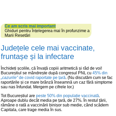
Ce am scris mai important
Ghiduri pentru înțelegerea mai în profunzime a
Marii Resetări
Județele cele mai vaccinate,
fruntașe și la infectare
Închideți școlile, că învață copiii aritmetică și râd de voi!
Bucureștiul se mândrește după congresul PNL cu
45% din
„cazurile”
de covid raportate pe țară
. (Nu discutăm cum se fac
raportările și ce mare brânză înseamnă un caz fără simptome
sau nas înfundat. Mergem pe cifrele lor.)
Tot Bucureștiul are
peste 50% din populație vaccinată
.
Aproape dublu decât media pe țară, de 27%. În restul țării,
rămâne o rată a vaccinării binișor sub medie, când scădem
Capitala, care trage media în sus.