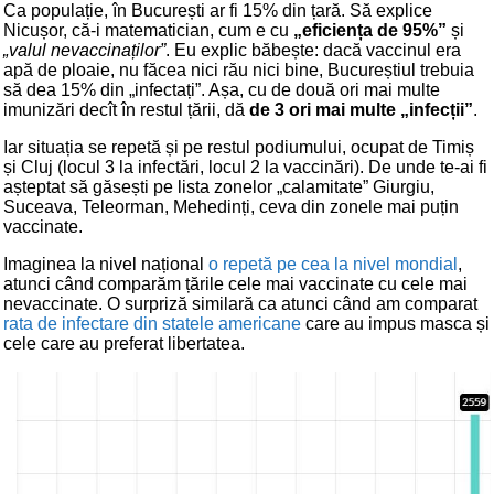
Ca populație, în București ar fi 15% din țară. Să explice
Nicușor, că-i matematician, cum e cu
„eficiența de 95%”
și
„valul nevaccinaților”
. Eu explic băbește: dacă vaccinul era
apă de ploaie, nu făcea nici rău nici bine, Bucureștiul trebuia
să dea 15% din „infectați”. Așa, cu de două ori mai multe
imunizări decît în restul țării, dă
de 3 ori mai multe „infecții”
.
Iar situația se repetă și pe restul podiumului, ocupat de Timiș
și Cluj (locul 3 la infectări, locul 2 la vaccinări). De unde te-ai fi
așteptat să găsești pe lista zonelor „calamitate” Giurgiu,
Suceava, Teleorman, Mehedinți, ceva din zonele mai puțin
vaccinate.
Imaginea la nivel național
o repetă pe cea la nivel mondial
,
atunci când comparăm țările cele mai vaccinate cu cele mai
nevaccinate. O surpriză similară ca atunci când am comparat
rata de infectare din statele americane
care au impus masca și
cele care au preferat libertatea.