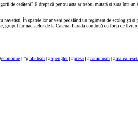
gorii de cetățeni? E drept că pentru asta ar trebui mutată și ziua într-
 navetiști. În spatele lor ar veni pedalând un regiment de ecologiști și p
be, grupul farmacistelor de la Catena. Parada continuă cu forța de livrare
#
economie
| #
globalism
| #
Spengler
| #
presa
| #
comunism
| #
marea reset