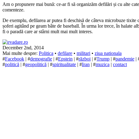
Am o propunere mai bună: ce-ar fi să organizăm defilări și cu alte cate
comenteze.
De exemplu, defilarea ar putea fi deschisă de câteva microbuze tixite cu
șoferi agitând pe geam bâte de baseball. În urma lor trece, în halate al
fi o paradă care ar stârni mult mai mult interes.
December 2nd, 2014
Mai multe despre:
Politica
•
defilare
•
militari
•
ziua nationala
#
Facebook
| #
demografie
| #
Epstein
| #
război
| #
Trump
| #
pandemie
| 
#
politică
| #
geopolitică
| #
spiritualitate
| #
Iran
| #
muzica
|
contact