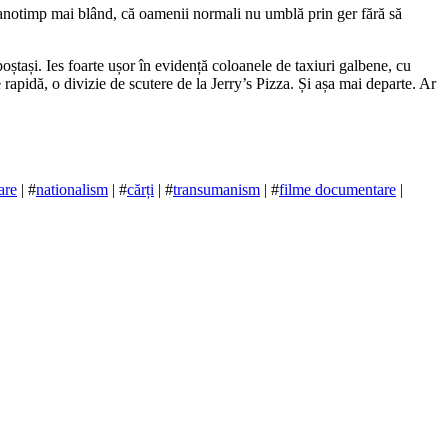
un anotimp mai blând, că oamenii normali nu umblă prin ger fără să
oștași. Ies foarte ușor în evidență coloanele de taxiuri galbene, cu
 rapidă, o divizie de scutere de la Jerry’s Pizza. Și așa mai departe. Ar
are
| #
nationalism
| #
cărți
| #
transumanism
| #
filme documentare
|