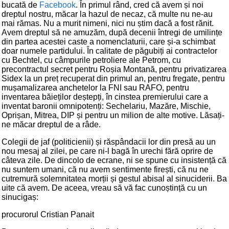
bucată de
Facebook
. În primul rând, cred că avem și noi
dreptul nostru, măcar la hazul de necaz, că multe nu ne-au
mai rămas. Nu a murit nimeni, nici nu știm dacă a fost rănit.
Avem dreptul să ne amuzăm, după decenii întregi de umilințe
din partea acestei caste a nomenclaturii, care și-a schimbat
doar numele partidului. În calitate de păgubiți ai contractelor
cu Bechtel, cu câmpurile petroliere ale Petrom, cu
precontractul secret pentru Roșia Montană, pentru privatizarea
Sidex la un preț recuperat din primul an, pentru fregate, pentru
mușamalizarea anchetelor la FNI sau RAFO, pentru
inventarea băieților deștepți, în cinstea premierului care a
inventat baronii omnipotenți: Sechelariu, Mazăre, Mischie,
Oprișan, Mitrea, DIP și pentru un milion de alte motive. Lăsați-
ne măcar dreptul de a râde.
Colegii de jaf (politicienii) și răspândacii lor din presă au un
nou mesaj al zilei, pe care ni-l bagă în urechi fără oprire de
câteva zile. De dincolo de ecrane, ni se spune cu insistență că
nu suntem umani, că nu avem sentimente firești, că nu ne
cutremură solemnitatea morții și gestul abisal al sinuciderii. Ba
uite că avem. De aceea, vreau să vă fac cunoștință cu un
sinucigaș:
procurorul Cristian Panait