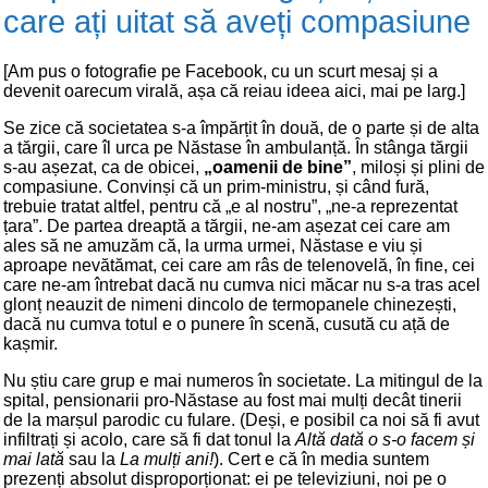
care ați uitat să aveți compasiune
[Am pus o fotografie pe Facebook, cu un scurt mesaj și a
devenit oarecum virală, așa că reiau ideea aici, mai pe larg.]
Se zice că societatea s-a împărțit în două, de o parte și de alta
a tărgii, care îl urca pe Năstase în ambulanță. În stânga tărgii
s-au așezat, ca de obicei,
„oamenii de bine”
, miloși și plini de
compasiune. Convinși că un prim-ministru, și când fură,
trebuie tratat altfel, pentru că „e al nostru”, „ne-a reprezentat
țara”. De partea dreaptă a tărgii, ne-am așezat cei care am
ales să ne amuzăm că, la urma urmei, Năstase e viu și
aproape nevătămat, cei care am râs de telenovelă, în fine, cei
care ne-am întrebat dacă nu cumva nici măcar nu s-a tras acel
glonț neauzit de nimeni dincolo de termopanele chinezești,
dacă nu cumva totul e o punere în scenă, cusută cu ață de
kașmir.
Nu știu care grup e mai numeros în societate. La mitingul de la
spital, pensionarii pro-Năstase au fost mai mulți decât tinerii
de la marșul parodic cu fulare. (Deși, e posibil ca noi să fi avut
infiltrați și acolo, care să fi dat tonul la
Altă dată o s-o facem și
mai lată
sau la
La mulți ani!
). Cert e că în media suntem
prezenți absolut disproporționat: ei pe televiziuni, noi pe o