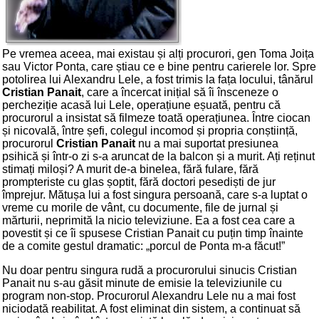
Pe vremea aceea, mai existau și alți procurori, gen Toma Joița
sau Victor Ponta, care știau ce e bine pentru carierele lor. Spre
potolirea lui Alexandru Lele, a fost trimis la fața locului, tânărul
Cristian Panait
, care a încercat inițial să îi însceneze o
percheziție acasă lui Lele, operațiune eșuată, pentru că
procurorul a insistat să filmeze toată operațiunea. Între ciocan
și nicovală, între șefi, colegul incomod și propria conștiință,
procurorul
Cristian Panait
nu a mai suportat presiunea
psihică și într-o zi s-a aruncat de la balcon și a murit. Ați reținut
stimați miloși? A murit de-a binelea, fără fulare, fără
prompteriste cu glas șoptit, fără doctori pesediști de jur
împrejur. Mătușa lui a fost singura persoană, care s-a luptat o
vreme cu morile de vânt, cu documente, file de jurnal și
mărturii, neprimită la nicio televiziune. Ea a fost cea care a
povestit și ce îi spusese Cristian Panait cu puțin timp înainte
de a comite gestul dramatic: „porcul de Ponta m-a făcut!”
Nu doar pentru singura rudă a procurorului sinucis Cristian
Panait nu s-au găsit minute de emisie la televiziunile cu
program non-stop. Procurorul Alexandru Lele nu a mai fost
niciodată reabilitat. A fost eliminat din sistem, a continuat să