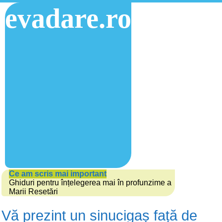
evadare.ro
Ce am scris mai important
Ghiduri pentru înțelegerea mai în profunzime a
Marii Resetări
Vă prezint un sinucigaș față de