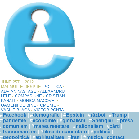
JUNE 25TH, 2012
MAI MULTE DESPRE:
POLITICA
•
ADRIAN NASTASE
•
ALEXANDRU
LELE
•
COMPASIUNE
•
CRISTIAN
PANAIT
•
MONICA MACOVEI
•
OAMENII DE BINE
•
OMENIE
•
VASILE BLAGA
•
VICTOR PONTA
#
Facebook
| #
demografie
| #
Epstein
| #
război
| #
Trump
|
#
pandemie
| #
economie
| #
globalism
| #
Spengler
| #
presa
|
#
comunism
| #
marea resetare
| #
nationalism
| #
cărți
|
#
transumanism
| #
filme documentare
| #
politică
|
#
geopolitică
| #
spiritualitate
| #
Iran
| #
muzica
|
contact