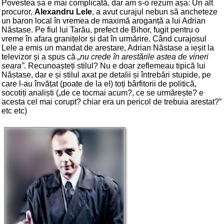
Povestea sa e mai complicată, dar am s-o rezum așa: Un alt
procuror,
Alexandru Lele
, a avut curajul nebun să ancheteze
un baron local în vremea de maximă aroganță a lui Adrian
Năstase. Pe fiul lui Tarău, prefect de Bihor, fugit pentru o
vreme în afara granițelor și dat în urmărire. Când curajosul
Lele a emis un mandat de arestare, Adrian Năstase a ieșit la
televizor și a spus că
„nu crede în arestările astea de vineri
seara”
. Recunoașteți stilul? Nu e doar zeflemeau tipică lui
Năstase, dar e și stilul axat pe detalii și întrebări stupide, pe
care l-au învățat (poate de la el) toți bârfitorii de politică,
socotiți analiști („de ce tocmai acum?, ce se urmărește? e
acesta cel mai corupt? chiar era un pericol de trebuia arestat?”
etc etc)