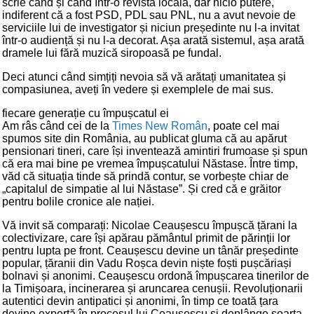
scrie când și când într-o revistă locală, dar nicio putere,
indiferent că a fost PSD, PDL sau PNL, nu a avut nevoie de
serviciile lui de investigator și niciun președinte nu l-a invitat
într-o audiență și nu l-a decorat. Așa arată sistemul, așa arată
dramele lui fără muzică siropoasă pe fundal.
Deci atunci când simțiți nevoia să vă arătați umanitatea și
compasiunea, aveți în vedere și exemplele de mai sus.
fiecare generație cu împușcatul ei
Am râs când cei de la
Times New Român
, poate cel mai
spumos site din România, au publicat gluma că au apărut
pensionari tineri, care își inventează amintiri frumoase și spun
că era mai bine pe vremea împușcatului Năstase. Între timp,
văd că situația tinde să prindă contur, se vorbește chiar de
„capitalul de simpatie al lui Năstase”. Și cred că e grăitor
pentru bolile cronice ale nației.
Vă invit să comparați: Nicolae Ceaușescu împușcă țărani la
colectivizare, care își apărau pământul primit de părinții lor
pentru lupta pe front. Ceaușescu devine un tânăr președinte
popular, țăranii din Vadu Roșca devin niște foști pușcăriași
bolnavi și anonimi. Ceaușescu ordonă împușcarea tinerilor de
la Timișoara, incinerarea și aruncarea cenușii. Revoluționarii
autentici devin antipatici și anonimi, în timp ce toată țara
devine expertă în procesul lui Ceaușescu și deplânge soarta