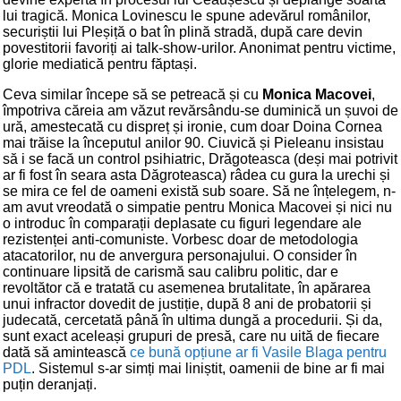
lui tragică. Monica Lovinescu le spune adevărul românilor,
securiștii lui Pleșiță o bat în plină stradă, după care devin
povestitorii favoriți ai talk-show-urilor. Anonimat pentru victime,
glorie mediatică pentru făptași.
Ceva similar începe să se petreacă și cu
Monica Macovei
,
împotriva căreia am văzut revărsându-se duminică un șuvoi de
ură, amestecată cu dispreț și ironie, cum doar Doina Cornea
mai trăise la începutul anilor 90. Ciuvică și Pieleanu insistau
să i se facă un control psihiatric, Drăgoteasca (deși mai potrivit
ar fi fost în seara asta Dăgroteasca) râdea cu gura la urechi și
se mira ce fel de oameni există sub soare. Să ne înțelegem, n-
am avut vreodată o simpatie pentru Monica Macovei și nici nu
o introduc în comparații deplasate cu figuri legendare ale
rezistenței anti-comuniste. Vorbesc doar de metodologia
atacatorilor, nu de anvergura personajului. O consider în
continuare lipsită de carismă sau calibru politic, dar e
revoltător că e tratată cu asemenea brutalitate, în apărarea
unui infractor dovedit de justiție, după 8 ani de probatorii și
judecată, cercetată până în ultima dungă a procedurii. Și da,
sunt exact aceleași grupuri de presă, care nu uită de fiecare
dată să amintească
ce bună opțiune ar fi Vasile Blaga pentru
PDL
. Sistemul s-ar simți mai liniștit, oamenii de bine ar fi mai
puțin deranjați.