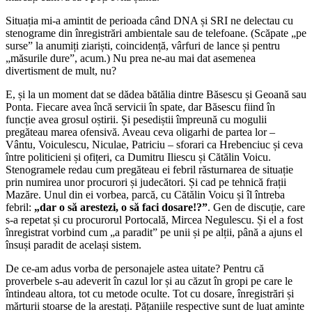
Situația mi-a amintit de perioada când DNA și SRI ne delectau cu
stenograme din înregistrări ambientale sau de telefoane. (Scăpate „pe
surse” la anumiți ziariști, coincidență, vârfuri de lance și pentru
„măsurile dure”, acum.) Nu prea ne-au mai dat asemenea
divertisment de mult, nu?
E, și la un moment dat se dădea bătălia dintre Băsescu și Geoană sau
Ponta. Fiecare avea încă servicii în spate, dar Băsescu fiind în
funcție avea grosul oștirii. Și pesediștii împreună cu mogulii
pregăteau marea ofensivă. Aveau ceva oligarhi de partea lor –
Vântu, Voiculescu, Niculae, Patriciu – sforari ca Hrebenciuc și ceva
între politicieni și ofițeri, ca Dumitru Iliescu și Cătălin Voicu.
Stenogramele redau cum pregăteau ei febril răsturnarea de situație
prin numirea unor procurori și judecători. Și cad pe tehnică frații
Mazăre. Unul din ei vorbea, parcă, cu Cătălin Voicu și îl întreba
febril:
„dar o să arestezi, o să faci dosare!?”
. Gen de discuție, care
s-a repetat și cu procurorul Portocală, Mircea Negulescu. Și el a fost
înregistrat vorbind cum „a paradit” pe unii și pe alții, până a ajuns el
însuși paradit de același sistem.
De ce-am adus vorba de personajele astea uitate? Pentru că
proverbele s-au adeverit în cazul lor și au căzut în gropi pe care le
întindeau altora, tot cu metode oculte. Tot cu dosare, înregistrări și
mărturii stoarse de la arestați. Pățaniile respective sunt de luat aminte