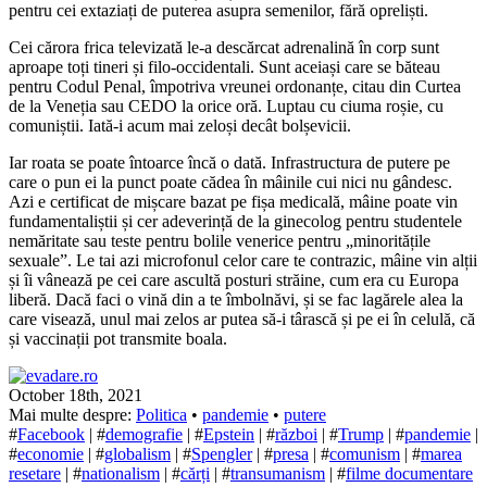
pentru cei extaziați de puterea asupra semenilor, fără opreliști.
Cei cărora frica televizată le-a descărcat adrenalină în corp sunt
aproape toți tineri și filo-occidentali. Sunt aceiași care se băteau
pentru Codul Penal, împotriva vreunei ordonanțe, citau din Curtea
de la Veneția sau CEDO la orice oră. Luptau cu ciuma roșie, cu
comuniștii. Iată-i acum mai zeloși decât bolșevicii.
Iar roata se poate întoarce încă o dată. Infrastructura de putere pe
care o pun ei la punct poate cădea în mâinile cui nici nu gândesc.
Azi e certificat de mișcare bazat pe fișa medicală, mâine poate vin
fundamentaliștii și cer adeverință de la ginecolog pentru studentele
nemăritate sau teste pentru bolile venerice pentru „minoritățile
sexuale”. Le tai azi microfonul celor care te contrazic, mâine vin alții
și îi vânează pe cei care ascultă posturi străine, cum era cu Europa
liberă. Dacă faci o vină din a te îmbolnăvi, și se fac lagărele alea la
care visează, unul mai zelos ar putea să-i târască și pe ei în celulă, că
și vaccinații pot transmite boala.
October 18th, 2021
Mai multe despre:
Politica
•
pandemie
•
putere
#
Facebook
| #
demografie
| #
Epstein
| #
război
| #
Trump
| #
pandemie
|
#
economie
| #
globalism
| #
Spengler
| #
presa
| #
comunism
| #
marea
resetare
| #
nationalism
| #
cărți
| #
transumanism
| #
filme documentare