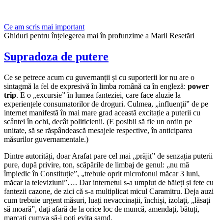
Ce am scris mai important
Ghiduri pentru înțelegerea mai în profunzime a Marii Resetări
Supradoza de putere
Ce se petrece acum cu guvernanții și cu suporterii lor nu are o
sintagmă la fel de expresivă în limba română ca în engleză:
power
trip
. E o „excursie” în lumea fanteziei, care face aluzie la
experiențele consumatorilor de droguri. Culmea, „influenții” de pe
internet manifestă în mai mare grad această excitație a puterii cu
scântei în ochi, decât politicienii. (E posibil să fie un ordin pe
unitate, să se răspândească mesajele respective, în anticiparea
măsurilor guvernamentale.)
Dintre autorități, doar Arafat pare cel mai „prăjit” de senzația puterii
pure, după privire, ton, scăpările de limbaj de genul: „nu mă
împiedic în Constituție”, „trebuie oprit microfonul măcar 3 luni,
măcar la televiziuni”…. Dar internetul s-a umplut de băieți și fete cu
fantezii cazone, de zici că s-a multiplicat micul Caramitru. Deja auzi
cum trebuie urgent măsuri, luați nevaccinații, închiși, izolați, „lăsați
să moară”, dați afară de la orice loc de muncă, amendați, bătuți,
marcați cumva să-i poți evita șamd.