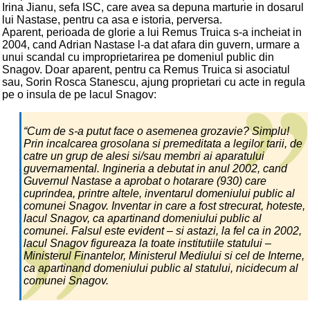
Irina Jianu, sefa ISC, care avea sa depuna marturie in dosarul
lui Nastase, pentru ca asa e istoria, perversa.
Aparent, perioada de glorie a lui Remus Truica s-a incheiat in
2004, cand Adrian Nastase l-a dat afara din guvern, urmare a
unui scandal cu improprietarirea pe domeniul public din
Snagov. Doar aparent, pentru ca Remus Truica si asociatul
sau, Sorin Rosca Stanescu, ajung proprietari cu acte in regula
pe o insula de pe lacul Snagov:
“Cum de s-a putut face o asemenea grozavie? Simplu!
Prin incalcarea grosolana si premeditata a legilor tarii, de
catre un grup de alesi si/sau membri ai aparatului
guvernamental. Ingineria a debutat in anul 2002, cand
Guvernul Nastase a aprobat o hotarare (930) care
cuprindea, printre altele, inventarul domeniului public al
comunei Snagov. Inventar in care a fost strecurat, hoteste,
lacul Snagov, ca apartinand domeniului public al
comunei. Falsul este evident – si astazi, la fel ca in 2002,
lacul Snagov figureaza la toate institutiile statului –
Ministerul Finantelor, Ministerul Mediului si cel de Interne,
ca apartinand domeniului public al statului, nicidecum al
comunei Snagov.