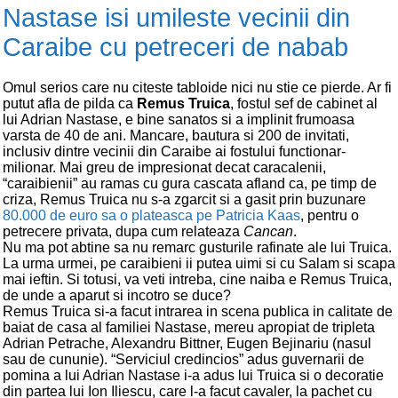
Nastase isi umileste vecinii din
Caraibe cu petreceri de nabab
Omul serios care nu citeste tabloide nici nu stie ce pierde. Ar fi
putut afla de pilda ca
Remus Truica
, fostul sef de cabinet al
lui Adrian Nastase, e bine sanatos si a implinit frumoasa
varsta de 40 de ani. Mancare, bautura si 200 de invitati,
inclusiv dintre vecinii din Caraibe ai fostului functionar-
milionar. Mai greu de impresionat decat caracalenii,
“caraibienii” au ramas cu gura cascata afland ca, pe timp de
criza, Remus Truica nu s-a zgarcit si a gasit prin buzunare
80.000 de euro sa o plateasca pe Patricia Kaas
, pentru o
petrecere privata, dupa cum relateaza
Cancan
.
Nu ma pot abtine sa nu remarc gusturile rafinate ale lui Truica.
La urma urmei, pe caraibieni ii putea uimi si cu Salam si scapa
mai ieftin. Si totusi, va veti intreba, cine naiba e Remus Truica,
de unde a aparut si incotro se duce?
Remus Truica si-a facut intrarea in scena publica in calitate de
baiat de casa al familiei Nastase, mereu apropiat de tripleta
Adrian Petrache, Alexandru Bittner, Eugen Bejinariu (nasul
sau de cununie). “Serviciul credincios” adus guvernarii de
pomina a lui Adrian Nastase i-a adus lui Truica si o decoratie
din partea lui Ion Iliescu, care l-a facut cavaler, la pachet cu