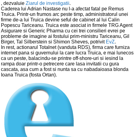
, dezvaluie
Ziarul de investigatii
.
Caderea lui Adrian Nastase nu l-a afectat fatal pe Remus
Truica. Printr-un frumos arc peste timp, administratorul unei
firme de-a lui Truica devine seful de cabinet al lui Calin
Popescu Tariceanu. Truica este asociat in firmele TRG Agent
Asigurare si Generic Pharma cu cei trei consilieri evrei pe
probleme de imagine ai fostului prim-ministru Tariceanu, Gil
Birger, Tal Silberstein si Shimon Sheves, potrivit
EvZ
.
In rest, actionarul Totalnet (vanduta RDS), firma care furniza
internet pana si guvernului la care lucra Truica, e mai lunecos
ca un peste, balacindu-se printre off-shore-uri si iesind la
rampa doar printr-o petrecere care lasa invitatii cu gura
cascata, asa cum a fost si nunta sa cu nabadaioasa blonda
Ioana Truica (fosta Ortan).