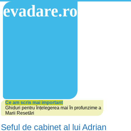
evadare.ro
Ce am scris mai important
Ghiduri pentru înțelegerea mai în profunzime a
Marii Resetări
Seful de cabinet al lui Adrian