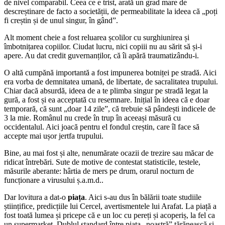
de nivel comparabil. Ceea ce e trist, arată un grad mare de
descreștinare de facto a societății, de permeabilitate la ideea că „poți
fi creștin și de unul singur, în gând”.
Alt moment cheie a fost reluarea școlilor cu surghiunirea și
îmbotnițarea copiilor. Ciudat lucru, nici copiii nu au sărit să și-i
apere. Au dat credit guvernanților, că îi apără traumatizându-i.
O altă cumpănă importantă a fost impunerea botniței pe stradă. Aici
era vorba de demnitatea umană, de libertate, de sacralitatea trupului.
Chiar dacă absurdă, ideea de a te plimba singur pe stradă legat la
gură, a fost și ea acceptată cu resemnare. Inițial în ideea că e doar
temporară, că sunt „doar 14 zile”, că trebuie să pândești indicele de
3 la mie. Românul nu crede în trup în aceeași măsură cu
occidentalul. Aici joacă pentru el fondul creștin, care îl face să
accepte mai ușor jertfa trupului.
Bine, au mai fost și alte, nenumărate ocazii de trezire sau măcar de
ridicat întrebări. Sute de motive de contestat statisticile, testele,
măsurile aberante: hârtia de mers pe drum, orarul nocturn de
funcționare a virusului ș.a.m.d..
Dar lovitura a dat-o
piața
. Aici s-au dus în bălării toate studiile
științifice, predicțiile lui Cercel, avertismentele lui Arafat. La piață a
fost toată lumea și pricepe că e un loc cu pereți și acoperiș, la fel ca
un supermarket. Dublul standard între piața „noastră” țărănească și