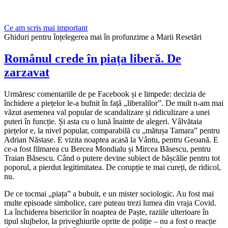
Ce am scris mai important
Ghiduri pentru înțelegerea mai în profunzime a Marii Resetări
Românul crede în piața liberă. De
zarzavat
Urmăresc comentariile de pe Facebook și e limpede: decizia de
închidere a piețelor le-a bufnit în față „liberalilor”. De mult n-am mai
văzut asemenea val popular de scandalizare și ridiculizare a unei
puteri în funcție. Și asta cu o lună înainte de alegeri. Vâlvătaia
piețelor e, la nivel popular, comparabilă cu „mătușa Tamara” pentru
Adrian Năstase. E vizita noaptea acasă la Vântu, pentru Geoană. E
ce-a fost filmarea cu Bercea Mondialu și Mircea Băsescu, pentru
Traian Băsescu. Când o putere devine subiect de bășcălie pentru tot
poporul, a pierdut legitimitatea. De corupție te mai cureți, de ridicol,
nu.
De ce tocmai „piața” a bubuit, e un mister sociologic. Au fost mai
multe episoade simbolice, care puteau trezi lumea din vraja Covid.
La închiderea bisericilor în noaptea de Paște, raziile ulterioare în
tipul slujbelor, la priveghiurile oprite de poliție – nu a fost o reacție