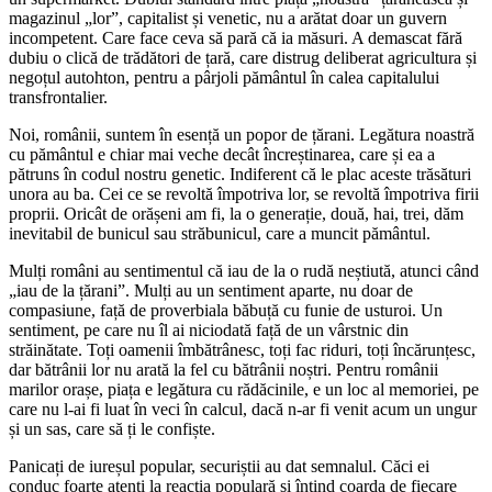
magazinul „lor”, capitalist și venetic, nu a arătat doar un guvern
incompetent. Care face ceva să pară că ia măsuri. A demascat fără
dubiu o clică de trădători de țară, care distrug deliberat agricultura și
negoțul autohton, pentru a pârjoli pământul în calea capitalului
transfrontalier.
Noi, românii, suntem în esență un popor de țărani. Legătura noastră
cu pământul e chiar mai veche decât încreștinarea, care și ea a
pătruns în codul nostru genetic. Indiferent că le plac aceste trăsături
unora au ba. Cei ce se revoltă împotriva lor, se revoltă împotriva firii
proprii. Oricât de orășeni am fi, la o generație, două, hai, trei, dăm
inevitabil de bunicul sau străbunicul, care a muncit pământul.
Mulți români au sentimentul că iau de la o rudă neștiută, atunci când
„iau de la țărani”. Mulți au un sentiment aparte, nu doar de
compasiune, față de proverbiala băbuță cu funie de usturoi. Un
sentiment, pe care nu îl ai niciodată față de un vârstnic din
străinătate. Toți oamenii îmbătrânesc, toți fac riduri, toți încărunțesc,
dar bătrânii lor nu arată la fel cu bătrânii noștri. Pentru românii
marilor orașe, piața e legătura cu rădăcinile, e un loc al memoriei, pe
care nu l-ai fi luat în veci în calcul, dacă n-ar fi venit acum un ungur
și un sas, care să ți le confiște.
Panicați de iureșul popular, securiștii au dat semnalul. Căci ei
conduc foarte atenți la reacția populară și întind coarda de fiecare