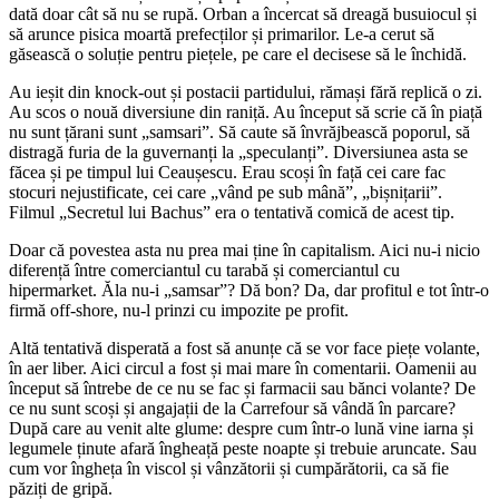
dată doar cât să nu se rupă. Orban a încercat să dreagă busuiocul și
să arunce pisica moartă prefecților și primarilor. Le-a cerut să
găsească o soluție pentru piețele, pe care el decisese să le închidă.
Au ieșit din knock-out și postacii partidului, rămași fără replică o zi.
Au scos o nouă diversiune din raniță. Au început să scrie că în piață
nu sunt țărani sunt „samsari”. Să caute să învrăjbească poporul, să
distragă furia de la guvernanți la „speculanți”. Diversiunea asta se
făcea și pe timpul lui Ceaușescu. Erau scoși în față cei care fac
stocuri nejustificate, cei care „vând pe sub mână”, „bișnițarii”.
Filmul „Secretul lui Bachus” era o tentativă comică de acest tip.
Doar că povestea asta nu prea mai ține în capitalism. Aici nu-i nicio
diferență între comerciantul cu tarabă și comerciantul cu
hipermarket. Ăla nu-i „samsar”? Dă bon? Da, dar profitul e tot într-o
firmă off-shore, nu-l prinzi cu impozite pe profit.
Altă tentativă disperată a fost să anunțe că se vor face piețe volante,
în aer liber. Aici circul a fost și mai mare în comentarii. Oamenii au
început să întrebe de ce nu se fac și farmacii sau bănci volante? De
ce nu sunt scoși și angajații de la Carrefour să vândă în parcare?
După care au venit alte glume: despre cum într-o lună vine iarna și
legumele ținute afară îngheață peste noapte și trebuie aruncate. Sau
cum vor îngheța în viscol și vânzătorii și cumpărătorii, ca să fie
păziți de gripă.