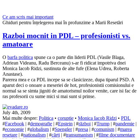
Ce am scris mai important
Ghiduri pentru înțelegerea mai în profunzime a Marii Resetări
Razboi mocnit in PDL – profesionisti vs.
amatoare
O
barfa politica
spune ca o parte din liderii PDL (Vasile Blaga,
Adriean Videanu, Radu Berceanu) s-ar fi ridicat impotriva dnei
Monica Iacob Ridzi, sustinuta de alte fufe (Elena Udrea, Roberta
Anastase).
Parerea mea e ca PDL incepe sa se clasicizeze, dupa tiparul PSD. A
aparut deci o onoare a meseriei de hot, profesionistii comisionului e
normal sa se simta jigniti de amatorismul noilor venite, care isi fac de
ras profesorii cu sume mici si mai sunt si prinse.
July 4th, 2009
Mai multe despre:
Politica
•
coruptie
•
Monica Iacob Ridzi
•
PDL
#
Facebook
| #
demografie
| #
Epstein
| #
război
| #
Trump
| #
pandemie
|
#
economie
| #
globalism
| #
Spengler
| #
presa
| #
comunism
| #
marea
resetare
| #
nationalism
| #
cărți
| #
transumanism
| #
filme documentare