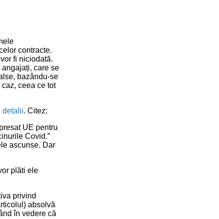
mele
elor contracte.
vor fi niciodată.
 angajați, care se
false, bazându-se
 caz, ceea ce tot
detalii
. Citez:
 presat UE pentru
cinurile Covid.”
ele ascunse. Dar
or plăti ele
iva privind
ticolul) absolvă
ând în vedere că