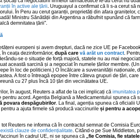
t șocați că negociatorii firmelor farmaceutice le-au cerut nu doa
anții în active ale țării
. Uruguayul a confirmat că li s-a cerut să 
ului. În Peru au cerut garanții, proprietăți din afara granițelor, 
adă! Ministru Sănătății din Argentina a răbufnit spunând că farm
calcă demnitatea țării”.
ță
etățeni europeni și avem drepturi, dacă ne zice UE pe Facebo
 în ceața dezinformărior,
după care
vă arăt un contract
. Pentr
rându-se o situație de forță majoră, statele nu au mai negocia
at această sarcină și a negociat în numele țărilor membre. (Un
repe în loc de politicieni.) O încălcare a suveranității naționale,
-astea. A fost o întreagă epopee între câteva grupuri de țări, car
reună cu 27 plus încă 10 țări din vecinătatea UE.
ilor, în august, Reuters a aflat de la cei implicați că
imunitatea 
re pentru acord. Agenția Belgiană a Medicamentului spunea că s
tă povara despăgubirilor
. La final, agenția spunea că oficialii 
pentru a ajuta firmele să producă vaccinurile
și pentru a acop
, tot Reuters ne informa că în contractul semnat de Comisia Eu
i
există clauze de confidențialitate
. Citând-o pe Sue Middleton, 
Vaccinuri în cadrul UE, ni se spunea că
„fie Comisia, fie state