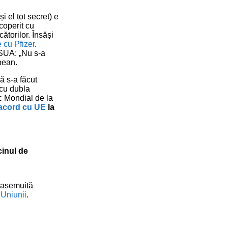
 el tot secret) e
coperit cu
ătorilor. Însăși
 cu Pfizer
.
n SUA: „Nu s-a
pean.
ă s-a făcut
 cu dubla
c Mondial de la
 acord cu UE
la
cinul de
neasemuită
 Uniunii
.