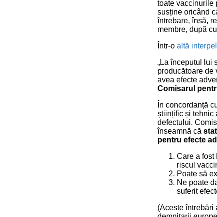
toate vaccinurile 
susține oricând c
întrebare, însă, 
membre, după cum 
Într-o
altă interpe
„La începutul lui
producătoare de v
avea efecte adver
Comisarul pentru
În concordanță cu
științific și tehn
defectului. Comis
înseamnă că
sta
pentru efecte ad
Care a fost 
riscul vacci
Poate să ex
Ne poate da
suferit efec
(Aceste întrebări
demnitarii europe