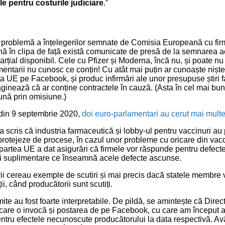
e pentru costurile judiciare
.”
 problemă a înțelegerilor semnate de Comisia Europeană cu fir
ă în clipa de față există comunicate de presă de la semnarea ac
rțial disponibil. Cele cu Pfizer și Moderna, încă nu, și poate nu 
entarii nu cunosc ce conțin! Cu atât mai puțin ar cunoaște niște
 UE pe Facebook, și produc infirmări ale unor presupuse știri 
aginează că ar conține contractele în cauză. (Asta în cel mai bun
iună prin omisiune.)
e din 9 septembrie 2020,
doi euro-parlamentari au cerut mai multe 
a scris că industria farmaceutică și lobby-ul pentru vaccinuri au
îi protejeze de procese, în cazul unor probleme cu oricare din vac
partea UE a dat asigurări că firmele vor răspunde pentru defect
ii suplimentare ce înseamnă acele defecte ascunse.
i cereau exemple de scutiri și mai precis dacă statele membre v
, când producătorii sunt scutiți.
te au fost foarte interpretabile. De pildă, se amintește că Direct
are o invocă și postarea de pe Facebook, cu care am început ar
tru efectele necunoscute producătorului la data respectivă. Av