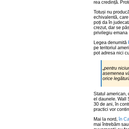
rea credință. Pro
Totuși nu producăt
echivalentă, car
poți da în judeca
crezut, dar se pă
privilegiu emana 
Legea denumită
pe teritoriul amer
pot adresa nici cur
„pentru niciu
asemenea vătă
orice legătură
Statul american, c
el daunele. Wall 
30 de ani, în cont
practici vor conti
Mai la nord,
în Ca
mai întrebăm sau