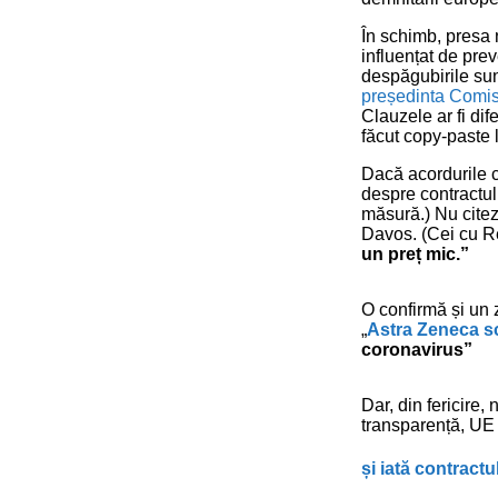
În schimb, presa n
influențat de pre
despăgubirile sunt
președinta Comisi
Clauzele ar fi dif
făcut copy-paste 
Dacă acordurile c
despre contractul
măsură.) Nu citez
Davos. (Cei cu R
un preț mic.”
O confirmă și un 
„
Astra Zeneca sc
coronavirus”
Dar, din fericire,
transparență, UE î
și iată contractu