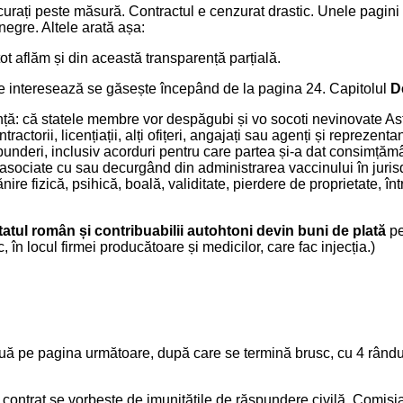
rați peste măsură. Contractul e cenzurat drastic. Unele pagini
negre. Altele arată așa:
ot aflăm și din această transparență parțială.
e interesează se găsește începând de la pagina 24. Capitolul
D
nță: că statele membre vor despăgubi și vo socoti nevinovate A
ontractorii, licențiații, alți ofițeri, angajați sau agenți și reprezenta
underi, inclusiv acorduri pentru care partea și-a dat consimțămân
asociate cu sau decurgând din administrarea vaccinului în jurisd
ănire fizică, psihică, boală, validitate, pierdere de proprietate, în
tatul român și contribuabilii autohtoni devin buni de plată
pe
în locul firmei producătoare și medicilor, care fac injecția.)
uă pe pagina următoare, după care se termină brusc, cu 4 rându
 contrat se vorbește de imunitățile de răspundere civilă. Comisia 