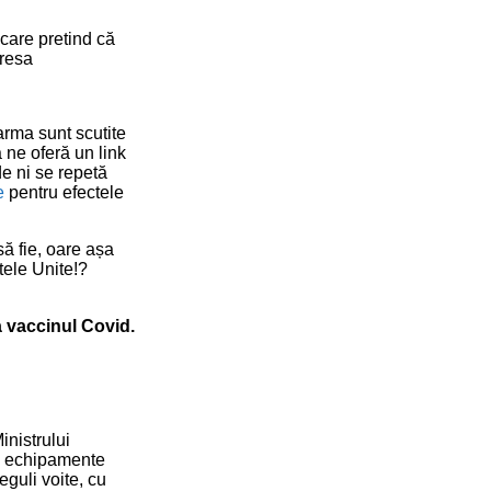
are pretind că
dresa
arma sunt scutite
 ne oferă un link
e ni se repetă
e
pentru efectele
să fie, oare așa
tele Unite!?
a vaccinul Covid.
inistrului
ie echipamente
eguli voite, cu