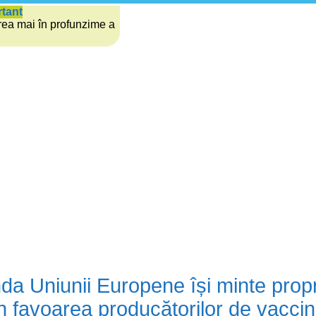
rtant
rea mai în profunzime a
a Uniunii Europene își minte propri
în favoarea producătorilor de vaccin