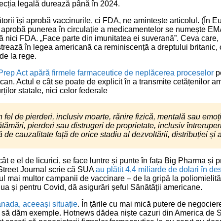
tecția legală durează până în 2024.
orii își aprobă vaccinurile, ci FDA, ne amintește articolul. (În Eu
e aprobă punerea în circulație a medicamentelor se numește EM
tă nici FDA. „Face parte din imunitatea ei suverană”. Ceva care,
strează în legea americană ca reminiscență a dreptului britanic,
de la rege.
Prep Act apără firmele farmaceutice de neplăcerea proceselor
pe
ican. Actul e cât se poate de explicit în a transmite cetățenilor 
ților statale, nici celor federale
n fel de pierderi, inclusiv moarte, rănire fizică, mentală sau emoț
mări, pierderi sau distrugeri de proprietate, inclusiv întreruperi
 de cauzalitate față de orice stadiu al dezvoltării, distribuției și
ât e el de licurici, se face luntre și punte în fața Big Pharma și 
Street Journal scrie că SUA
au plătit 4,4 miliarde de dolari în de
ul mai multor campanii de vaccinare – de la gripă la poliomielită
nua și pentru Covid, dă asigurări șeful Sănătății americane.
nada, aceeași situație
. În țările cu mai mică putere de negociere
 să dăm exemple. Hotnews dădea niște cazuri din America de 