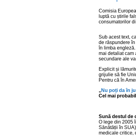
Comisia European
luptă cu știrile f
consumatorilor di
Sub acest text, c
de răspundere în 
în limba engleză.
mai detaliat cam a
secundare ale vac
Explicit și lămuri
grijulie să fie Un
Pentru că în Amer
„
Nu poți da în 
Cel mai probabil
Sună destul de c
O lege din 2005 î
Sănătății în SUA)
medicale critice, 