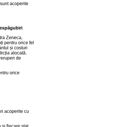
 sunt acoperite
espăgubiri
stra Zeneca,
nți pentru orice fel
tul și costuri
icția alocată.
treruperi de
ntru orice
ri acoperite cu
și fiecare stat