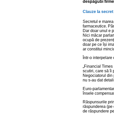
despăgubi firmel
Clauze la secret
Secretul e marea
farmaceutice. Pân
Dar doar unul e pa
Nici măcar parlam
ocupă de prezența
doar pe ce își im
ar constitui minc
Într-o interpelar
„Financial Times 
scutiri, care să 
Negociatorul din 
nu s-au dat detal
Euro-parlamentari
însele compensații
Răspunsurile primi
răspunderea (pe c
de răspundere pen