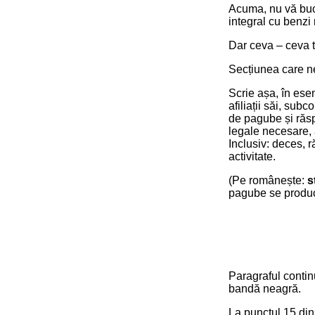
Acuma, nu vă bucu
integral cu benzi 
Dar ceva – ceva t
Secțiunea care n
Scrie așa, în ese
afiliații săi, subc
de pagube și răsp
legale necesare, 
Inclusiv: deces, r
activitate.
(Pe românește:
s
pagube se produc, 
Paragraful contin
bandă neagră.
La punctul 15 din