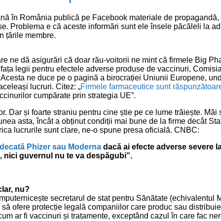
ă în România publică pe Facebook materiale de propagandă, c
alse. Problema e că aceste informări sunt ele însele păcăleli la a
n țările membre.
are ne dă asigurări că doar rău-voitorii ne mint că firmele Big Ph
fața legii pentru efectele adverse produse de vaccinuri, Comisia
 Acesta ne duce pe o pagină a birocrației Uniunii Europene, und
celeași lucruri. Citez: „
Firmele farmaceutice sunt răspunzătoar
cinurilor cumpărate prin strategia UE”.
tor. Dar și foarte straniu pentru cine știe pe ce lume trăiește. Măi 
iunea asta, încât a obținut condiții mai bune de la firme decât Sta
ica lucrurile sunt clare, ne-o spune presa oficială. CNBC:
judecată Phizer sau Moderna
dacă ai efecte adverse severe l
, nici guvernul nu te va despăgubi”.
lar, nu?
mputernicește secretarul de stat pentru Sănătate (echivalentul M
 să ofere protecție legală companiilor care produc sau distribu
cum ar fi vaccinuri și tratamente, exceptând cazul în care fac ner