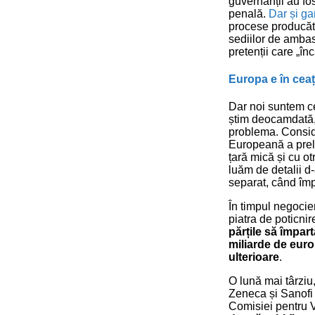
guvernanții au fos
penală.
Dar și gar
procese producător
sediilor de ambas
pretenții care „în
Europa e în cea
Dar noi suntem c
știm deocamdată,
problema. Conside
Europeană a prelu
țară mică și cu ot
luăm de detalii d
separat, când împ
În timpul negocier
piatra de poticni
părțile să împar
miliarde de euro
ulterioare
.
O lună mai târziu
Zeneca și Sanof
Comisiei pentru 