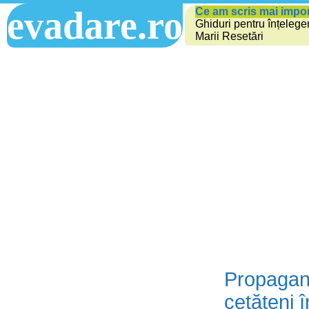
evadare.ro
Ce am scris mai impo
Ghiduri pentru înțelege
Marii Resetări
Propagand
cetățeni 