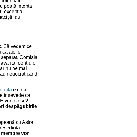
r imunitate
nu poată intenta
cu excepția
aciștii au
ok. Să vedem ce
u că aici e
t separat. Comisia
 avantaj pentru o
 dar nu ne mai
e au negociat când
penală
e chiar
e întrevede ca
UE vor folosi
2
eri despăgubirile
ropeană cu Astra
președinta
le membre vor