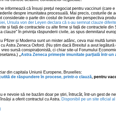
e informează că însuși prețul negociat pentru vaccinuri (care e și
vederile despre imunitatea procesuală. Mai precis, costurile de a
 considerate o parte din costul de livrare din perspectiva produc
ei, Ursula von der Leyen declara că s-au semnat clauze diferite
erite și față de contractele cu alte firme și față de contractele di
la clauze” în privința răspunderii civile, as spus demnitarul euro
u Pfizer și Moderna sunt un mister adânc, ceva mai multă lumin
 cu Astra Zeneca Oxford. (Nu știm dacă Brexitul a avut legătură
 vreo sursă conspiraționistă, ci chiar site-ul Forumului Economi
esetarea.)
„
Astra Zeneca primește imunitate parțială într-un
ziar din capitala Uniunii Europene, Bruxelles:
utită de răspundere în procese, printr-o clauză
, pentru vac
 nu e nevoie să ne bazăm doar pe știri, întrucât, într-un gest de 
nsăși a oferit contractul cu Astra.
Disponibil pe un site oficial al
l