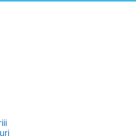
ii
uri