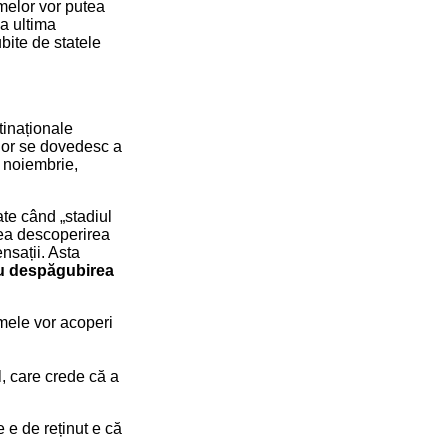
rmelor vor putea
La ultima
bite de statele
tinaționale
lor se dovedesc a
i noiembrie,
te când „stadiul
itea descoperirea
nsații. Asta
tru despăgubirea
rmele vor acoperi
, care crede că a
 e de reținut e că