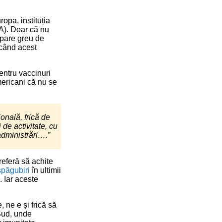
ropa, instituția
A). Doar că nu
 pare greu de
 când acest
ntru vaccinuri
americani că nu se
ională, frică de
 de activitate, cu
 administrări….”
preferă să achite
spăgubiri
în ultimii
. Iar aceste
, ne e și frică să
Sud, unde