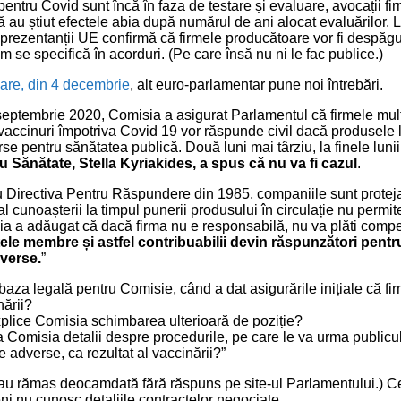
pentru Covid sunt încă în faza de testare și evaluare, avocații fi
ă au știut efectele abia după numărul de ani alocat evaluărilor. 
reprezentanții UE confirmă că firmele producătoare vor fi despăgu
se specifică în acorduri. (Pe care însă nu ni le fac publice.)
lare, din 4 decembrie
, alt euro-parlamentar pune noi întrebări.
 septembrie 2020, Comisia a asigurat Parlamentul că firmele mul
accinuri împotriva Covid 19 vor răspunde civil dacă produsele 
se pentru sănătatea publică. Două luni mai târziu, la finele luni
 Sănătate, Stella Kyriakides, a spus că nu va fi cazul
.
 Directiva Pentru Răspundere din 1985, companiile sunt proteja
ic al cunoașterii la timpul punerii produsului în circulație nu perm
ia a adăugat că dacă firma nu e responsabilă, nu va plăti compe
tele membre și astfel contribuabilii devin răspunzători pen
verse.
”
baza legală pentru Comisie, când a dat asigurările inițiale că fi
nării?
plice Comisia schimbarea ulterioară de poziție?
 Comisia detalii despre procedurile, pe care le va urma publicul
te adverse, ca rezultat al vaccinării?”
 au rămas deocamdată fără răspuns pe site-ul Parlamentului.) Ce
ni nu cunosc detaliile contractelor negociate.