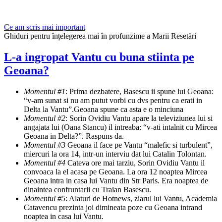
Ce am scris mai important
Ghiduri pentru înțelegerea mai în profunzime a Marii Resetări
L-a ingropat Vantu cu buna stiinta pe
Geoana?
Momentul #1
: Prima dezbatere, Basescu ii spune lui Geoana:
“v-am sunat si nu am putut vorbi cu dvs pentru ca erati in
Delta la Vantu”.Geoana spune ca asta e o minciuna
Momentul #2
: Sorin Ovidiu Vantu apare la televiziunea lui si
angajata lui (Oana Stancu) il intreaba: “v-ati intalnit cu Mircea
Geoana in Delta?”. Raspuns da.
Momentul #3
Geoana il face pe Vantu “malefic si turbulent”,
miercuri la ora 14, intr-un interviu dat lui Catalin Tolontan.
Momentul #4
Cateva ore mai tarziu, Sorin Ovidiu Vantu il
convoaca la el acasa pe Geoana. La ora 12 noaptea Mircea
Geoana intra in casa lui Vantu din Str Paris. Era noaptea de
dinaintea confruntarii cu Traian Basescu.
Momentul #5
: Alaturi de Hotnews, ziarul lui Vantu, Academia
Catavencu prezinta joi dimineata poze cu Geoana intrand
noaptea in casa lui Vantu.