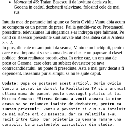
Momentul #6
: Traian Basescu ii da lovitura decisiva lui
Geoana in cadrul dezbaterii televizate, folosind cele de mai
sus.
Intuitia mea de paranoic imi spune ca Sorin Ovidiu Vantu abia acum
se comporta ca un patron de presa. Pai ia ganditi-va: cu Prostanacul
presedinte, televiziunea lui slugarnica s-ar indrepta spre faliment. Pe
cand cu Basescu presedinte sunt salvate atat Realitatea cat si Antena
3 si 2.
In plus, din cate mi-am putut da seama, Vantu e un inchipuit, pentru
care e mai important sa se spuna despre el ca e un papusar al clasei
politice, decat realitatea propriu-zisa. In orice caz, un om atat de
prost ca Geoana, care ofera un subiect devastator pe tava
contracandidatului, nu poate fi presedinte. Asta e mai grav decat a fi
dependent. Inseamna pur si simplu sa nu te ajute capul.
Update
: Dupa ce postasem acest articol, Sorin Ovidiu
Vantu a intrat in direct la Realitatea TV si a aruncat
ultima mana de pamant peste cosciugul politic al lui
Mircea Geoana:
"Mircea Geoana a venit aseara la mine
acasa sa se relaxeze inainte de dezbatere, pentru ca
suntem prieteni"
. Vantu a povestit si cum s-a intalnit
de mai multe ori cu Basescu, dar ca relatiile s-au
racit intre timp. Dar prietenia cu Geoana ramane una
durabila. La insistentele ziaristilor din studio,