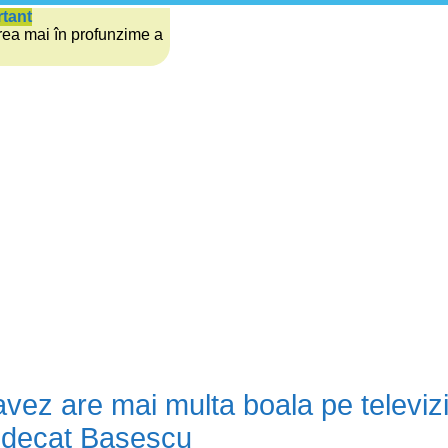
rtant
rea mai în profunzime a
ez are mai multa boala pe televizi
r decat Basescu