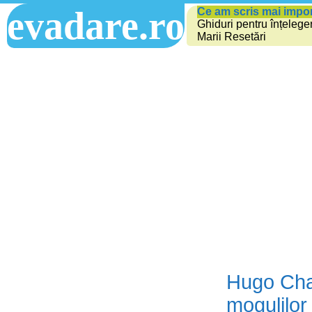
evadare.ro
Ce am scris mai impo
Ghiduri pentru înțelege
Marii Resetări
Hugo Chav
mogulilo