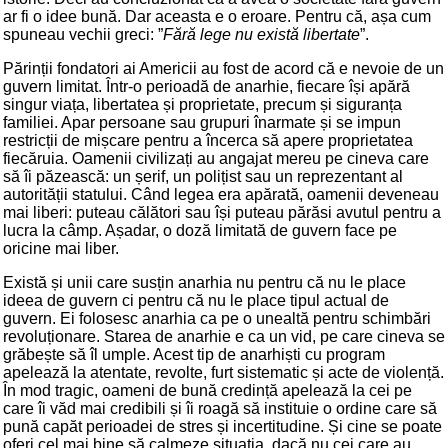
ar fi o idee bună. Dar aceasta e o eroare. Pentru că, așa cum
spuneau vechii greci: ”
Fără lege nu există libertate
”.
Părinții fondatori ai Americii au fost de acord că e nevoie de un
guvern limitat. Într-o perioadă de anarhie, fiecare își apără
singur viața, libertatea și proprietate, precum și siguranța
familiei. Apar persoane sau grupuri înarmate și se impun
restricții de mișcare pentru a încerca să apere proprietatea
fiecăruia. Oamenii civilizați au angajat mereu pe cineva care
să îi păzească: un șerif, un polițist sau un reprezentant al
autorității statului. Când legea era apărată, oamenii deveneau
mai liberi: puteau călători sau își puteau părăsi avutul pentru a
lucra la câmp. Așadar, o doză limitată de guvern face pe
oricine mai liber.
Există și unii care susțin anarhia nu pentru că nu le place
ideea de guvern ci pentru că nu le place tipul actual de
guvern. Ei folosesc anarhia ca pe o unealtă pentru schimbări
revoluționare. Starea de anarhie e ca un vid, pe care cineva se
grăbește să îl umple. Acest tip de anarhiști cu program
apelează la atentate, revolte, furt sistematic și acte de violență.
În mod tragic, oameni de bună credință apelează la cei pe
care îi văd mai credibili și îi roagă să instituie o ordine care să
pună capăt perioadei de stres și incertitudine. Și cine se poate
oferi cel mai bine să calmeze situația, dacă nu cei care au