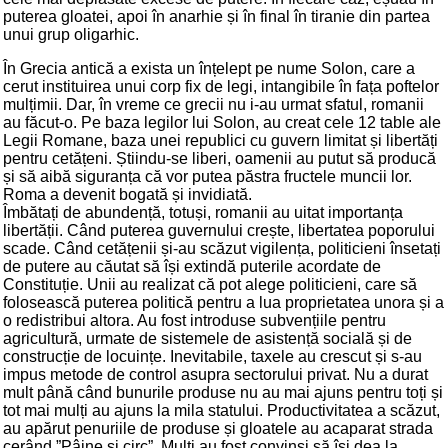
puterea gloatei, apoi în anarhie și în final în tiranie din partea
unui grup oligarhic.
În Grecia antică a exista un înțelept pe nume Solon, care a
cerut instituirea unui corp fix de legi, intangibile în fața poftelor
mulțimii. Dar, în vreme ce grecii nu i-au urmat sfatul, romanii
au făcut-o. Pe baza legilor lui Solon, au creat cele 12 table ale
Legii Romane, baza unei republici cu guvern limitat și libertăți
pentru cetățeni. Știindu-se liberi, oamenii au putut să producă
și să aibă siguranța că vor putea păstra fructele muncii lor.
Roma a devenit bogată și invidiată.
Îmbătați de abundență, totuși, romanii au uitat importanța
libertății. Când puterea guvernului crește, libertatea poporului
scade. Când cetățenii și-au scăzut vigilența, politicieni însetați
de putere au căutat să își extindă puterile acordate de
Constituție. Unii au realizat că pot alege politicieni, care să
folosească puterea politică pentru a lua proprietatea unora și a
o redistribui altora. Au fost introduse subvențiile pentru
agricultură, urmate de sistemele de asistență socială și de
construcție de locuințe. Inevitabile, taxele au crescut și s-au
impus metode de control asupra sectorului privat. Nu a durat
mult până când bunurile produse nu au mai ajuns pentru toți și
tot mai mulți au ajuns la mila statului. Productivitatea a scăzut,
au apărut penuriile de produse și gloatele au acaparat strada
cerând ”Pâine și circ”. Mulți au fost convinși să își dea la