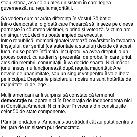
știau istoria, așa că au ales un sistem în care legea
guvernează, nu regula majorității.
Să vedem cum ar arăta diferența în Vestul Sălbatic:
Într-o democrație, o gloată care încearcă să linșeze pe cineva
pornește în căutarea victimei, o prind și votează. Victima are
un singur vot, deci nu poate împiedica execuția.
Într-o republică, membrii gloatei votează covârșitor în favoarea
linșajului, dar șeriful (ca autoritate a statului) decide că acest
lucru nu se poate întâmpla. Inculpatul va avea dreptul la un
proces corect, cu audieri și prezentări de probe, în care juriul,
ales din membrii comunității, îi va decide soarta. Nici măcar
juriul însuși nu funcționează după regula majorității: Are
nevoie de unanimitate, sau un singur vot pentru îl va elibera
pe inculpat. Drepturile pistolarului nostru nu sunt hotărâte de
majoritate, ci de lege.
Mulți americani ar fi surpinși să constate că termenul
democrație
nu apare nici în Declarația de independență nici
în Constitția Americii. Nici măcar în vreuna din constituțiile
celor 50 de state componente.
Părinții fondatori ai Americii s-au străduit cât au putut pentru a
feri țara de un sistem pur democratic.