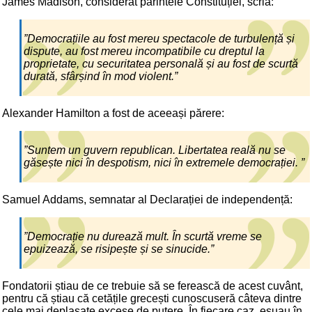
James Madison, considerat părintele Constituției, scria:
”Democrațiile au fost mereu spectacole de turbulență și
dispute, au fost mereu incompatibile cu dreptul la
proprietate, cu securitatea personală și au fost de scurtă
durată, sfârșind în mod violent.”
Alexander Hamilton a fost de aceeași părere:
”Suntem un guvern republican. Libertatea reală nu se
găsește nici în despotism, nici în extremele democrației. ”
Samuel Addams, semnatar al Declarației de independență:
”Democrație nu durează mult. În scurtă vreme se
epuizează, se risipește și se sinucide.”
Fondatorii știau de ce trebuie să se ferească de acest cuvânt,
pentru că știau că cetățile grecești cunoscuseră câteva dintre
cele mai deplasate excese de putere. În fiecare caz, eșuau în