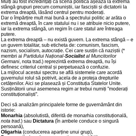
Mulți au fost încredințați că scena politică așează la extrema
stângă grupuri precum comuniștii, iar fasciștii și dictatorii la
extrema dreaptă, lăsând centrul pentru moderați.
Dar o împărțire mult mai bună a spectrului politic ar arăta o
extremă dreaptă, în care statului nu i se atribuie nicio putere,
iar la extrema stângă, un regim în care statul are întreaga
putere.
La extrema dreaptă – nu există guvern. La extrema stângă – e
un guvern totalitar, sub eticheta de: comunism, fascism,
nazism, socialism, autocrație. Cei care susțin că naziștii (*
membri ai
Partidului Național-
Socialist
al Muncitorilor
Germani
, nota trad.) reprezintă extrema dreaptă, nu își
definesc criteriul central și perpetuează o confuzie.
La mijlocul acestui spectru se află sistemele care acordă
guvernului rolul să potrivit, acela de a proteja drepturile
cetățenilor. Aici se plasează și Constituția Statelor Unite.
Susținătorii unui asemenea regim ar trebui numiți ”moderați
constituționaliști”.
Deci să analizăm principalele forme de guvernământ din
istorie:
Monarhia
(absolutistă, diferită de monarhia constituțională,
nota trad.
) sau
Dictatura
(în ambele conduce o singură
persoană),
Oligarhia
(conducerea aparține unui grup),