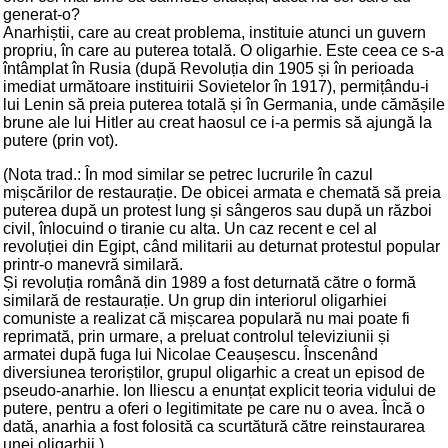
generat-o?
Anarhiștii, care au creat problema, instituie atunci un guvern
propriu, în care au puterea totală. O oligarhie. Este ceea ce s-a
întâmplat în Rusia (după Revoluția din 1905 și în perioada
imediat următoare instituirii Sovietelor în 1917), permițându-i
lui Lenin să preia puterea totală și în Germania, unde cămășile
brune ale lui Hitler au creat haosul ce i-a permis să ajungă la
putere (prin vot).
(Nota trad.: În mod similar se petrec lucrurile în cazul
mișcărilor de restaurație. De obicei armata e chemată să preia
puterea după un protest lung și sângeros sau după un război
civil, înlocuind o tiranie cu alta. Un caz recent e cel al
revoluției din Egipt, când militarii au deturnat protestul popular
printr-o manevră similară.
Și revoluția română din 1989 a fost deturnată către o formă
similară de restaurație. Un grup din interiorul oligarhiei
comuniste a realizat că mișcarea populară nu mai poate fi
reprimată, prin urmare, a preluat controlul televiziunii și
armatei după fuga lui Nicolae Ceaușescu. Înscenând
diversiunea teroriștilor, grupul oligarhic a creat un episod de
pseudo-anarhie. Ion Iliescu a enunțat explicit teoria vidului de
putere, pentru a oferi o legitimitate pe care nu o avea. Încă o
dată, anarhia a fost folosită ca scurtătură către reinstaurarea
unei oligarhii.)