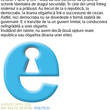
schimb libertatea de dragul securității. În cele din urmă întreg
sistemul s-a prăbușit. Au trecut de la o republică, la
democrație, la tirania oligarhică într-o succesiune de cezari.
Astfel, nici democrația nu se dovedește o formă stabilă de
guvernare. E o tranziție de la un guvern limitat, la conducerea
neîngrădită a unei oligarhii.
Învățând din istorie, nu avem decât două opțiuni reale:
republica sau oligarhia (tirania unei elite).
AUGUST 24TH, 2011
MAI MULTE DESPRE:
POLITICA
•