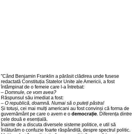
”Când Benjamin Franklin a părăsit clădirea unde fusese
redactată Constituția Statelor Unite ale Americii, a fost
întâmpinat de o femeie care l-a întrebat:
– Domnule, ce vom avea?
Răspunsul său imediat a fost:
– O republică, doamnă. Numai să o puteți păstra!
Și totuși, cei mai mulți americani au fost convinși că forma de
guvernământ pe care o avem e o
democrație
. Diferența dintre
cele două e esențială.
Înainte de a discuta diversele sisteme politice, e util să
înlăturăm o confuzie foarte răspândită, despre spectrul politic.