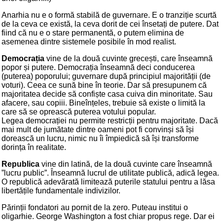
Anarhia nu e o formă stabilă de guvernare. E o tranziție scurtă
de la ceva ce există, la ceva dorit de cei însetați de putere. Dat
fiind că nu e o stare permanentă, o putem elimina de
asemenea dintre sistemele posibile în mod realist.
Democrația
vine de la două cuvinte grecești, care înseamnă
popor și putere. Democrația înseamnă deci conducerea
(puterea) poporului; guvernare după principiul majorității (de
voturi). Ceea ce sună bine în teorie. Dar să presupunem că
majoritatea decide să confiște casa cuiva din minoritate. Sau
afacere, sau copiii. Bineînțeles, trebuie să existe o limită la
care să se oprească puterea votului popular.
Legea democrației nu permite restricții pentru majoritate. Dacă
mai mult de jumătate dintre oameni pot fi convinși să își
dorească un lucru, nimic nu îi împiedică să își transforme
dorința în realitate.
Republica
vine din latină, de la două cuvinte care înseamnă
”lucru public”. Înseamnă lucrul de utilitate publică, adică legea.
O republică adevărată limitează puterile statului pentru a lăsa
libertățile fundamentale indivizilor.
Părinții fondatori au pornit de la zero. Puteau institui o
oligarhie. George Washington a fost chiar propus rege. Dar ei