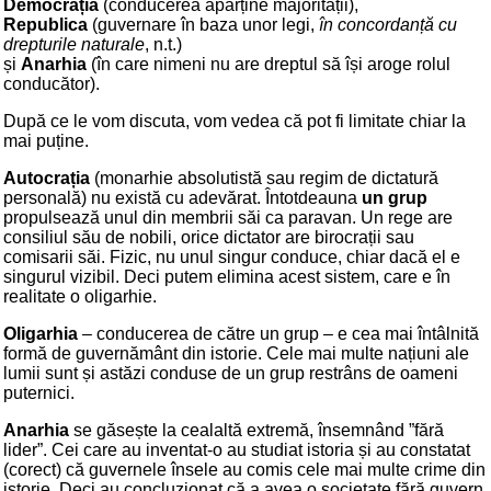
Democrația
(conducerea aparține majorității),
Republica
(guvernare în baza unor legi,
în concordanță cu
drepturile naturale
, n.t.)
și
Anarhia
(în care nimeni nu are dreptul să își aroge rolul
conducător).
După ce le vom discuta, vom vedea că pot fi limitate chiar la
mai puține.
Autocrația
(monarhie absolutistă sau regim de dictatură
personală) nu există cu adevărat. Întotdeauna
un grup
propulsează unul din membrii săi ca paravan. Un rege are
consiliul său de nobili, orice dictator are birocrații sau
comisarii săi. Fizic, nu unul singur conduce, chiar dacă el e
singurul vizibil. Deci putem elimina acest sistem, care e în
realitate o oligarhie.
Oligarhia
– conducerea de către un grup – e cea mai întâlnită
formă de guvernământ din istorie. Cele mai multe națiuni ale
lumii sunt și astăzi conduse de un grup restrâns de oameni
puternici.
Anarhia
se găsește la cealaltă extremă, însemnând ”fără
lider”. Cei care au inventat-o au studiat istoria și au constatat
(corect) că guvernele însele au comis cele mai multe crime din
istorie. Deci au concluzionat că a avea o societate fără guvern