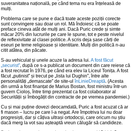
suveranitatea națională, pe când tema nu era înțeleasă de
mulți.
Problema care se pune e dacă toate aceste poziții corecte
sunt convingere sau doar un rol. Mă îndoiesc că se poate
preface cineva atât de mulți ani. Dacă Puric crede și simte
măcar 20% din lucrurile pe care le spune, tot e peste nivelul
de reflexivitate al clasei politice. A scris deja șase cărți de
eseuri pe teme religioase și identitare. Mulți din politică n-au
citit atâtea, din păcate.
S-au vehiculat și unele acuze la adresa lui.
A fost făcut
„securist”
, după ce s-a publicat un document din care reiese că
a fost recrutat în 1976, pe când era elev la Liceul Tonița. A fost
făcut „putinist” și trecut pe „lista lui Dughin”, între alte
personalități „demascate” de site-ul
înLinieDreaptă
. (Acesta
din urmă a fost finanțat de Marius Bostan, fost ministru într-un
guvern Cioloș, între timp prezentat ca fost colaborator al
Securității și îmbogățit din contracte de pe vremea pandemiei.)
Cu și mai puține dovezi deocamdată, Puric a fost acuzat că ar
fi mason – lucru pe care l-a negat. Are împotriva lui nu doar
progresiști, dar și câțiva ultrași ortodocși, care oricum nu știu
dacă merg la vot sau așteaptă vreun călugăr să candideze.