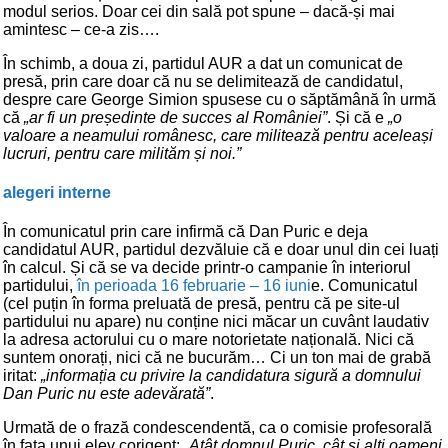
modul serios. Doar cei din sală pot spune – dacă-și mai
amintesc – ce-a zis….
În schimb, a doua zi, partidul AUR a dat un comunicat de
presă, prin care doar că nu se delimitează de candidatul,
despre care George Simion spusese cu o săptămână în urmă
că
„ar fi un președinte de succes al României”
. Și că e
„o
valoare a neamului românesc, care militează pentru aceleași
lucruri, pentru care milităm și noi.”
alegeri interne
În comunicatul prin care infirmă că Dan Puric e deja
candidatul AUR, partidul dezvăluie că e doar unul din cei luați
în calcul. Și că se va decide printr-o campanie în interiorul
partidului,
în perioada 16 februarie – 16 iuni
e. Comunicatul
(cel puțin în forma preluată de presă, pentru că pe site-ul
partidului nu apare) nu conține nici măcar un cuvânt laudativ
la adresa actorului cu o mare notorietate națională. Nici că
suntem onorați, nici că ne bucurăm… Ci un ton mai de grabă
iritat:
„informația cu privire la candidatura sigură a domnului
Dan Puric nu este adevărată”
.
Urmată de o frază condescendentă, ca o comisie profesorală
în fața unui elev corigent:
„Atât domnul Puric, cât și alți oameni