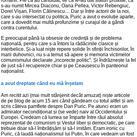
românii. Fie că au candidat, fie că le-au dat sfaturi proaste, că
s-au numit Mircea Diaconu, Oana Pellea, Victor Rebengiuc,
Dorel Vișan, Florin Călinescu… Dar și între actorii de la noi,
care s-au intersectat cu politica, Puric a avut o evoluție aparte,
care a dovedit mai multă profunzime și curajul de a gândi
contra curentului.
E preocupat până la obsesie de credință și de problema
națională, pentru care s-a întors la rădăcinile clasice și
interbelice. Și-a luat niște repere solide în sfinții închisorilor, în
marii duhovnici, nu s-a temut să apere și memoria victimelor
comunismului declarate „incorecte politic”. Și îndrăznește la fel
de just să-l recupereze chiar și pe Ceaușescu în panteonul
naționalist.
a avut dreptate când eu mă înșelam
Am recitit azi (mai mult stânjenit decât amuzat) niște articole
de pe blog de acum 15 ani când gândeam cu totul altfel și am
scris câteva pamflete despre Dan Puric. Pe atunci eram un
admirator necondiționat și (se vede) naiv al Occidentului și
Europei. Credeam că lumea se împarte între răul absolut
reprezentat de comunism și Vestul liber și democratic, pe care
trebuie doar să-l îmbrățișăm și să-l imităm. Eram ironic cu
Puric, că laudă naționalismul lui Putin, în care vedeam un fost