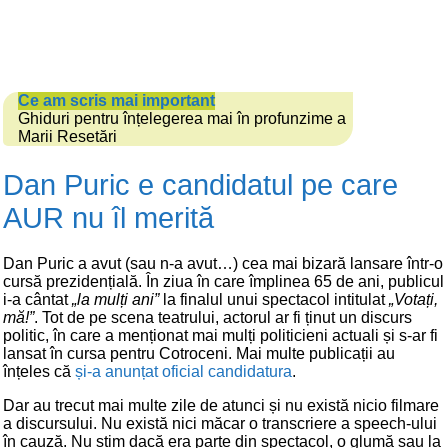
Ce am scris mai important
Ghiduri pentru înțelegerea mai în profunzime a
Marii Resetări
Dan Puric e candidatul pe care
AUR nu îl merită
Dan Puric a avut (sau n-a avut…) cea mai bizară lansare într-o
cursă prezidențială. În ziua în care împlinea 65 de ani, publicul
i-a cântat
„la mulți ani”
la finalul unui spectacol intitulat
„Votați,
mă!”
. Tot de pe scena teatrului, actorul ar fi ținut un discurs
politic, în care a menționat mai mulți politicieni actuali și s-ar fi
lansat în cursa pentru Cotroceni. Mai multe publicații au
înțeles că
și-a anunțat oficial candidatura
.
Dar au trecut mai multe zile de atunci și nu există nicio filmare
a discursului. Nu există nici măcar o transcriere a speech-ului
în cauză. Nu știm dacă era parte din spectacol, o glumă sau la