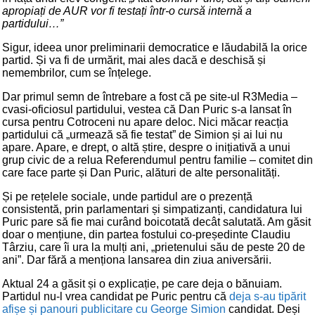
apropiați de AUR vor fi testați într-o cursă internă a
partidului…”
Sigur, ideea unor preliminarii democratice e lăudabilă la orice
partid. Și va fi de urmărit, mai ales dacă e deschisă și
nemembrilor, cum se înțelege.
Dar primul semn de întrebare a fost că pe site-ul R3Media –
cvasi-oficiosul partidului, vestea că Dan Puric s-a lansat în
cursa pentru Cotroceni nu apare deloc. Nici măcar reacția
partidului că „urmează să fie testat” de Simion și ai lui nu
apare. Apare, e drept, o altă știre, despre o inițiativă a unui
grup civic de a relua Referendumul pentru familie – comitet din
care face parte și Dan Puric, alături de alte personalități.
Și pe rețelele sociale, unde partidul are o prezență
consistentă, prin parlamentari și simpatizanți, candidatura lui
Puric pare să fie mai curând boicotată decât salutată. Am găsit
doar o mențiune, din partea fostului co-președinte Claudiu
Târziu, care îi ura la mulți ani, „prietenului său de peste 20 de
ani”. Dar fără a menționa lansarea din ziua aniversării.
Aktual 24 a găsit și o explicație, pe care deja o bănuiam.
Partidul nu-l vrea candidat pe Puric pentru că
deja s-au tipărit
afișe și panouri publicitare cu George Simion
candidat. Deși