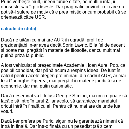
Puric vorbește mult, uneori turuie citate, pe mulți îi irită, îi
obosește sau îi plictisește. Dar pragmatic privind, cei care nu
pot să-l sufere pe motiv că e prea mistic oricum probabil că se
orientează către USR.
calcule de chibiț
Dacă ne uităm ce mai are AUR în ogradă, profil de
prezidențiabil n-ar avea decât Sorin Lavric. E la fel de decent
și poate mai pregătit în materie de filosofie, dar cu mult mai
puțină priză la public.
A fost vehiculat și președintele Academiei, Ioan Aurel Pop, ca
posibil candidat, dar până acum a respins ideea. De luat în
calcul pentru acele alegeri preliminarii din cadrul AUR, ar mai
fi și Gheorghe Piperea, mai pregătit în materie juridică și de
economie, dar mai puțin carismatic.
Dacă desemnat va fi totuși George Simion, maxim ce poate să
facă e să intre în turul 2. Iar acolo, să garanteze mandatul
oricui intră în finală cu el. Pentru că nu mai are de unde lua
voturi.
Dacă l-ar prefera pe Puric, sigur, nu le garantează nimeni că
intră în finală. Dar într-o finală cu un pesedist (să zicem