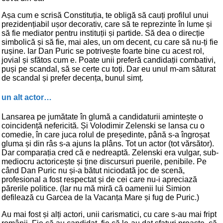
Așa cum e scrisă Constituția, te obligă să cauți profilul unui
prezidențiabil ușor decorativ, care să te reprezinte în lume și
să fie mediator pentru instituții și partide. Să dea o direcție
simbolică și să fie, mai ales, un om decent, cu care să nu-ți fie
rușine. Iar Dan Puric se potrivește foarte bine cu acest rol,
jovial și sfătos cum e. Poate unii preferă candidații combativi,
puși pe scandal, să se certe cu toți. Dar eu unul m-am săturat
de scandal și prefer decența, bunul simț.
un alt actor…
Lansarea pe jumătate în glumă a candidaturii amintește o
coincidență nefericită. Și Volodimir Zelenski se lansa cu o
comedie, în care juca rolul de președinte, până s-a îngroșat
gluma și din râs s-a ajuns la plâns. Tot un actor (tot vărsător).
Dar comparația cred că e nedreaptă. Zelenski era vulgar, sub-
mediocru actoricește și ține discursuri puerile, penibile. Pe
când Dan Puric nu și-a bătut niciodată joc de scenă,
profesional a fost respectat și de cei care nu-i apreciază
părerile politice. (Iar nu mă miră că oamenii lui Simion
defilează cu Garcea de la Vacanța Mare și fug de Puric.)
Au mai fost și alți actori, unii carismatici, cu care s-au mai fript