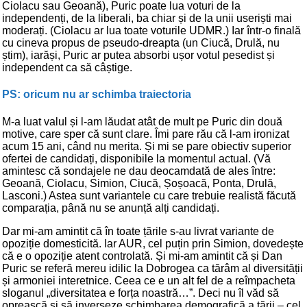
Ciolacu sau Geoană), Puric poate lua voturi de la
independenți, de la liberali, ba chiar și de la unii useriști mai
moderați. (Ciolacu ar lua toate voturile UDMR.) Iar într-o finală
cu cineva propus de pseudo-dreapta (un Ciucă, Drulă, nu
știm), iarăși, Puric ar putea absorbi ușor votul pesedist și
independent ca să câștige.
PS: oricum nu ar schimba traiectoria
M-a luat valul și l-am lăudat atât de mult pe Puric din două
motive, care sper că sunt clare. Îmi pare rău că l-am ironizat
acum 15 ani, când nu merita. Și mi se pare obiectiv superior
ofertei de candidați, disponibile la momentul actual. (Vă
amintesc că sondajele ne dau deocamdată de ales între:
Geoană, Ciolacu, Simion, Ciucă, Șoșoacă, Ponta, Drulă,
Lasconi.) Astea sunt variantele cu care trebuie realistă făcută
comparația, până nu se anunță alți candidați.
Dar mi-am amintit că în toate țările s-au livrat variante de
opoziție domesticită. Iar AUR, cel puțin prin Simion, dovedește
că e o opoziție atent controlată. Și mi-am amintit că și Dan
Puric se referă mereu idilic la Dobrogea ca tărâm al diversității
și armoniei interetnice. Ceea ce e un alt fel de a reîmpacheta
sloganul „diversitatea e forța noastră…”. Deci nu îl văd să
oprească și să inverseze schimbarea demografică a țării – cel