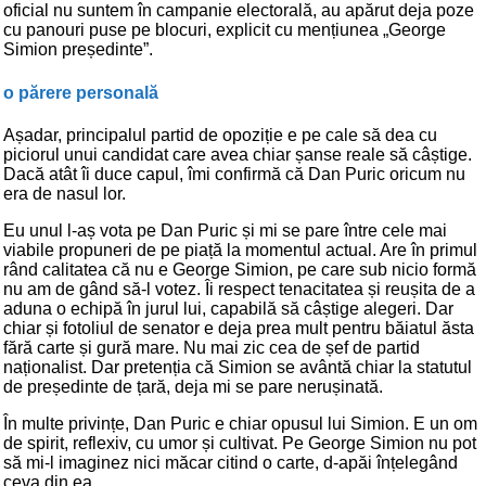
oficial nu suntem în campanie electorală, au apărut deja poze
cu panouri puse pe blocuri, explicit cu mențiunea „George
Simion președinte”.
o părere personală
Așadar, principalul partid de opoziție e pe cale să dea cu
piciorul unui candidat care avea chiar șanse reale să câștige.
Dacă atât îi duce capul, îmi confirmă că Dan Puric oricum nu
era de nasul lor.
Eu unul l-aș vota pe Dan Puric și mi se pare între cele mai
viabile propuneri de pe piață la momentul actual. Are în primul
rând calitatea că nu e George Simion, pe care sub nicio formă
nu am de gând să-l votez. Îi respect tenacitatea și reușita de a
aduna o echipă în jurul lui, capabilă să câștige alegeri. Dar
chiar și fotoliul de senator e deja prea mult pentru băiatul ăsta
fără carte și gură mare. Nu mai zic cea de șef de partid
naționalist. Dar pretenția că Simion se avântă chiar la statutul
de președinte de țară, deja mi se pare nerușinată.
În multe privințe, Dan Puric e chiar opusul lui Simion. E un om
de spirit, reflexiv, cu umor și cultivat. Pe George Simion nu pot
să mi-l imaginez nici măcar citind o carte, d-apăi înțelegând
ceva din ea.