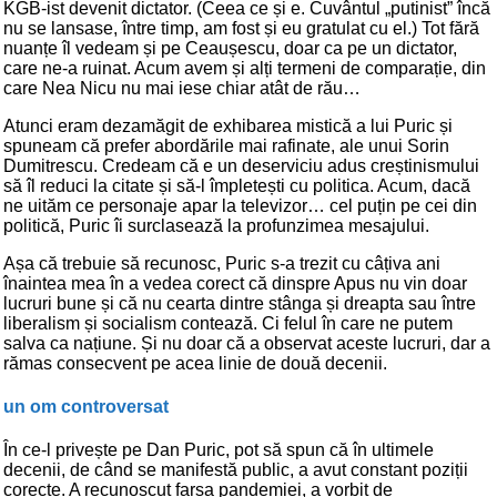
KGB-ist devenit dictator. (Ceea ce și e. Cuvântul „putinist” încă
nu se lansase, între timp, am fost și eu gratulat cu el.) Tot fără
nuanțe îl vedeam și pe Ceaușescu, doar ca pe un dictator,
care ne-a ruinat. Acum avem și alți termeni de comparație, din
care Nea Nicu nu mai iese chiar atât de rău…
Atunci eram dezamăgit de exhibarea mistică a lui Puric și
spuneam că prefer abordările mai rafinate, ale unui Sorin
Dumitrescu. Credeam că e un deserviciu adus creștinismului
să îl reduci la citate și să-l împletești cu politica. Acum, dacă
ne uităm ce personaje apar la televizor… cel puțin pe cei din
politică, Puric îi surclasează la profunzimea mesajului.
Așa că trebuie să recunosc, Puric s-a trezit cu câțiva ani
înaintea mea în a vedea corect că dinspre Apus nu vin doar
lucruri bune și că nu cearta dintre stânga și dreapta sau între
liberalism și socialism contează. Ci felul în care ne putem
salva ca națiune. Și nu doar că a observat aceste lucruri, dar a
rămas consecvent pe acea linie de două decenii.
un om controversat
În ce-l privește pe Dan Puric, pot să spun că în ultimele
decenii, de când se manifestă public, a avut constant poziții
corecte. A recunoscut farsa pandemiei, a vorbit de