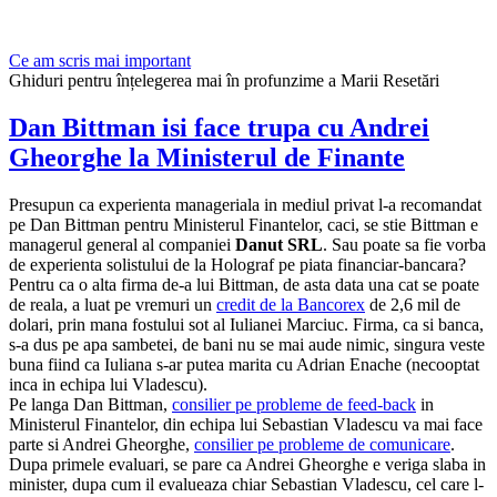
Ce am scris mai important
Ghiduri pentru înțelegerea mai în profunzime a Marii Resetări
Dan Bittman isi face trupa cu Andrei
Gheorghe la Ministerul de Finante
Presupun ca experienta manageriala in mediul privat l-a recomandat
pe Dan Bittman pentru Ministerul Finantelor, caci, se stie Bittman e
managerul general al companiei
Danut SRL
. Sau poate sa fie vorba
de experienta solistului de la Holograf pe piata financiar-bancara?
Pentru ca o alta firma de-a lui Bittman, de asta data una cat se poate
de reala, a luat pe vremuri un
credit de la Bancorex
de 2,6 mil de
dolari, prin mana fostului sot al Iulianei Marciuc. Firma, ca si banca,
s-a dus pe apa sambetei, de bani nu se mai aude nimic, singura veste
buna fiind ca Iuliana s-ar putea marita cu Adrian Enache (necooptat
inca in echipa lui Vladescu).
Pe langa Dan Bittman,
consilier pe probleme de feed-back
in
Ministerul Finantelor, din echipa lui Sebastian Vladescu va mai face
parte si Andrei Gheorghe,
consilier pe probleme de comunicare
.
Dupa primele evaluari, se pare ca Andrei Gheorghe e veriga slaba in
minister, dupa cum il evalueaza chiar Sebastian Vladescu, cel care l-