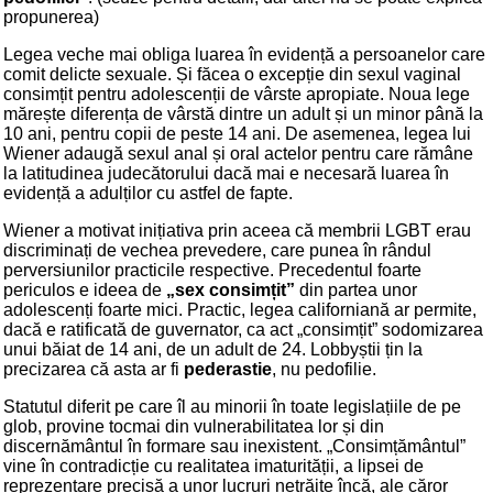
propunerea)
Legea veche mai obliga luarea în evidență a persoanelor care
comit delicte sexuale. Și făcea o excepție din sexul vaginal
consimțit pentru adolescenții de vârste apropiate. Noua lege
mărește diferența de vârstă dintre un adult și un minor până la
10 ani, pentru copii de peste 14 ani. De asemenea, legea lui
Wiener adaugă sexul anal și oral actelor pentru care rămâne
la latitudinea judecătorului dacă mai e necesară luarea în
evidență a adulților cu astfel de fapte.
Wiener a motivat inițiativa prin aceea că membrii LGBT erau
discriminați de vechea prevedere, care punea în rândul
perversiunilor practicile respective. Precedentul foarte
periculos e ideea de
„sex consimțit”
din partea unor
adolescenți foarte mici. Practic, legea californiană ar permite,
dacă e ratificată de guvernator, ca act „consimțit” sodomizarea
unui băiat de 14 ani, de un adult de 24. Lobbyștii țin la
precizarea că asta ar fi
pederastie
, nu pedofilie.
Statutul diferit pe care îl au minorii în toate legislațiile de pe
glob, provine tocmai din vulnerabilitatea lor și din
discernământul în formare sau inexistent. „Consimțământul”
vine în contradicție cu realitatea imaturității, a lipsei de
reprezentare precisă a unor lucruri netrăite încă, ale căror