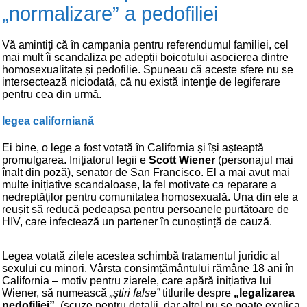
„normalizare” a pedofiliei
Vă amintiți că în campania pentru referendumul familiei, cel
mai mult îi scandaliza pe adepții boicotului asocierea dintre
homosexualitate și pedofilie. Spuneau că aceste sfere nu se
intersectează niciodată, că nu există intenție de legiferare
pentru cea din urmă.
legea californiană
Ei bine, o lege a fost votată în California și își așteaptă
promulgarea. Inițiatorul legii e
Scott Wiener
(personajul mai
înalt din poză), senator de San Francisco. El a mai avut mai
multe inițiative scandaloase, la fel motivate ca reparare a
nedreptăților pentru comunitatea homosexuală. Una din ele a
reușit să reducă pedeapsa pentru persoanele purtătoare de
HIV, care infectează un partener în cunoștință de cauză.
Legea votată zilele acestea schimbă tratamentul juridic al
sexului cu minori. Vârsta consimțământului rămâne 18 ani în
California – motiv pentru ziarele, care apără inițiativa lui
Wiener, să numească
„știri false”
titlurile despre
„legalizarea
pedofiliei”
. (scuze pentru detalii, dar altel nu se poate explica