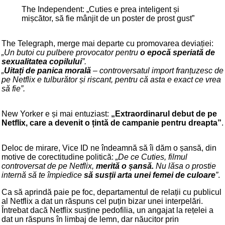
The Independent: „Cuties e prea inteligent și
mișcător, să fie mânjit de un poster de prost gust”
The Telegraph, merge mai departe cu promovarea deviației:
„Un butoi cu pulbere provocator pentru
o epocă speriată de
sexualitatea copilului
”.
„
Uitați de panica morală
– controversatul import franțuzesc de
pe Netflix e tulburător și riscant, pentru că asta e exact ce vrea
să fie”.
New Yorker e și mai entuziast:
„Extraordinarul debut de pe
Netflix, care a devenit o țintă de campanie pentru dreapta”
.
Deloc de mirare, Vice ID ne îndeamnă să îi dăm o șansă, din
motive de corectitudine politică:
„De ce Cuties, filmul
controversat de pe Netflix,
merită o șansă.
Nu lăsa o prostie
internă să te împiedice
să susții arta unei femei de culoare
”
.
Ca să aprindă paie pe foc, departamentul de relații cu publicul
al Netflix a dat un răspuns cel puțin bizar unei interpelări.
Întrebat dacă Netflix susține pedofilia, un angajat la rețelei a
dat un răspuns în limbaj de lemn, dar năucitor prin