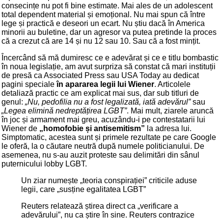
consecințe nu pot fi bine estimate. Mai ales de un adolescent
total dependent material și emoțional. Nu mai spun că între
lege și practică e deseori un ecart. Nu știu dacă în America
minorii au buletine, dar un agresor va putea pretinde la proces
că a crezut că are 14 și nu 12 sau 10. Sau că a fost mințit.
Încercând să mă dumiresc ce e adevărat și ce e titlu bombastic
în noua legislație, am avut surpriza să constat că mari instituții
de presă ca Associated Press sau USA Today au dedicat
pagini speciale
în apararea legii lui Wiener
. Articolele
detaliază practic ce am explicat mai sus, dar sub titluri de
genul:
„Nu, pedofilia nu a fost legalizată, iată adevărul”
sau
„Legea elimină nedreptățirea LGBT”
. Mai mult, ziarele aruncă
în joc și armament mai greu, acuzându-i pe contestatarii lui
Wiener de
„homofobie și antisemitism”
la adresa lui.
Simptomatic, acestea sunt și primele rezultate pe care Google
le oferă, la o căutare neutră după numele politicianului. De
asemenea, nu s-au auzit proteste sau delimitări din sânul
puternicului lobby LGBT.
Un ziar numește „teoria conspirației” criticile aduse
legii, care „susține egalitatea LGBT”
Reuters relatează știrea direct ca „verificare a
adevărului”, nu ca știre în sine. Reuters contrazice