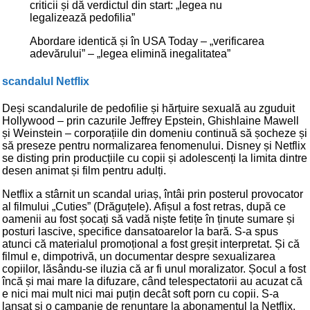
criticii și dă verdictul din start: „legea nu
legalizează pedofilia”
Abordare identică și în USA Today – „verificarea
adevărului” – „legea elimină inegalitatea”
scandalul Netflix
Deși scandalurile de pedofilie și hărțuire sexuală au zguduit
Hollywood – prin cazurile Jeffrey Epstein, Ghishlaine Mawell
și Weinstein – corporațiile din domeniu continuă să șocheze și
să preseze pentru normalizarea fenomenului. Disney și Netflix
se disting prin producțiile cu copii și adolescenți la limita dintre
desen animat și film pentru adulți.
Netflix a stârnit un scandal uriaș, întâi prin posterul provocator
al filmului „Cuties” (Drăguțele). Afișul a fost retras, după ce
oamenii au fost șocați să vadă niște fetițe în ținute sumare și
posturi lascive, specifice dansatoarelor la bară. S-a spus
atunci că materialul promoțional a fost greșit interpretat. Și că
filmul e, dimpotrivă, un documentar despre sexualizarea
copiilor, lăsându-se iluzia că ar fi unul moralizator. Șocul a fost
încă și mai mare la difuzare, când telespectatorii au acuzat că
e nici mai mult nici mai puțin decât soft porn cu copii. S-a
lansat și o campanie de renunțare la abonamentul la Netflix.