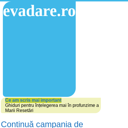
evadare.ro
Ce am scris mai important
Ghiduri pentru înțelegerea mai în profunzime a
Marii Resetări
Continuă campania de