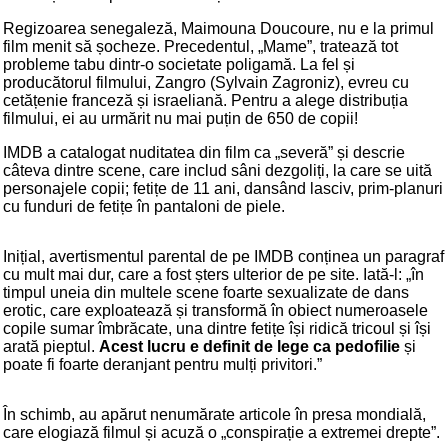
Regizoarea senegaleză, Maimouna Doucoure, nu e la primul
film menit să șocheze. Precedentul, „Mame”, tratează tot
probleme tabu dintr-o societate poligamă. La fel și
producătorul filmului, Zangro (Sylvain Zagroniz), evreu cu
cetățenie franceză și israeliană. Pentru a alege distribuția
filmului, ei au urmărit nu mai puțin de 650 de copii!
IMDB a catalogat nuditatea din film ca „severă” și descrie
câteva dintre scene, care includ sâni dezgoliți, la care se uită
personajele copii; fetițe de 11 ani, dansând lasciv, prim-planuri
cu funduri de fetițe în pantaloni de piele.
Inițial, avertismentul parental de pe IMDB conținea un paragraf
cu mult mai dur, care a fost șters ulterior de pe site. Iată-l: „în
timpul uneia din multele scene foarte sexualizate de dans
erotic, care exploatează și transformă în obiect numeroasele
copile sumar îmbrăcate, una dintre fetițe își ridică tricoul și își
arată pieptul.
Acest lucru e definit de lege ca pedofilie
și
poate fi foarte deranjant pentru mulți privitori.”
În schimb, au apărut nenumărate articole în presa mondială,
care elogiază filmul și acuză o „conspirație a extremei drepte”.