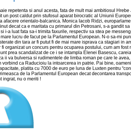
ie repetenta si anul acesta, fata de mult mai ambitiosul Hrebe 
t un post caldut prin stufosul aparat birocratic al Uniunii Europ
a afacere orientalo-balcanica. Monica Iacob Ridzi, europarlame
tinut decat ca e maritata cu primarul din Petrosani, s-a gandit s
i i-a luat fata sa-i trimita faxurile, respectiv sa stea pe messeng
e mare lucru de facut pe la Parlamentul European. N-o sa-mi pun 
erate din tara ar fi putut fi de mai mare isprava ca stagiari in amin
 fi organizat un concurs pentru ocuparea postului, cum am fost noi
Sunt prea scandalizat de ce i se intampla Elenei Basescu, care
a ii va bulversa si rudimentele de limba roman pe care le avea, i
 vorbind ca Raducioiu la intoarcerea in patrie. Pai bine, oameni 
acitate, platita cu 7000 de euro pe luna de Luxten pentru “con
primeasca de la Parlamentul European decat decontarea transpor
 ingrat, nu o meriti !