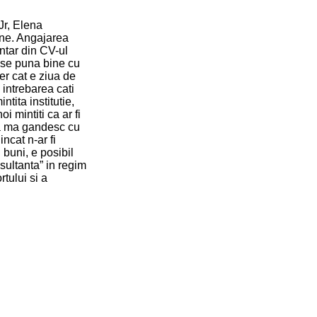
Jr, Elena
ene. Angajarea
ntar din CV-ul
a se puna bine cu
er cat e ziua de
intrebarea cati
tita institutie,
 mintiti ca ar fi
ia ma gandesc cu
ncat n-ar fi
buni, e posibil
sultanta” in regim
tului si a