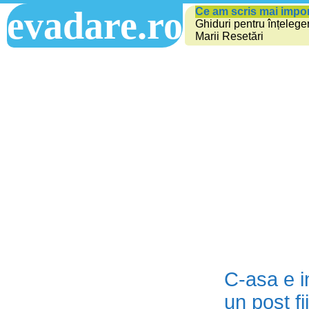
evadare.ro
Ce am scris mai impo
Ghiduri pentru înțelege
Marii Resetări
C-asa e i
un post fi