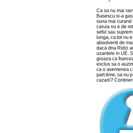
Ca sa nu mai rama
Basescu si-a gasi
suna mai curand 
caruia nu e de re
seful sau suprem s
lunga, ca tot nu 
absolventi de mast
daca dna Ridzi ar
uzantele in UE. 
groaza ca francez
exclus sa o auzim
ca o asemenea cap
part-time, sa nu 
cazarii? Continent