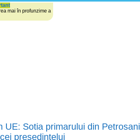
rtant
rea mai în profunzime a
n UE: Sotia primarului din Petrosani 
icei presedintelui