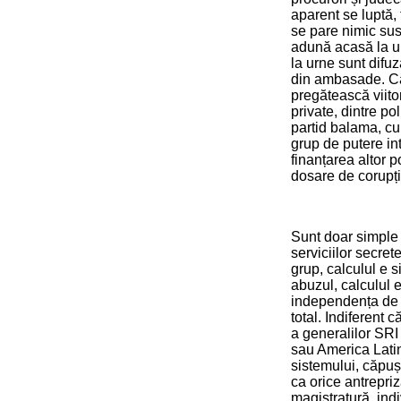
aparent se luptă, 
se pare nimic susp
adună acasă la un
la urne sunt difuz
din ambasade. Că 
pregătească viitor
private, dintre po
partid balama, cu
grup de putere int
finanțarea altor p
dosare de corupți
Sunt doar simple 
serviciilor secre
grup, calculul e s
abuzul, calculul 
independența de st
total. Indiferent 
a generalilor SRI
sau America Latin
sistemului, căpuș
ca orice antrepri
magistratură, indi