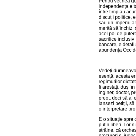
Pentru vechea gen
independența e to
între timp au acu
discuții politice,
sau un imperiu am
merită să închizi
acel pol de putere
sacrifice inclusiv 
bancare, e detali
abundența Occiden
Vedeți dumneavoast
esență, acesta era
regimurilor dicta
fi arestați, duși î
inginer, doctor, pr
preot, deci să ai 
lansezi petiții, s
o interpretare prop
E o situație spre 
puțin liberi. Lor 
străine, că orches
procurori și judec