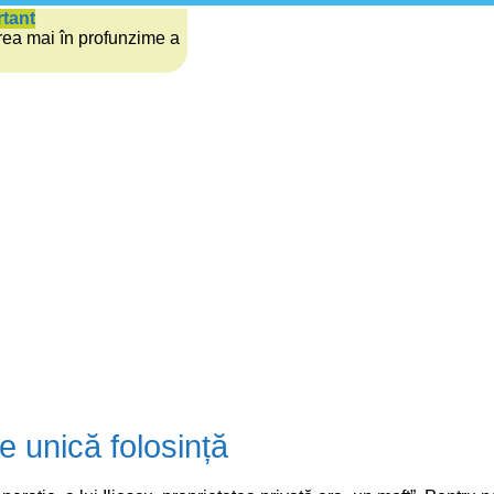
rtant
rea mai în profunzime a
de unică folosință