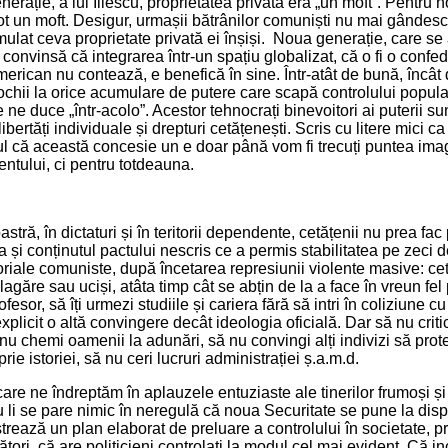
erație, a lui Iliescu, proprietatea privată era „un moft”. Pentru 
t un moft. Desigur, urmașii bătrânilor comuniști nu mai gândesc
mulat ceva proprietate privată ei înșiși. Noua generație, care s
 e convinsă că integrarea într-un spațiu globalizat, că o fi o con
erican nu contează, e benefică în sine. Într-atât de bună, încât 
 ochii la orice acumulare de putere care scapă controlului popular
 ne duce „într-acolo”. Acestor tehnocrați binevoitori ai puterii su
libertăți individuale și drepturi cetățenești. Scris cu litere mici ca
ul că această concesie un e doar până vom fi trecuți puntea ima
tului, ci pentru totdeauna.
ră, în dictaturi și în teritorii dependente, cetățenii nu prea fac p
 și conținutul pactului nescris ce a permis stabilitatea pe zeci d
toriale comuniste, după încetarea represiunii violente masive: ce
n lagăre sau uciși, atâta timp cât se abțin de la a face în vreun fel 
ofesor, să îți urmezi studiile și cariera fără să intri în coliziune cu
explicit o altă convingere decât ideologia oficială. Dar să nu criti
ă nu chemi oamenii la adunări, să nu convingi alți indivizi să prot
rie istoriei, să nu ceri lucruri administrației ș.a.m.d.
care ne îndreptăm în aplauzele entuziaste ale tinerilor frumoși și
nu li se pare nimic în neregulă că noua Securitate se pune la disp
trează un plan elaborat de preluare a controlului în societate, pr
ători, că are politicieni controlați la modul cel mai evident. Că in