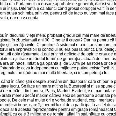
lichida din Parlament cu dosare aprobate de generali, dar își vor 
 ei înșiși. Diferența e că atunci când grosul corupției va fi în serv
vom putea schimba prin vot, pentru că de facto nu vom mai face p
vota, dar nu va conta.
r, în decursul vieții mele, probabil gradul cel mai mare de liber
gistrat în zbuciumații ani 90. Cine ar fi crezut? Dar nu pentru că I
e și libertăți civile. Ci pentru că sistemul era în transformare, ins
torul era imprevizibil și controlul nu era pus la punct. Era, desigu
taturii abia răsturnate. Legi privind delictele de opinie erau de 
tate ca „intrare în rândul lumii” de generația actuală de tineri u
a era un haos, inflația galopantă și de 300% pe an rodea orice 
a întreprinde ceva independent cu mijloace puține exista încă. N
regimului ne dădeau mai multă libertate, ci incompetența lui.
n când în când știri despre „românii din diaspora” care chipurile 
cutare lucru. Se face un mare miting la București și ni se spune 
 și de românii din Londra, Paris, Madrid. Evident, e o manipulare
se arată mereu decât maxim câteva zeci de persoane adunate pe 
opole. De cele mai multe ori e vorba de studenți, copii merituoși
u profesii bune, care își permit luxul de a participa la astfel de so
dacă ar fi aceștia reprezentativi pentru emigrația românească! Ce
ntâmplă cu cele 3 milioane de români aflați în străinătate cu ocaz