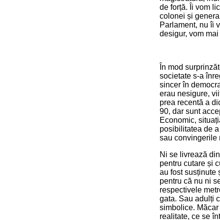
de forță. Îi vom 
colonei și generali
Parlament, nu îi 
desigur, vom mai 
În mod surprinzăto
societate s-a înre
sincer în democrați
erau nesigure, vii
prea recentă a dic
90, dar sunt accep
Economic, situați
posibilitatea de 
sau convingerile 
Ni se livrează di
pentru cutare și 
au fost susținute
pentru că nu ni 
respectivele metr
gata. Sau adulți c
simbolice. Măcar 
realitate, ce se î