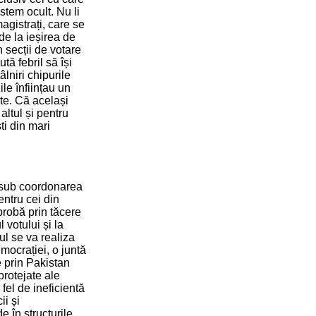
istem ocult. Nu li
agistrați, care se
de la ieșirea de
n secții de votare
ă febril să își
âlniri chipurile
ile înființau un
rte. Că același
altul și pentru
ti din mari
ă sub coordonarea
ntru cei din
aprobă prin tăcere
 votului și la
ul se va realiza
emocrației, o juntă
e prin Pakistan
rotejate ale
fel de ineficientă
ii și
e în structurile