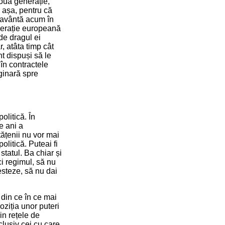
noua generație,
 așa, pentru că
e avântă acum în
federație europeană
de dragul ei
, atâta timp cât
nt dispuși să le
 în contractele
ginară spre
olitică. În
e ani a
tățenii nu vor mai
politică. Puteai fi
 statul. Ba chiar și
ci regimul, să nu
esteze, să nu dai
 din ce în ce mai
oziția unor puteri
in rețele de
clusiv cei cu care