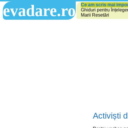
evadare.ro
Ce am scris mai impo
Ghiduri pentru înțelege
Marii Resetări
Activiști 