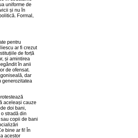
lua uniforme de
icii și nu în
olitică. Formal,
tate pentru
liescu ar fi crezut
tituțiile de forță
r, și amintirea
negândit în anii
șor de ofensat.
agoniseală, dar
u generozitatea
protestează
că aceleași cauze
 de doi bani,
o stradă din
 sau copii de bani
cializări
 bine ar fi! În
ia acestor