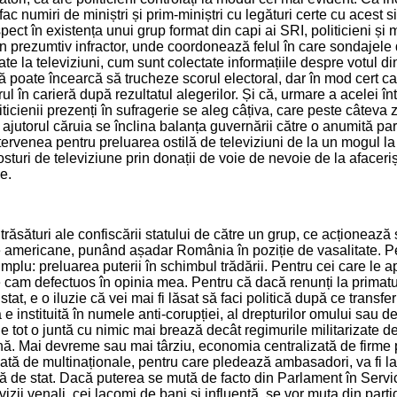
fac numiri de miniștri și prim-miniștri cu legături certe cu acest s
ect în existența unui grup format din capi ai SRI, politicieni și m
 prezumtiv infractor, unde coordonează felul în care sondajele 
ate la televiziuni, cum sunt colectate informațiile despre votul di
poate încearcă să trucheze scorul electoral, dar în mod cert caut
ul în carieră după rezultatul alegerilor. Și că, urmare a acelei înt
liticienii prezenți în sufragerie se aleg câțiva, care peste câteva z
 ajutorul căruia se înclina balanța guvernării către o anumită pa
ervenea pentru preluarea ostilă de televiziuni de la un mogul la 
osturi de televiziune prin donații de voie de nevoie de la afaceriș
e.
trăsături ale confiscării statului de către un grup, ce acționeaz
te americane, punând așadar România în poziție de vasalitate. Pe
implu: preluarea puterii în schimbul trădării. Pentru cei care le 
e cam defectuos în opinia mea. Pentru că dacă renunți la primatul
at, e o iluzie că vei mai fi lăsat să faci politică după ce transfer
că e instituită în numele anti-corupției, al drepturilor omului sau d
 e tot o juntă cu nimic mai brează decât regimurile militarizate d
ă. Mai devreme sau mai târziu, economia centralizată de firme p
ată de multinaționale, pentru care pledează ambasadori, va fi la 
ză de stat. Dacă puterea se mută de facto din Parlament în Servic
vizii venali, cei lacomi de bani și influență, se vor muta din partid