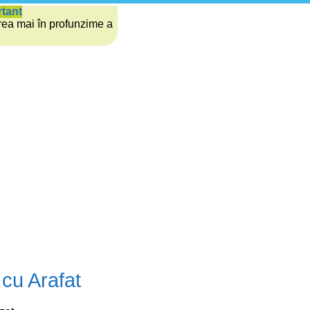
rtant
rea mai în profunzime a
cu Arafat