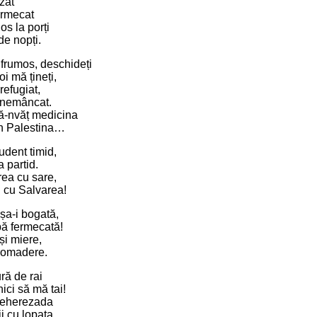
zat
ermecat
os la porți
e nopți.
 frumos, deschideți
oi mă țineți,
efugiat,
i nemâncat.
ă-nvăț medicina
în Palestina…
udent timid,
a partid.
ea cu sare,
 cu Salvarea!
șa-i bogată,
pă fermecată!
și miere,
dromadere.
ră de rai
ici să mă tai!
Șeherezada
i cu lopata.