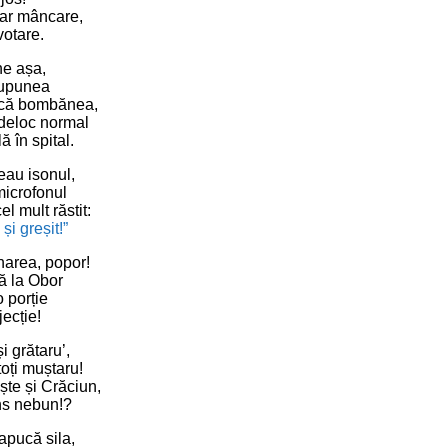
oar mâncare,
votare.
ne așa,
supunea
că bombănea,
deloc normal
 în spital.
eau isonul,
microfonul
 mult răstit:
și greșit!”
narea, popor!
ă la Obor
o porție
jecție!
i grătaru’,
toți muștaru!
ște și Crăciun,
ns nebun!?
apucă sila,