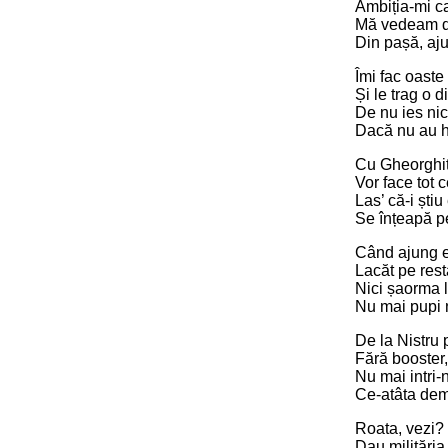
Ambiția-mi c
Mă vedeam di
Din pașă, aju
Îmi fac oaste
Și le trag o 
De nu ies nici
Dacă nu au hâ
Cu Gheorghiță
Vor face tot c
Las’ că-i știu
Se înțeapă pe
Când ajung 
Lacăt pe rest
Nici șaorma l
Nu mai pupi 
De la Nistru p
Fără booster, 
Nu mai intri-
Ce-atâta dem
Roata, vezi?
Dau milităria 