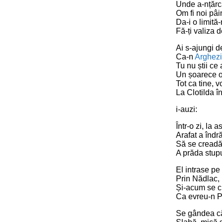
Unde a-nțărc
Om fi noi pâi
Da-i o limită
Fă-ți valiza 
Ai s-ajungi d
Ca-n
Arghezi
Tu nu știi ce 
Un șoarece o
Tot ca tine, v
La Clotilda î
i-auzi:
Într-o zi, la as
Arafat a îndră
Să se creadă
A prăda stupu
El intrase pe 
Prin Nădlac, 
Și-acum se c
Ca evreu-n P
Se gândea că