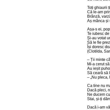
Toți ghiaurii 
Că le-am prin
Brânză, varză
Aș mânca și 
Așa-s ei, popo
Te iubesc de e
Și-au votat u
Să le fie prez
Își doresc doa
(Clotilda, Sa
– Ții minte c
Mi-a cerut să
Au ieșit puhoi
Să ceară să l
– „Nu pleca,
Ca tine nu m
Dacă pleci, 
Ne ducem cu 
Stai, și-ți d
Dacă i-am vă