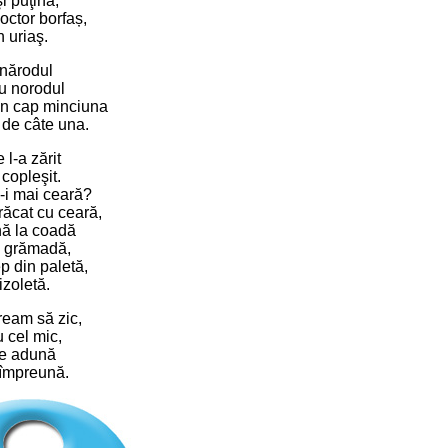
i puţină,
octor borfaș,
 uriaş.
 nărodul
u norodul
-n cap minciuna
 de câte una.
 l-a zărit
 copleşit.
-i mai ceară?
răcat cu ceară,
nă la coadă
, grămadă,
 din paletă,
izoletă.
ream să zic,
u cel mic,
se adună
i împreună.