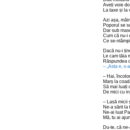
Aveți voie d
La taxe și la 
Azi așa, mâi
Poporul se 
Dar sub mas
Cum că nu-i 
Ce se-ntâmplă
Dacă nu-i țin
Le cam tăia 
Răspundea cel
– „Asta e, s-a 
– Hai, încolo
Marș la coad
Să mai luați 
De mici cu in
– Lasă micii ș
Ne-a sărit la 
Ne-ai luat Pa
Mă, tu ai aju
Du-te, că ne-