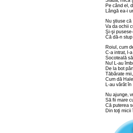
Slabă, mică ş
Pe când el, d
Lângă ea-i un
Nu ştiuse că
Va da ochii c
Şi-şi pusese
Că dă-n stup
Roiul, cum de
C-a intrat, l-a
Socoteală să
Nu! L-au îmb
De la bot pâ
Tăbârate mii
Cum dă Halep
L-au vârât în 
Nu ajunge, v
Să fii mare c
Că puterea 
Din toţi mici