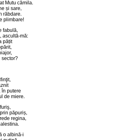
at Mutu cămila.
ne și sare,
-n răbdare.
de plimbare!
e fabulă,
, ascultă-mă:
a pățit
părit,
oiajor,
n sector?
finţit,
znit
 în putere
l de miere.
furiş,
prin păpuriș,
rede regina,
alestina.
 o albină-i