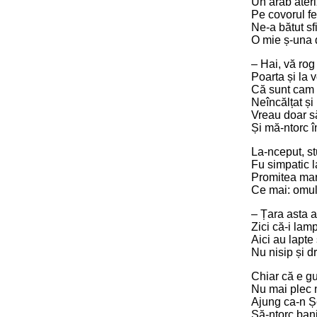
Un arab ateri
Pe covorul f
Ne-a bătut sfi
O mie ș-una d
– Hai, vă rog
Poarta și la v
Că sunt cam r
Neîncălțat ș
Vreau doar s
Și mă-ntorc 
La-nceput, st
Fu simpatic l
Promitea mar
Ce mai: omul
– Țara asta a
Zici că-i lam
Aici au lapte 
Nu nisip și 
Chiar că e gu
Nu mai plec n
Ajung ca-n 
Să-ntorc bani