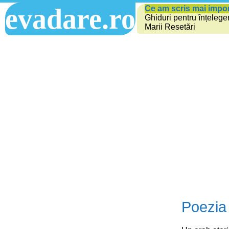
evadare.ro
Ce am scris mai impo
Ghiduri pentru înțelege
Marii Resetări
Poezia 