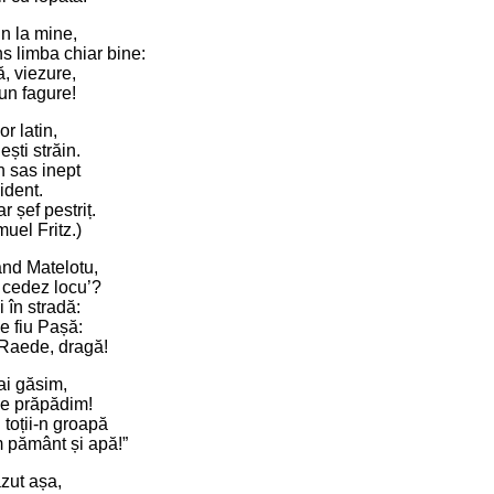
țin la mine,
s limba chiar bine:
, viezure,
un fagure!
r latin,
ști străin.
n sas inept
ident.
r șef pestriț.
muel Fritz.)
ând Matelotu,
 cedez locu’?
 în stradă:
e fiu Pașă:
 Raede, dragă!
ai găsim,
ne prăpădim!
toții-n groapă
ăm pământ și apă!”
zut așa,