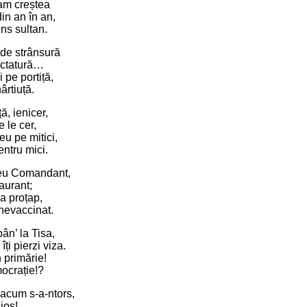
am creștea
n an în an,
ns sultan.
 de strânsură
dictatură…
 pe portiță,
rtiuță.
, ienicer,
e le cer,
 eu pe mitici,
ntru mici.
eu Comandant,
aurant;
a proțap,
nevaccinat.
ân’ la Tisa,
îți pierzi viza.
n primărie!
ocrație!?
 acum s-a-ntors,
jos!