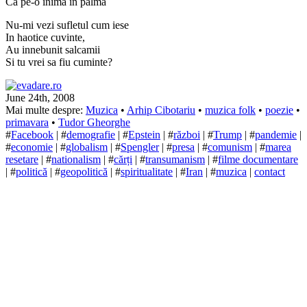
Ca pe-o inima in palma
Nu-mi vezi sufletul cum iese
In haotice cuvinte,
Au innebunit salcamii
Si tu vrei sa fiu cuminte?
June 24th, 2008
Mai multe despre:
Muzica
•
Arhip Cibotariu
•
muzica folk
•
poezie
•
primavara
•
Tudor Gheorghe
#
Facebook
| #
demografie
| #
Epstein
| #
război
| #
Trump
| #
pandemie
|
#
economie
| #
globalism
| #
Spengler
| #
presa
| #
comunism
| #
marea
resetare
| #
nationalism
| #
cărți
| #
transumanism
| #
filme documentare
| #
politică
| #
geopolitică
| #
spiritualitate
| #
Iran
| #
muzica
|
contact