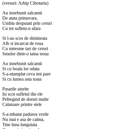
(versuri: Arhip Cibotariu)
Au innebunit salcamii
De atata primavara,
Umbla despuiati prin ceruri
Cu tot sufletu-n afara
Si l-au scos de dimineata
Alb si incarcat de roua
Cu miresme tari de ceruri
Smulse dintr-o taina noua
Au innebunit salcamii
Si cu boala lor odata
S-a-ntamplat ceva imi pare
Si cu lumea asta toata
Pasarile aiurite
Isi scot sufletul din ele
Pribegind de doruri multe
Calatoare printre stele
S-a-mbatat padurea verde
Nu mai e asa de calma,
Tine luna lunguiata