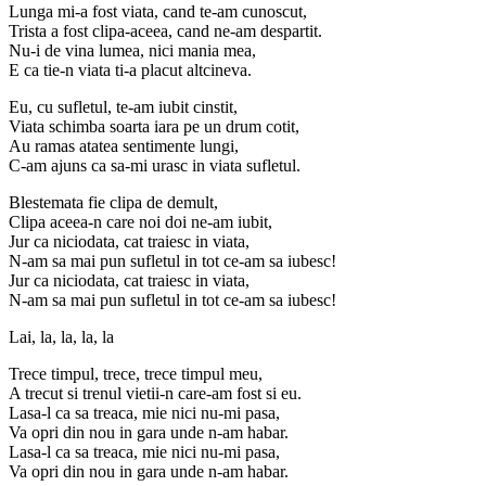
Lunga mi-a fost viata, cand te-am cunoscut,
Trista a fost clipa-aceea, cand ne-am despartit.
Nu-i de vina lumea, nici mania mea,
E ca tie-n viata ti-a placut altcineva.
Eu, cu sufletul, te-am iubit cinstit,
Viata schimba soarta iara pe un drum cotit,
Au ramas atatea sentimente lungi,
C-am ajuns ca sa-mi urasc in viata sufletul.
Blestemata fie clipa de demult,
Clipa aceea-n care noi doi ne-am iubit,
Jur ca niciodata, cat traiesc in viata,
N-am sa mai pun sufletul in tot ce-am sa iubesc!
Jur ca niciodata, cat traiesc in viata,
N-am sa mai pun sufletul in tot ce-am sa iubesc!
Lai, la, la, la, la
Trece timpul, trece, trece timpul meu,
A trecut si trenul vietii-n care-am fost si eu.
Lasa-l ca sa treaca, mie nici nu-mi pasa,
Va opri din nou in gara unde n-am habar.
Lasa-l ca sa treaca, mie nici nu-mi pasa,
Va opri din nou in gara unde n-am habar.