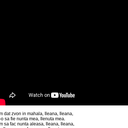
 dat zvon in mahala, Ileana, Ileana,
o sa fie nunta mea, Ilenuta mea.
 sa fac nunta aleasa, Ileana, Ileana,