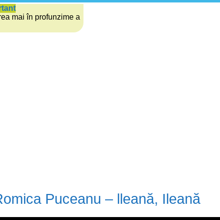
rtant
rea mai în profunzime a
omica Puceanu – lleană, Ileană