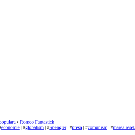
populara
•
Romeo Fantastick
#
economie
| #
globalism
| #
Spengler
| #
presa
| #
comunism
| #
marea reset