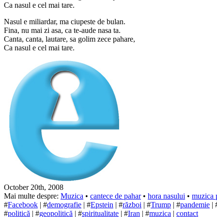
Ca nasul e cel mai tare.
Nasul e miliardar, ma ciupeste de bulan.
Fina, nu mai zi asa, ca te-aude nasa ta.
Canta, canta, lautare, sa golim zece pahare,
Ca nasul e cel mai tare.
October 20th, 2008
Mai multe despre:
Muzica
•
cantece de pahar
•
hora nasului
•
muzica 
#
Facebook
| #
demografie
| #
Epstein
| #
război
| #
Trump
| #
pandemie
| 
#
politică
| #
geopolitică
| #
spiritualitate
| #
Iran
| #
muzica
|
contact