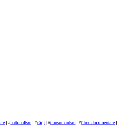
are
| #
nationalism
| #
cărți
| #
transumanism
| #
filme documentare
|