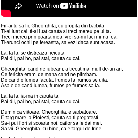
Fir-ai tu sa fii, Gheorghita, cu gropita din barbita,
Ti-ai luat cai, ti-ai luat caruta si treci mereu pe ulita.
Treci mereu prin poarta mea, vrei sa-mi faci inima rea,
Ti-arunci ochii pe fereastra, sa vezi daca sunt acasa.
La, la la, se distreaza neicuta,
Pai dii, pai ho, pai stai, caruta cu cai.
Gheorghita, cand ne iubeam, a trecut mai mult de-un an,
Ce fericita eram, de mana cand ne plimbam.
De cand e lumea facuta, frumos la frumos se uita,
Asa e de cand lumea, frumos pe frumos sa ia.
La, la la, ia-ma in caruta ta,
Pai dii, pai ho, pai stai, caruta cu cai.
Duminica viitoare, Gheorghita, e sarbatoare,
E targ mare la Ploiesti, caruta sa-ti pregatesti,
Sa-i pui flori si scoarte noi, cailor sa le dai mei,
Sa vii, Gheorghita, cu bine, ca e targul de Irine.