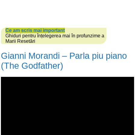
Ce am scris mai important
Ghiduri pentru înțelegerea mai în profunzime a
Marii Resetări
Gianni Morandi – Parla piu piano
(The Godfather)