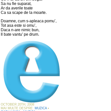
Sa nu fie suparat,
Ar da averile toate
Ca sa scape de la moarte.
Doamne, cum s-apleaca pomu’,
Tot asa este si omu’,
Daca n-are nimic bun,
Il bate vantu’ pe drum.
OCTOBER 20TH, 2008
MAI MULTE DESPRE:
MUZICA
•