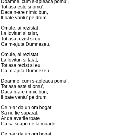
Doamne, cum s-apleaca pomu’,
Tot asa este si omu’,
Daca n-are nimic bun,
Il bate vantu’ pe drum.
Omule, ai rezistat
La lovituri si taiat,
Tot asa rezist si eu,
Ca m-ajuta Dumnezeu.
Omule, ai rezistat
La lovituri si taiat,
Tot asa rezist si eu,
Ca m-ajuta Dumnezeu.
Doamne, cum s-apleaca pomu’,
Tot asa este si omu’,
Daca n-are nimic bun,
Il bate vantu’ pe drum.
Ce n-ar da un om bogat
Sa nu fie suparat,
Ar da averile toate
Ca sa scape de la moarte.
Ce n-ar da un om bogat