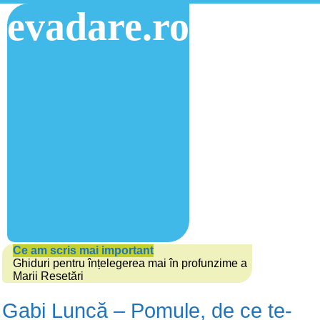
evadare.ro
Ce am scris mai important
Ghiduri pentru înțelegerea mai în profunzime a
Marii Resetări
Gabi Luncă – Pomule, de ce te-