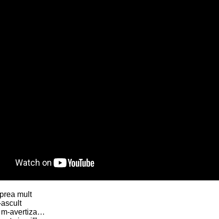
 prea mult
-ascult
e m-avertiza…