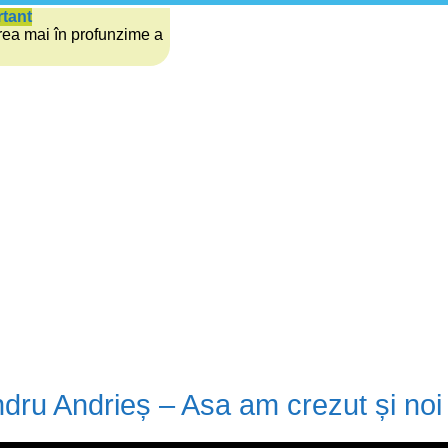
rtant
rea mai în profunzime a
dru Andrieș – Asa am crezut și noi