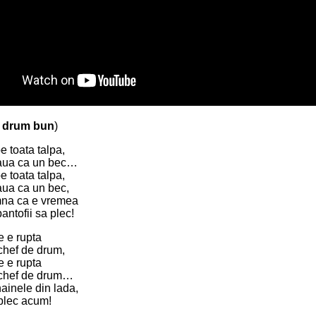
 drum bun
)
e toata talpa,
aua ca un bec…
e toata talpa,
aua ca un bec,
na ca e vremea
antofii sa plec!
le e rupta
 chef de drum,
le e rupta
u chef de drum…
ainele din lada,
plec acum!