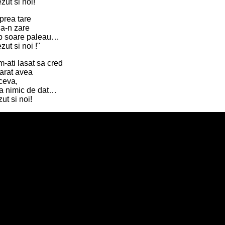
ut si noi!"
prea tare
a-n zare
ub soare paleau…
ut si noi !"
m-ati lasat sa cred
arat avea
ceva,
a nimic de dat…
ut si noi!