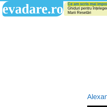
evadare.ro
Ce am scris mai impo
Ghiduri pentru înțelege
Marii Resetări
Alexan