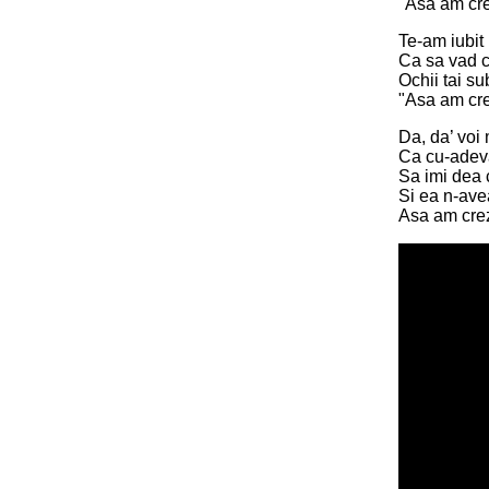
"Asa am crez
Te-am iubit 
Ca sa vad c
Ochii tai s
"Asa am crez
Da, da’ voi 
Ca cu-adev
Sa imi dea 
Si ea n-ave
Asa am crez