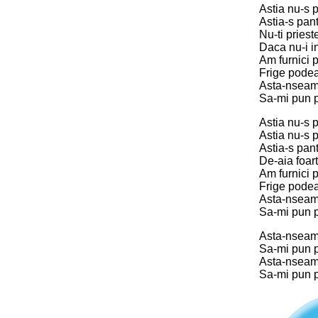
Astia nu-s 
Astia-s pant
Nu-ti pries
Daca nu-i in
Am furnici p
Frige podea
Asta-nseam
Sa-mi pun p
Astia nu-s p
Astia nu-s p
Astia-s pan
De-aia foart
Am furnici p
Frige podea
Asta-nseam
Sa-mi pun p
Asta-nseam
Sa-mi pun p
Asta-nseam
Sa-mi pun p