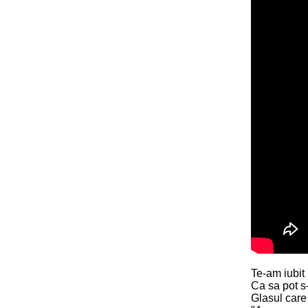
Te-am iubit
Ca sa pot s
Glasul car