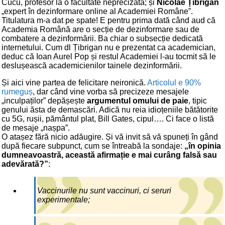
Cucu, profesor la o facultate neprecizată; și
Nicolae Țibrigan
„expert în dezinformare online al Academiei Române”.
Titulatura m-a dat pe spate! E pentru prima dată când aud că
Academia Română are o secție de dezinformare sau de
combatere a dezinformării. Ba chiar o subsecție dedicată
internetului. Cum dl Țibrigan nu e prezentat ca academician,
deduc că Ioan Aurel Pop și restul Academiei l-au tocmit să le
deslușească academicienilor tainele dezinformării.
Și aici vine partea de felicitare neironică.
Articolul e 90%
rumeguș
, dar când vine vorba să precizeze mesajele
„inculpaților” depășește
argumentul omului de paie
, tipic
genului ăsta de demascări. Adică nu reia idioțeniile bătătorite
cu 5G, rușii, pământul plat, Bill Gates, cipul…. Ci face o listă
de mesaje „nașpa”.
O atașez fără nicio adăugire. Și vă invit să vă spuneți în gând
după fiecare subpunct, cum se întreabă la sondaje:
„în opinia
dumneavoastră, această afirmație e mai curâng falsă sau
adevărată?”
:
Vaccinurile nu sunt vaccinuri, ci seruri
experimentale;