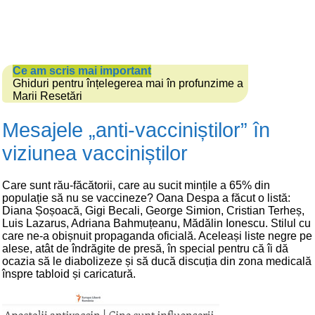
Ce am scris mai important
Ghiduri pentru înțelegerea mai în profunzime a
Marii Resetări
Mesajele „anti-vacciniștilor” în
viziunea vacciniștilor
Care sunt rău-făcătorii, care au sucit mințile a 65% din
populație să nu se vaccineze? Oana Despa a făcut o listă:
Diana Șoșoacă, Gigi Becali, George Simion, Cristian Terheș,
Luis Lazarus, Adriana Bahmuțeanu, Mădălin Ionescu. Stilul cu
care ne-a obișnuit propaganda oficială. Aceleași liste negre pe
alese, atât de îndrăgite de presă, în special pentru că îi dă
ocazia să le diabolizeze și să ducă discuția din zona medicală
înspre tabloid și caricatură.