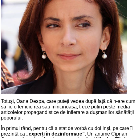
Totuși, Oana Despa, care puteți vedea după față că n-are cum
să fie o femeie rea sau mincinoasă, trece puțin peste media
articolelor propagandistice de înfierare a dușmanilor sănătății
poporului.
În primul rând, pentru că a stat de vorbă cu doi inși, pe care îi
prezintă ca
„experți în dezinformare”
. Un anume Ciprian