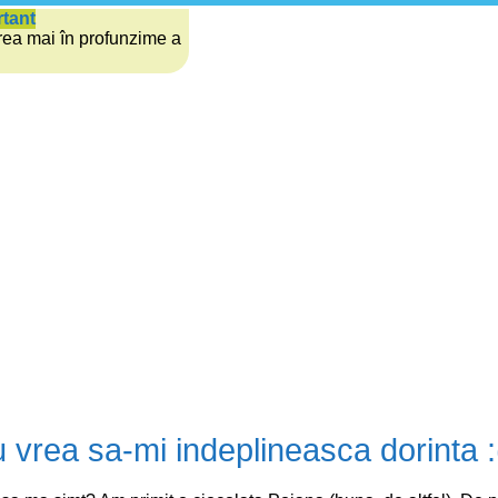
rtant
rea mai în profunzime a
 vrea sa-mi indeplineasca dorinta :