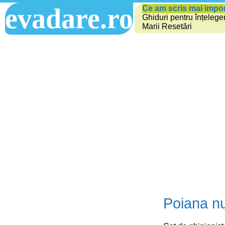
evadare.ro
Ce am scris mai impo
Ghiduri pentru înțelege
Marii Resetări
Poiana nu