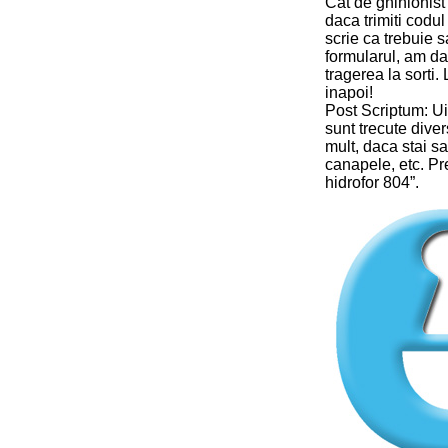
Cat de ghinionist
daca trimiti codul
scrie ca trebuie s
formularul, am da
tragerea la sorti.
inapoi!
Post Scriptum: Uit
sunt trecute dive
mult, daca stai sa
canapele, etc. Pr
hidrofor 804”.