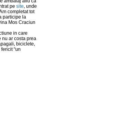
pe ambalaj aflu ca
intrat pe
site
, unde
. Am completat tot
 participe la
 vina Mos Craciun
ctiune in care
e nu ar costa prea
pagali, biciclete,
fericit “un