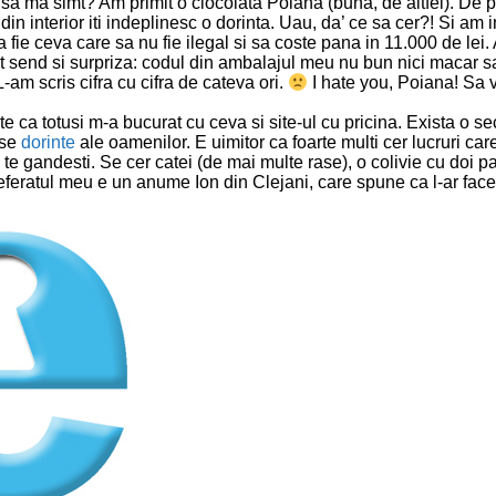
 sa ma simt? Am primit o ciocolata Poiana (buna, de altfel). De 
 din interior iti indeplinesc o dorinta. Uau, da’ ce sa cer?! Si am 
a fie ceva care sa nu fie ilegal si sa coste pana in 11.000 de lei
t send si surpriza: codul din ambalajul meu nu bun nici macar sa
 L-am scris cifra cu cifra de cateva ori.
I hate you, Poiana! Sa
e ca totusi m-a bucurat cu ceva si site-ul cu pricina. Exista o se
rse
dorinte
ale oamenilor. E uimitor ca foarte multi cer lucruri car
 te gandesti. Se cer catei (de mai multe rase), o colivie cu doi pa
eferatul meu e un anume Ion din Clejani, care spune ca l-ar face 