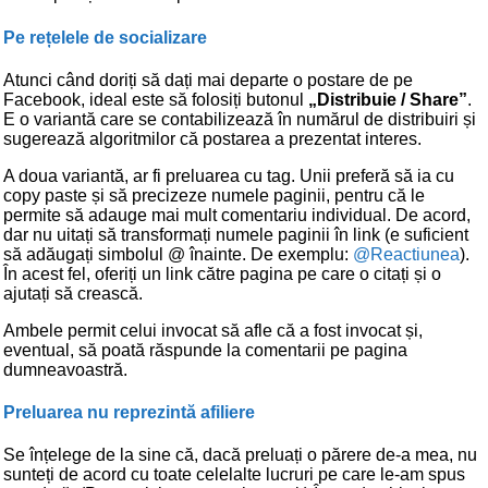
Pe rețelele de socializare
Atunci când doriți să dați mai departe o postare de pe
Facebook, ideal este să folosiți butonul
„Distribuie / Share”
.
E o variantă care se contabilizează în numărul de distribuiri și
sugerează algoritmilor că postarea a prezentat interes.
A doua variantă, ar fi preluarea cu tag. Unii preferă să ia cu
copy paste și să precizeze numele paginii, pentru că le
permite să adauge mai mult comentariu individual. De acord,
dar nu uitați să transformați numele paginii în link (e suficient
să adăugați simbolul @ înainte. De exemplu:
@Reactiunea
).
În acest fel, oferiți un link către pagina pe care o citați și o
ajutați să crească.
Ambele permit celui invocat să afle că a fost invocat și,
eventual, să poată răspunde la comentarii pe pagina
dumneavoastră.
Preluarea nu reprezintă afiliere
Se înțelege de la sine că, dacă preluați o părere de-a mea, nu
sunteți de acord cu toate celelalte lucruri pe care le-am spus