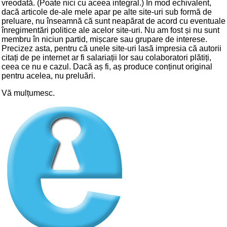
vreodată. (Poate nici cu aceea integral.) În mod echivalent,
dacă articole de-ale mele apar pe alte site-uri sub formă de
preluare, nu înseamnă că sunt neapărat de acord cu eventuale
înregimentări politice ale acelor site-uri. Nu am fost și nu sunt
membru în niciun partid, mișcare sau grupare de interese.
Precizez asta, pentru că unele site-uri lasă impresia că autorii
citați de pe internet ar fi salariații lor sau colaboratori plătiți,
ceea ce nu e cazul. Dacă aș fi, aș produce conținut original
pentru acelea, nu preluări.
Vă mulțumesc.