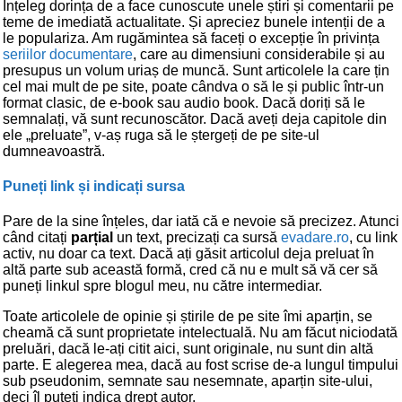
Înțeleg dorința de a face cunoscute unele știri și comentarii pe
teme de imediată actualitate. Și apreciez bunele intenții de a
le populariza. Am rugămintea să faceți o excepție în privința
seriilor documentare
, care au dimensiuni considerabile și au
presupus un volum uriaș de muncă. Sunt articolele la care țin
cel mai mult de pe site, poate cândva o să le și public într-un
format clasic, de e-book sau audio book. Dacă doriți să le
semnalați, vă sunt recunoscător. Dacă aveți deja capitole din
ele „preluate”, v-aș ruga să le ștergeți de pe site-ul
dumneavoastră.
Puneți link și indicați sursa
Pare de la sine înțeles, dar iată că e nevoie să precizez. Atunci
când citați
parțial
un text, precizați ca sursă
evadare.ro
, cu link
activ, nu doar ca text. Dacă ați găsit articolul deja preluat în
altă parte sub această formă, cred că nu e mult să vă cer să
puneți linkul spre blogul meu, nu către intermediar.
Toate articolele de opinie și știrile de pe site îmi aparțin, se
cheamă că sunt proprietate intelectuală. Nu am făcut niciodată
preluări, dacă le-ați citit aici, sunt originale, nu sunt din altă
parte. E alegerea mea, dacă au fost scrise de-a lungul timpului
sub pseudonim, semnate sau nesemnate, aparțin site-ului,
deci îl puteți indica drept autor.