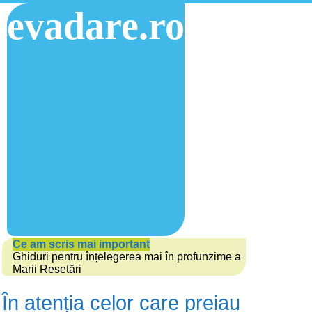
evadare.ro
Ce am scris mai important
Ghiduri pentru înțelegerea mai în profunzime a
Marii Resetări
În atenția celor care preiau