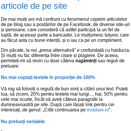
articole de pe site
De mai mulți ani mă confrunt cu fenomenul copierii articolelor
de pe blog sau a postărilor de pe Facebook, de diverse site-uri
și persoane, care consideră că astfel participă la un fel de
luptă, de aceeași parte a baricadei. Le mulțumesc tuturor, care
au făcut asta cu bune intenții, și o iau ca pe un compliment.
Din păcate, la noi „presa alternativă” e confundată cu haiducia.
Și mulți nu fac diferența între citare și plagiere. De aceea,
permiteți-mi să revin cu doar câteva
rugăminți
sau reguli de
preluare:
Nu mai copiați textele în proporție de 100%
Vă rog să folosiți o regulă de bun simț a citării unui text. Puteți
lua, să zicem, 20% pentru textele mai lungi… hai, 50% pentru
cele mai scurte, încât să aveți câteva paragrafe la
dumneavoastră pe site. După care lăsați link pentru cei
interesați, de genul: „Citiți continuarea pe
evadare.ro
”.
Nu preluați serialele