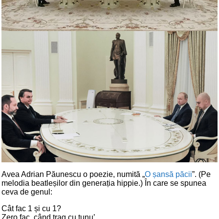
Avea Adrian Păunescu o poezie, numită „
O șansă păcii
”. (Pe
melodia beatleșilor din generația hippie.) În care se spunea
ceva de genul:
Cât fac 1 și cu 1?
Zero fac, când trag cu tunu’