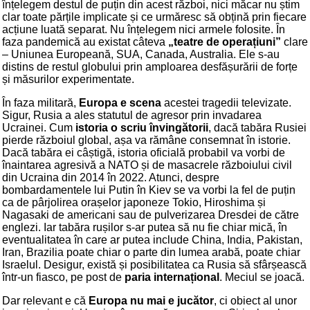
înțelegem destul de puțin din acest război, nici măcar nu știm
clar toate părțile implicate și ce urmăresc să obțină prin fiecare
acțiune luată separat. Nu înțelegem nici armele folosite. În
faza pandemică au existat câteva
„teatre de operațiuni”
clare
– Uniunea Europeană, SUA, Canada, Australia. Ele s-au
distins de restul globului prin amploarea desfășurării de forțe
și măsurilor experimentate.
În faza militară,
Europa e scena
acestei tragedii televizate.
Sigur, Rusia a ales statutul de agresor prin invadarea
Ucrainei. Cum
istoria o scriu învingătorii
, dacă tabăra Rusiei
pierde războiul global, așa va rămâne consemnat în istorie.
Dacă tabăra ei câștigă, istoria oficială probabil va vorbi de
înaintarea agresivă a NATO și de masacrele războiului civil
din Ucraina din 2014 în 2022. Atunci, despre
bombardamentele lui Putin în Kiev se va vorbi la fel de puțin
ca de pârjolirea orașelor japoneze Tokio, Hiroshima și
Nagasaki de americani sau de pulverizarea Dresdei de către
englezi. Iar tabăra rușilor s-ar putea să nu fie chiar mică, în
eventualitatea în care ar putea include China, India, Pakistan,
Iran, Brazilia poate chiar o parte din lumea arabă, poate chiar
Israelul. Desigur, există și posibilitatea ca Rusia să sfârșească
într-un fiasco, pe post de
paria internațional
. Meciul se joacă.
Dar relevant e că
Europa nu mai e jucător
, ci obiect al unor