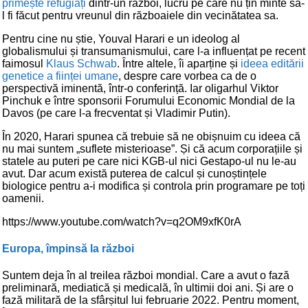
primește refugiați
dintr-un război, lucru pe care nu țin minte să-
l fi făcut pentru vreunul din războaiele din vecinătatea sa.
Pentru cine nu știe, Youval Harari e un ideolog al
globalismului și transumanismului, care l-a influențat pe recent
faimosul
Klaus Schwab
. Între altele, îi aparține și
ideea editării
genetice a ființei umane
, despre care vorbea ca de o
perspectivă iminentă, într-o conferință. Iar oligarhul Viktor
Pinchuk e între sponsorii Forumului Economic Mondial de la
Davos (pe care l-a frecventat și Vladimir Putin).
În 2020, Harari spunea că trebuie să ne obișnuim cu ideea că
nu mai suntem „suflete misterioase”. Și că acum corporațiile și
statele au puteri pe care nici KGB-ul nici Gestapo-ul nu le-au
avut. Dar acum există puterea de calcul și cunoștințele
biologice pentru a-i modifica și controla prin programare pe toți
oamenii.
https://www.youtube.com/watch?v=q2OM9xfK0rA
Europa, împinsă la război
Suntem deja în al treilea război mondial. Care a avut o fază
preliminară, mediatică și medicală, în ultimii doi ani. Și are o
fază militară de la sfârșitul lui februarie 2022. Pentru moment,