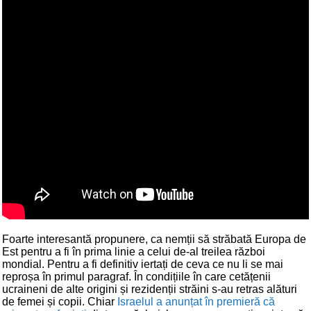
Foarte interesantă propunere, ca nemții să străbată Europa de
Est pentru a fi în prima linie a celui de-al treilea război
mondial. Pentru a fi definitiv iertați de ceva ce nu li se mai
reproșa în primul paragraf. În condițiile în care cetățenii
ucraineni de alte origini și rezidenții străini s-au retras alături
de femei și copii. Chiar
Israelul a anunțat în premieră că