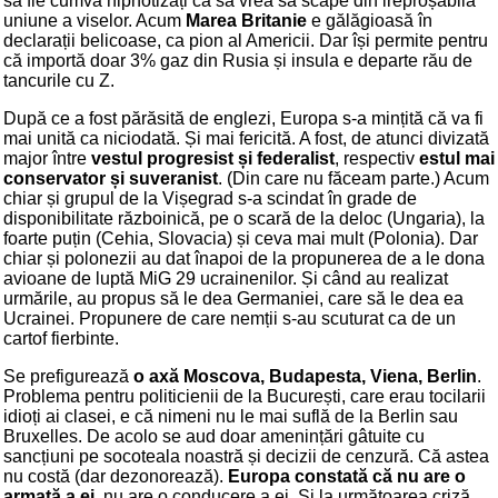
să fie cumva hipnotizați ca să vrea să scape din ireproșabila
uniune a viselor. Acum
Marea Britanie
e gălăgioasă în
declarații belicoase, ca pion al Americii. Dar își permite pentru
că importă doar 3% gaz din Rusia și insula e departe rău de
tancurile cu Z.
După ce a fost părăsită de englezi, Europa s-a mințită că va fi
mai unită ca niciodată. Și mai fericită. A fost, de atunci divizată
major între
vestul progresist și federalist
, respectiv
estul mai
conservator și suveranist
. (Din care nu făceam parte.) Acum
chiar și grupul de la Vișegrad s-a scindat în grade de
disponibilitate războinică, pe o scară de la deloc (Ungaria), la
foarte puțin (Cehia, Slovacia) și ceva mai mult (Polonia). Dar
chiar și polonezii au dat înapoi de la propunerea de a le dona
avioane de luptă MiG 29 ucrainenilor. Și când au realizat
urmările, au propus să le dea Germaniei, care să le dea ea
Ucrainei. Propunere de care nemții s-au scuturat ca de un
cartof fierbinte.
Se prefigurează
o axă Moscova, Budapesta, Viena, Berlin
.
Problema pentru politicienii de la București, care erau tocilarii
idioți ai clasei, e că nimeni nu le mai suflă de la Berlin sau
Bruxelles. De acolo se aud doar amenințări gâtuite cu
sancțiuni pe socoteala noastră și decizii de cenzură. Că astea
nu costă (dar dezonorează).
Europa constată că nu are o
armată a ei
, nu are o conducere a ei. Și la următoarea criză