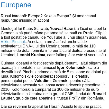
Europene
Rusul întreabă: Evropa? Kakaia Evropa? Și americanul
răspunde: missing in action!
Ideologul lui Klaus Schwab,
Youval Harari
, a făcut un apel la
Germania să pună mâna pe arme să se bată cu Rusia. Clipul
a fost postat pe canalul de YouTube al unui oligarh ucrainean,
Viktor Pinchuk
. Acesta din urmă a fost anchetat de
echivalentul DNA-ului din Ucraina pentru o mită de 110
milioane de dolari primită împreună cu al doilea președinte al
Ucrainei,
Leonid Kucima
, care întâmplător este și socrul său.
Culmea, dosarul a fost deschis după denunțul altui oligarh din
aceeași minoritate, mai faimosul
Igor Kolomoiski
, care a
dezvăluit că Pinchuk primea o mită de 5 milioane de dolari pe
lună. Kolomoisky e considerat sponsorul și creatorul
personajului politic
Volodimir Zelenski
, pentru că la
televiziunea acestuia s-a lansat actorul devenit președinte. În
2010, Kolomoiski a cumpărat cu 300 de milioane de euro
televiziunile din Ucraina de la grupul CME, fondat de
Ronald
Lauder
, grup de care aparține și trustul ProTV din România.
Dar să revenim la apelul lui Harari. Acesta le spune practic