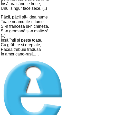
Însă ura când le trece,
Unul singur face zece. (..)
Păcii, păcii să-i dea nume
Toate neamurile-n lume
Și-n franceză și-n chineză,
Și-n germană și-n malteză.
(..)
Însă întîi și peste toate,
Cu grăbire și dreptate,
Pacea trebuie tradusă
În americano-rusă….