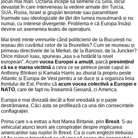
jocuri mai mari. Ucraina începe să semene cu Siria, locul
devastat în care interveneau la vedere armate din Turcia,
SUA, Rusia, Israel și grupări teroriste sau paramilitare
înarmate sau ideologizate de țări din lumea musulmană și nu
numai, cu interese divergente. Problema e că Europa însăși
devine un asemenea teatru de operațiuni.
Mai țineți minte vremurile când politicienii de la București nu
ieșeau din cuvântul celor de la Bruxelles? Cum se reuneau și
primeau directivele de la Merkel, de la Barroso, de la Juncker?
Orice măsuri luau, spuneau „așa s-a hotărât la nivel
european”. Acum
vocea Europei a amuțit
, parcă
presimțind
că ea e marea victimă
a ceva ce se petrece peste capul ei.
Anthony Blinken și Kamala Harris au zburat la propriu peste
Atlantic și Europa de Vest pentru a se duce și a organiza linia
frontului de Est. Pentru că
acum vocea colectivă a Europei e
NATO
, care de fapt nu înseamnă Geoană, ci America.
Europa e mai divizată decât a fost vreodată și o paște
destrămarea. Căci asta se profilează ca una din consecințele
conflagrației.
Prima care s-a extras a fost Marea Britanie, prin
Brexit
. S-au
vehiculat atunci teorii ale conspirației despre implicarea
americanilor sau rușilor în Brexit. Ca și cum englezii trebuiau