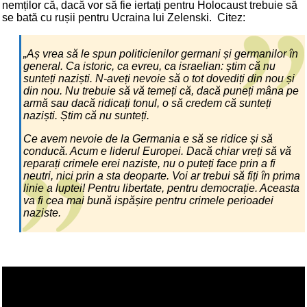
nemților că, dacă vor să fie iertați pentru Holocaust trebuie să
se bată cu rușii pentru Ucraina lui Zelenski. Citez:
„Aș vrea să le spun politicienilor germani și germanilor în
general. Ca istoric, ca evreu, ca israelian: știm că nu
sunteți naziști. N-aveți nevoie să o tot dovediți din nou și
din nou. Nu trebuie să vă temeți că, dacă puneți mâna pe
armă sau dacă ridicați tonul, o să credem că sunteți
naziști. Știm că nu sunteți.
Ce avem nevoie de la Germania e să se ridice și să
conducă. Acum e liderul Europei. Dacă chiar vreți să vă
reparați crimele erei naziste, nu o puteți face prin a fi
neutri, nici prin a sta deoparte. Voi ar trebui să fiți în prima
linie a luptei! Pentru libertate, pentru democrație. Aceasta
va fi cea mai bună ispășire pentru crimele perioadei
naziste.