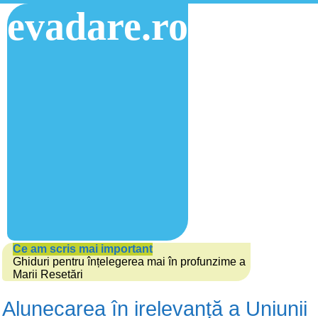
evadare.ro
Ce am scris mai important
Ghiduri pentru înțelegerea mai în profunzime a
Marii Resetări
Alunecarea în irelevanță a Uniunii