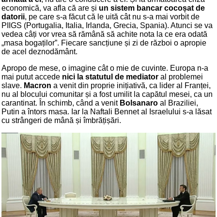
economică, va afla că are și
un sistem bancar cocoșat de
datorii
, pe care s-a făcut că le uită cât nu s-a mai vorbit de
PIIGS (Portugalia, Italia, Irlanda, Grecia, Spania). Atunci se va
vedea câți vor vrea să rămână să achite nota la ce era odată
„masa bogaților”. Fiecare sancțiune și zi de război o apropie
de acel deznodământ.
Apropo de mese, o imagine cât o mie de cuvinte. Europa n-a
mai putut accede
nici la statutul de mediator
al problemei
slave.
Macron
a venit din proprie inițiativă, ca lider al Franței,
nu al blocului comunitar și a fost umilit la capătul mesei, ca un
carantinat. În schimb, când a venit
Bolsanaro
al Braziliei,
Putin a întors masa. Iar la Naftali Bennet al Israelului s-a lăsat
cu strângeri de mână și îmbrățișări.