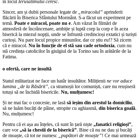
în locul
Ierusalimului ceresc
.
Sincer, am și dubii personale legate de
„miracolul”
aprinderii
flăcării în Biserica Sfântului Mormânt. S-a făcut un experiment pe
temă.
Poate e miracol, poate nu e
. Am văzut în filmări de
atmosferă de încrâncenare, ambiție și luptă corp la corp e în acea
biserică la miezul nopții, unde se înfruntă credincioși extatici și turiști
curioși. Nu pare locul propice minunilor, dar ce știu eu!? Să zicem
că e miracol.
Nu în funcție de el stă sau cade ortodoxia
, cum nu
stă credința catolicilor în giulgiul de la Torino sau în arătările de la
Fatima.
o ofertă, care ne insultă
Statul militarizat ne face un hatâr insultător. Milițienii
ne vor aduce
lumina „de la Răsărit”
, ca stramoșii lor comuniști, care nu reușiseră
totuși să ne închidă bisericile.
Nu, mulțumesc!
Și ne mai fac o concesie, ne lasă
să ieșim din arestul la domiciliu
,
să ne luăm bucăți de pâine, stropite cu aghiasmă,
din biserica goală
.
Nu, mulțumesc!
Pentru că ei așa au înțeles, că sunt în țară niște
„fanatici religioși”
,
care vor
„să ia chestii de la biserică”
. Bine că nu ne dau și bucăți
de moaște, că tot ne numesc
„pupători de moaște”
! Ce mai urmează