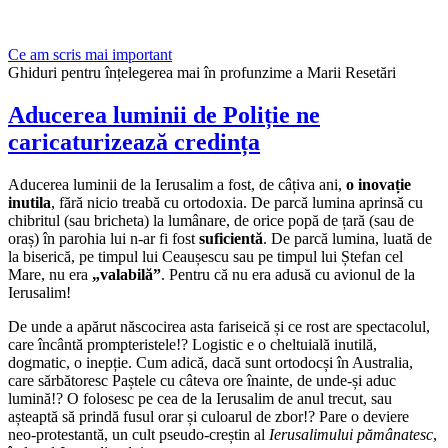
Ce am scris mai important
Ghiduri pentru înțelegerea mai în profunzime a Marii Resetări
Aducerea luminii de Poliție ne
caricaturizează credința
Aducerea luminii de la Ierusalim a fost, de câțiva ani,
o inovație
inutila
, fără nicio treabă cu ortodoxia. De parcă lumina aprinsă cu
chibritul (sau bricheta) la lumânare, de orice popă de țară (sau de
oraș) în parohia lui n-ar fi fost
suficientă
. De parcă lumina, luată de
la biserică, pe timpul lui Ceaușescu sau pe timpul lui Ștefan cel
Mare, nu era
„valabilă”
. Pentru că nu era adusă cu avionul de la
Ierusalim!
De unde a apărut născocirea asta fariseică și ce rost are spectacolul,
care încântă prompteristele!? Logistic e o cheltuială inutilă,
dogmatic, o inepție. Cum adică, dacă sunt ortodocși în Australia,
care sărbătoresc Paștele cu câteva ore înainte, de unde-și aduc
lumină!? O folosesc pe cea de la Ierusalim de anul trecut, sau
așteaptă să prindă fusul orar și culoarul de zbor!? Pare o deviere
neo-protestantă, un cult pseudo-creștin al
Ierusalimului pămânatesc
,