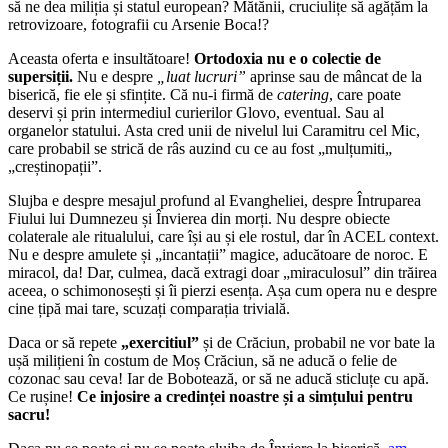
să ne dea miliția și statul european? Mătănii, cruciulițe să agățăm la
retrovizoare, fotografii cu Arsenie Boca!?
Aceasta oferta e insultătoare!
Ortodoxia nu e o colectie de
supersiții.
Nu e despre
„luat lucruri”
aprinse sau de mâncat de la
biserică, fie ele și sfințite. Că nu-i firmă de
catering
, care poate
deservi și prin intermediul curierilor Glovo, eventual. Sau al
organelor statului. Asta cred unii de nivelul lui Caramitru cel Mic,
care probabil se strică de râs auzind cu ce au fost „mulțumiti„
„creștinopații”.
Slujba e despre mesajul profund al Evangheliei, despre Întruparea
Fiului lui Dumnezeu și Învierea din morți. Nu despre obiecte
colaterale ale ritualului, care își au și ele rostul, dar în ACEL context.
Nu e despre amulete și „incantații” magice, aducătoare de noroc. E
miracol, da! Dar, culmea, dacă extragi doar „miraculosul” din trăirea
aceea, o schimonosești și îi pierzi esența. Așa cum opera nu e despre
cine țipă mai tare, scuzați comparația trivială.
Daca or să repete
„exercitiul”
și de Crăciun, probabil ne vor bate la
ușă milițieni în costum de Moș Crăciun, să ne aducă o felie de
cozonac sau ceva! Iar de Bobotează, or să ne aducă sticluțe cu apă.
Ce rușine!
Ce injosire a credinței noastre și a simțului pentru
sacru!