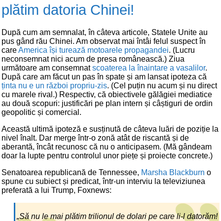
plătim datoria Chinei!
După cum am semnalat, în câteva articole, Statele Unite au
pus gând rău Chinei. Am observat mai întâi felul suspect în
care
America își turează motoarele propagandei
. (Lucru
neconsemnat nici acum de presa românească.) Ziua
următoare am consemnat
scoaterea la înaintare a vasalilor
.
După care am făcut un pas în spate și am lansat ipoteza că
ținta nu e un război propriu-zis
. (Cel puțin nu acum și nu direct
cu marele rival.) Respectiv, că obiectivele gălăgiei mediatice
au două scopuri: justificări pe plan intern și câștiguri de ordin
geopolitic și comercial.
Această ultimă ipoteză e susținută de câteva luări de poziție la
nivel înalt. Dar merge într-o zonă atât de riscantă și de
aberantă, încât recunosc că nu o anticipasem. (Mă gândeam
doar la lupte pentru controlul unor piețe și proiecte concrete.)
Senatoarea republicană de Tennessee,
Marsha Blackburn
o
spune cu subiect și predicat, într-un interviu la televiziunea
preferată a lui Trump, Foxnews:
„Să nu le mai plătim trilionul de dolari pe care li-l datorăm!