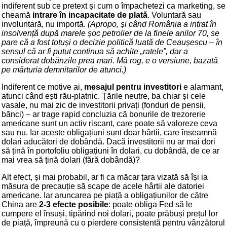
indiferent sub ce pretext și cum o împachetezi ca marketing, se
cheamă
intrare în incapacitate de plată
. Voluntară sau
involuntară, nu importă.
(Apropo, și când România a intrat în
insolvență după marele șoc petrolier de la finele anilor 70, se
pare că a fost totuși o decizie politică luată de Ceaușescu – în
sensul că ar fi putut continua să achite „ratele”, dar a
considerat dobânzile prea mari. Mă rog, e o versiune, bazată
pe mărturia demnitarilor de atunci.)
Indiferent ce motive ai,
mesajul pentru investitori
e alarmant,
atunci când ești rău-platnic. Țările neutre, ba chiar și cele
vasale, nu mai zic de investitorii privați (fonduri de pensii,
bănci) – ar trage rapid concluzia că bonurile de trezorerie
americane sunt un activ riscant, care poate să valoreze ceva
sau nu. Iar aceste obligațiuni sunt doar hârtii, care înseamnă
dolari aducători de dobândă. Dacă investitorii nu ar mai dori
să țină în portofoliu obligațiuni în dolari, cu dobândă, de ce ar
mai vrea să țină dolari (fără dobândă)?
Alt efect, și mai probabil, ar fi ca măcar țara vizată să își ia
măsura de precauție să scape de acele hârtii ale datoriei
americane. Iar aruncarea pe piață a obligațiunilor de către
China are
2-3 efecte posibile
: poate obliga Fed să le
cumpere el însuși, tipărind noi dolari, poate prăbuși prețul lor
de piață, împreună cu o pierdere consistentă pentru vânzătorul