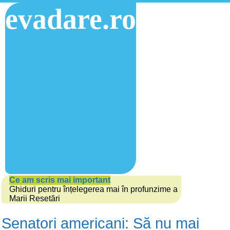
evadare.ro
Ce am scris mai important
Ghiduri pentru înțelegerea mai în profunzime a
Marii Resetări
Senatori americani: Să nu mai