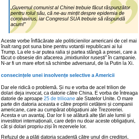
„Guvernul comunist al Chinei trebuie făcut răspunzător
pentru rolul său, că ne-au mințit despre epidemia de
coronavirus, iar Congresul SUA trebuie să răspundă
acum!”
Aceste vorbe înflăcărate ale politicienilor americani de cel mai
înalt rang pot suna bine pentru votanții republicani ai lui
Trump. La ele s-ar putea ralia și partea stângă a presei, care a
făcut o obsesie din afacerea „imixtiunilor rusești” în campanie.
N-ar fi un mare efort să schimbe adversarul, de la Putin la Xi.
consecințele unei insolvențe selective a Americii
Dar ele ridică o problemă. Și nu e vorba de acel trilion de
dolari deja invocat, ca datorie către China. E vorba de întreaga
datorie de aproape
25 de trilioane
ale Statelor Unite. O mare
parte din datoria aceasta e către propriii cetățeni și companii
americane, care au cumpărat obligațiuni ale Trezoreriei.
Acesta e un avantaj. Dar lor li se alătură alte țări ale lumii și
investitori internaționali, care dețin nu doar aceste obligațiuni,
cât și dolari propriu-ziși în rezervele lor.
Refuzul de a plăti datoria scadentă către unul din creditori,