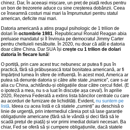
chinez. Dar, în aceeași mișcare, un preț de piață redus pentru
un bon de trezorerie aduce cu sine creșterea dobânzii. Ceea
ce înseamnă costuri mai mari la împrumuturi pentru statul
american, deficite mai mari.
Datoria americană a atins pragul psihologic de 1 trilion de
dolari în
octombrie 1981
. Republicanul Ronald Reagan abia
preluase mandatul și îl învinuia pe democratul Jimmy Carter
pentru cheltuieli nesăbuite. În 2020, nu doar că atât e datoria
doar către China. Dar SUA își
crește cu 1 trilion de dolari
datoria în fiecare lună
!
O portiță, prin care acest truc nebunesc ar putea fi pus în
practică, fără să prăbușească total bonitatea americană, ar fi
împărțind lumea în sfere de influență. În acest mod, America ar
putea să denunțe datoria și către alte state „inamice”, care s-ar
alia cu China, achitându-și obligațiile doar către cercul fidel. (E
o ipoteză a mea, nu s-a luat în discuție așa ceva!). În aprilie
2020, Rezerva Federală a extins lista băncilor centrale cu care
au acorduri de furnizare de lichidități. Evident,
nu suntem pe
listă
. Ideea cu acea listă e că statele „cuminți” au deschisă o
linie de urgență, prin intermediul căreia pot să lase garanție
obligațiunile americane (fără să le vândă și deci fără să le
scadă prețul de piață) și vor primi imediat dolarii necesari. Ba
chiar, Fed se oferă să și cumpere obligațiunile, dacă statele