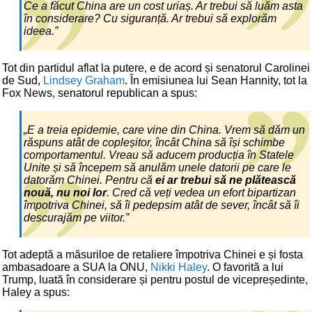
Ce a făcut China are un cost uriaș. Ar trebui să luăm asta
în considerare? Cu siguranță. Ar trebui să explorăm
ideea.”
Tot din partidul aflat la putere, e de acord și senatorul Carolinei
de Sud,
Lindsey Graham
. În emisiunea lui Sean Hannity, tot la
Fox News, senatorul republican a spus:
„E a treia epidemie, care vine din China. Vrem să dăm un
răspuns atât de copleșitor, încât China să își schimbe
comportamentul. Vreau să aducem producția în Statele
Unite și să începem să anulăm unele datorii pe care le
datorăm Chinei. Pentru că
ei ar trebui să ne plătească
nouă, nu noi lor
. Cred că veți vedea un efort bipartizan
împotriva Chinei, să îi pedepsim atât de sever, încât să îi
descurajăm pe viitor.”
Tot adeptă a măsuriloe de retaliere împotriva Chinei e și fosta
ambasadoare a SUA la ONU,
Nikki Haley
. O favorită a lui
Trump, luată în considerare și pentru postul de vicepreședinte,
Haley a spus: