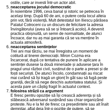
ostile, care ar investi într-un actor abil.
neacceptarea jocului democratic
În noiembrie 1996, ceva banal și istoric se petrecea în
același timp. După 60 de ani, o putere ceda locul alteia
prin vot, fără violență. Mult detestatul Ion Iliescu părăsea
Palatul Cotroceni cu un discurs de felicitare la adresa
învingătorului (avea să se și întoarcă acolo). A devenit
practica obișnuită, un semn de normalitate, de atunci
încoace, dar nu aș mai garanta că se va menține în
actuala atmosferă.
neacceptarea sentințelor
Trei ani mai târziu, se mai înregistra un moment de
cotitură al tinerei democrații. Miron Cozma era
încarcerat, după ce tentativa de punere în aplicare a
sentinței dusese la două mineriade și adusese țara în
pragul unui război civil, susținut de o parte a presei și de
foști securiști. De atunci încolo, condamnații au riscat
mai curând să își tragă un glonț în gât sau să fugă peste
graniță, decât să nege deschis autoritatea statului. Și
acesta pare un câștig fragil în actualul context.
folosirea străzii ca argument
E firesc pentru opoziție să își crească aderența și să
slăbească adversarul susținând sau chiar organizând
proteste. Nu e la fel de firesc ca președintele sau alt înalt
demnitar, aflat deja într-o poziție de putere, să se