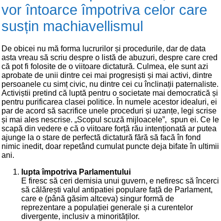
vor întoarce împotriva celor care
susțin machiavellismul
De obicei nu mă forma lucrurilor și procedurile, dar de data
asta vreau să scriu despre o listă de abuzuri, despre care cred
că pot fi folosite de o viitoare dictatură. Culmea, ele sunt azi
aprobate de unii dintre cei mai progresiști și mai activi, dintre
persoanele cu simț civic, nu dintre cei cu înclinații paternaliste.
Activiștii pretind că luptă pentru o societate mai democratică și
pentru purificarea clasei politice. În numele acestor idealuri, ei
par de acord să sacrifice unele proceduri și uzanțe, legi scrise
și mai ales nescrise. „Scopul scuză mijloacele”, spun ei. Ce le
scapă din vedere e că o viitoare forță rău intenționată ar putea
ajunge la o stare de perfectă dictatură fără să facă în fond
nimic inedit, doar repetând cumulat puncte deja bifate în ultimii
ani.
lupta împotriva Parlamentului
E firesc să ceri demisia unui guvern, e nefiresc să încerci
să călărești valul antipatiei populare față de Parlament,
care e (până găsim altceva) singur formă de
reprezentare a populației generale și a curentelor
divergente, inclusiv a minorităților.