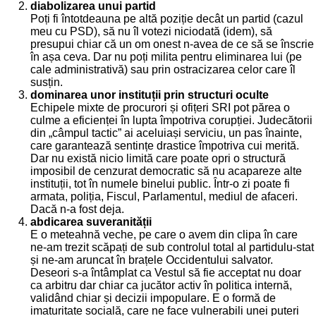
diabolizarea unui partid
Poți fi întotdeauna pe altă poziție decât un partid (cazul
meu cu PSD), să nu îl votezi niciodată (idem), să
presupui chiar că un om onest n-avea de ce să se înscrie
în așa ceva. Dar nu poți milita pentru eliminarea lui (pe
cale administrativă) sau prin ostracizarea celor care îl
susțin.
dominarea unor instituții prin structuri oculte
Echipele mixte de procurori și ofițeri SRI pot părea o
culme a eficienței în lupta împotriva corupției. Judecătorii
din „câmpul tactic” ai aceluiași serviciu, un pas înainte,
care garantează sentințe drastice împotriva cui merită.
Dar nu există nicio limită care poate opri o structură
imposibil de cenzurat democratic să nu acapareze alte
instituții, tot în numele binelui public. Într-o zi poate fi
armata, poliția, Fiscul, Parlamentul, mediul de afaceri.
Dacă n-a fost deja.
abdicarea suveranității
E o meteahnă veche, pe care o avem din clipa în care
ne-am trezit scăpați de sub controlul total al partidulu-stat
și ne-am aruncat în brațele Occidentului salvator.
Deseori s-a întâmplat ca Vestul să fie acceptat nu doar
ca arbitru dar chiar ca jucător activ în politica internă,
validând chiar și decizii impopulare. E o formă de
imaturitate socială, care ne face vulnerabili unei puteri