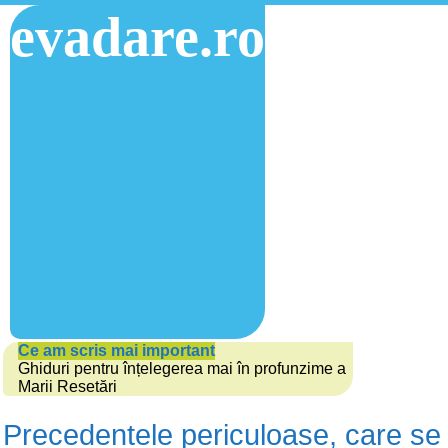
evadare.ro
Ce am scris mai important
Ghiduri pentru înțelegerea mai în profunzime a
Marii Resetări
Precedentele periculoase, care se