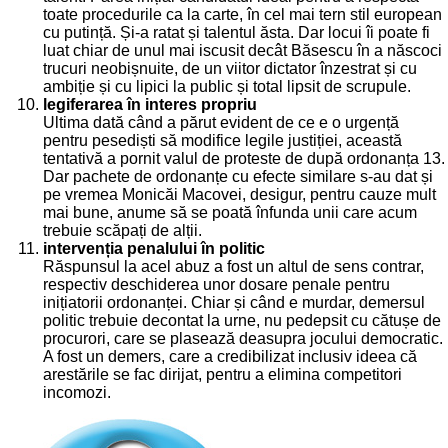
toate procedurile ca la carte, în cel mai tern stil european
cu putință. Și-a ratat și talentul ăsta. Dar locui îi poate fi
luat chiar de unul mai iscusit decât Băsescu în a născoci
trucuri neobișnuite, de un viitor dictator înzestrat și cu
ambiție și cu lipici la public și total lipsit de scrupule.
legiferarea în interes propriu
Ultima dată când a părut evident de ce e o urgență
pentru pesediști să modifice legile justiției, această
tentativă a pornit valul de proteste de după ordonanța 13.
Dar pachete de ordonanțe cu efecte similare s-au dat și
pe vremea Monicăi Macovei, desigur, pentru cauze mult
mai bune, anume să se poată înfunda unii care acum
trebuie scăpați de alții.
intervenția penalului în politic
Răspunsul la acel abuz a fost un altul de sens contrar,
respectiv deschiderea unor dosare penale pentru
inițiatorii ordonanței. Chiar și când e murdar, demersul
politic trebuie decontat la urne, nu pedepsit cu cătușe de
procurori, care se plasează deasupra jocului democratic.
A fost un demers, care a credibilizat inclusiv ideea că
arestările se fac dirijat, pentru a elimina competitori
incomozi.