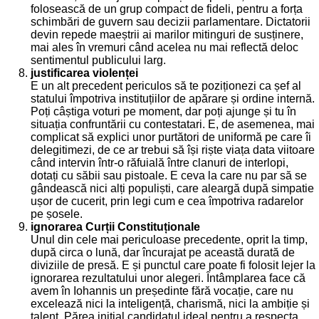
folosească de un grup compact de fideli, pentru a forța
schimbări de guvern sau decizii parlamentare. Dictatorii
devin repede maeștrii ai marilor mitinguri de susținere,
mai ales în vremuri când acelea nu mai reflectă deloc
sentimentul publicului larg.
justificarea violenței
E un alt precedent periculos să te poziționezi ca șef al
statului împotriva instituțiilor de apărare și ordine internă.
Poți câștiga voturi pe moment, dar poți ajunge și tu în
situația confruntării cu contestatari. E, de asemenea, mai
complicat să explici unor purtători de uniformă pe care îi
delegitimezi, de ce ar trebui să își riște viața data viitoare
când intervin într-o răfuială între clanuri de interlopi,
dotați cu săbii sau pistoale. E ceva la care nu par să se
gândească nici alți populiști, care aleargă după simpatie
ușor de cucerit, prin legi cum e cea împotriva radarelor
pe șosele.
ignorarea Curții Constituționale
Unul din cele mai periculoase precedente, oprit la timp,
după circa o lună, dar încurajat pe această durată de
diviziile de presă. E și punctul care poate fi folosit lejer la
ignorarea rezultatului unor alegeri. Întâmplarea face că
avem în Iohannis un președinte fără vocație, care nu
excelează nici la inteligență, charismă, nici la ambiție și
talent. Părea inițial candidatul ideal pentru a respecta