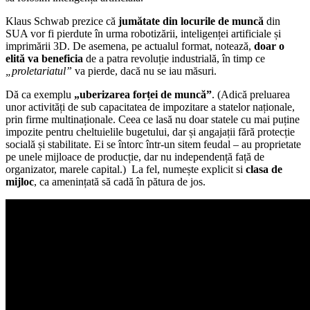
Klaus Schwab prezice că
jumătate din locurile de muncă
din
SUA vor fi pierdute în urma robotizării, inteligenței artificiale și
imprimării 3D. De asemena, pe actualul format, notează,
doar o
elită va beneficia
de a patra revoluție industrială, în timp ce
„proletariatul”
va pierde, dacă nu se iau măsuri.
Dă ca exemplu
„uberizarea forței de muncă”
. (Adică preluarea
unor activități de sub capacitatea de impozitare a statelor naționale,
prin firme multinaționale. Ceea ce lasă nu doar statele cu mai puține
impozite pentru cheltuielile bugetului, dar și angajații fără protecție
socială și stabilitate. Ei se întorc într-un sitem feudal – au proprietate
pe unele mijloace de producție, dar nu independență față de
organizator, marele capital.) La fel, numește explicit si
clasa de
mijloc
, ca amenințată să cadă în pătura de jos.