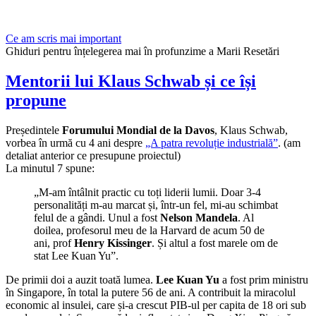
Ce am scris mai important
Ghiduri pentru înțelegerea mai în profunzime a Marii Resetări
Mentorii lui Klaus Schwab și ce își
propune
Președintele
Forumului Mondial de la Davos
, Klaus Schwab,
vorbea în urmă cu 4 ani despre
„A patra revoluție industrială”
. (am
detaliat anterior ce presupune proiectul)
La minutul 7 spune:
„M-am întâlnit practic cu toți liderii lumii. Doar 3-4
personalități m-au marcat și, într-un fel, mi-au schimbat
felul de a gândi. Unul a fost
Nelson Mandela
. Al
doilea, profesorul meu de la Harvard de acum 50 de
ani, prof
Henry Kissinger
. Și altul a fost marele om de
stat Lee Kuan Yu”.
De primii doi a auzit toată lumea.
Lee Kuan Yu
a fost prim ministru
în Singapore, în total la putere 56 de ani. A contribuit la miracolul
economic al insulei, care și-a crescut PIB-ul per capita de 18 ori sub