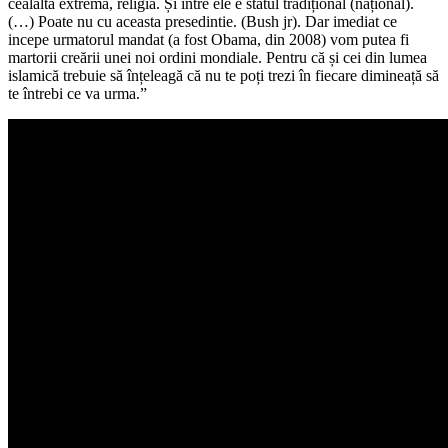
cealaltă extremă, religia. Și între ele e statul tradițional (național).
(…) Poate nu cu aceasta presedintie. (Bush jr). Dar imediat ce
incepe urmatorul mandat (a fost Obama, din 2008) vom putea fi
martorii creării unei noi ordini mondiale. Pentru că și cei din lumea
islamică trebuie să înțeleagă că nu te poți trezi în fiecare dimineață să
te întrebi ce va urma.”