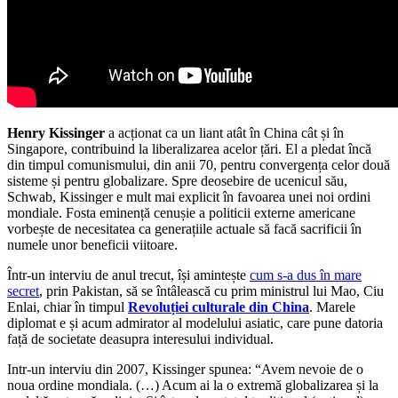
Henry Kissinger
a acționat ca un liant atât în China cât și în
Singapore, contribuind la liberalizarea acelor țări. El a pledat încă
din timpul comunismului, din anii 70, pentru convergența celor două
sisteme și pentru globalizare. Spre deosebire de ucenicul său,
Schwab, Kissinger e mult mai explicit în favoarea unei noi ordini
mondiale. Fosta eminență cenușie a politicii externe americane
vorbește de necesitatea ca generațiile actuale să facă sacrificii în
numele unor beneficii viitoare.
Într-un interviu de anul trecut, își amintește
cum s-a dus în mare
secret
, prin Pakistan, să se întâlească cu prim ministrul lui Mao, Ciu
Enlai, chiar în timpul
Revoluției culturale din China
. Marele
diplomat e și acum admirator al modelului asiatic, care pune datoria
față de societate deasupra interesului individual.
Intr-un interviu din 2007, Kissinger spunea: “Avem nevoie de o
noua ordine mondiala. (…) Acum ai la o extremă globalizarea și la