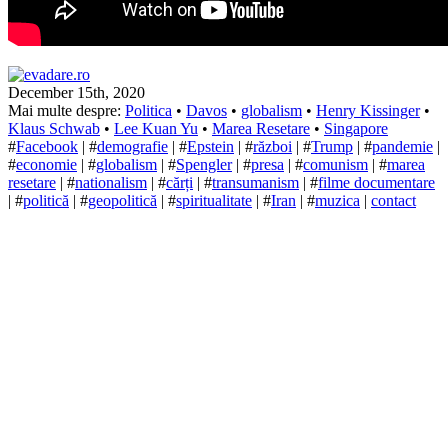
December 15th, 2020
Mai multe despre:
Politica
•
Davos
•
globalism
•
Henry Kissinger
•
Klaus Schwab
•
Lee Kuan Yu
•
Marea Resetare
•
Singapore
#
Facebook
| #
demografie
| #
Epstein
| #
război
| #
Trump
| #
pandemie
|
#
economie
| #
globalism
| #
Spengler
| #
presa
| #
comunism
| #
marea
resetare
| #
nationalism
| #
cărți
| #
transumanism
| #
filme documentare
| #
politică
| #
geopolitică
| #
spiritualitate
| #
Iran
| #
muzica
|
contact