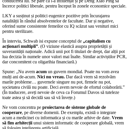
conducerea lui. Se pare că l-a influențat și pe Deng Xiao Ping să
încerce politici liberale, pentru început în zonele economice speciale.
LKY a susținut și politici eugenice pozitive prin încurajarea
natalității în rândul absolventelor de facultate. Dar și negative,
oferind sume consistente femeilor cu IQ scăzut sau venituri mici
pentru sterilizare.
În interviu, Schwab isi expune conceptul de
„capitalism cu
acționari multipli”
. (O viziune elastică asupra proprietății și
suveranității naționale. Adică unii pot fi titulari de drept, dar alții pot
lua decizia în numele unor valori mai înalte. Similar activiștilor PCR,
dar concomitent cu oligarihia financiară.)
Spune: „Nu avem
acum
un guvern mondial. Poate nu vom avea
mulți ani de-acum.
Nici nu vreau.
Dar dacă vrem să rezolvăm
marile probleme… guvernele singure nu pot, firmele nu pot,
societatea civilă nu poate. Deci avem nevoie de efortul colaborării.”
(În traducere, aveți nevoie de ceva ca Forumul Davos să tuteleze
toate astea și să decidă sau să vă învețe.)
Ne vom concentra pe
proiectarea de sisteme globale de
cooperare
, pe diverse domenii. De exemplu, există o integrare
acum a medicinei cu informatica și cu marile arhive de date.
Vrem
să fim arhitecții
unui sistem informatic de cooperare globală, vrem
să folosim inteligența artificială.