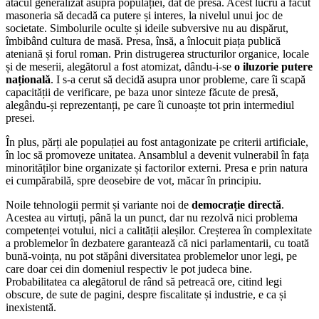
atacul generalizat asupra populației, dat de presă. Acest lucru a făcut
masoneria să decadă ca putere și interes, la nivelul unui joc de
societate. Simbolurile oculte și ideile subversive nu au dispărut,
îmbibând cultura de masă. Presa, însă, a înlocuit piața publică
ateniană și forul roman. Prin distrugerea structurilor organice, locale
și de meserii, alegătorul a fost atomizat, dându-i-se
o iluzorie putere
națională
. I s-a cerut să decidă asupra unor probleme, care îi scapă
capacității de verificare, pe baza unor sinteze făcute de presă,
alegându-și reprezentanți, pe care îi cunoaște tot prin intermediul
presei.
În plus, părți ale populației au fost antagonizate pe criterii artificiale,
în loc să promoveze unitatea. Ansamblul a devenit vulnerabil în fața
minorităților bine organizate și factorilor externi. Presa e prin natura
ei cumpărabilă, spre deosebire de vot, măcar în principiu.
Noile tehnologii permit și variante noi de
democrație directă
.
Acestea au virtuți, până la un punct, dar nu rezolvă nici problema
competenței votului, nici a calității aleșilor. Creșterea în complexitate
a problemelor în dezbatere garantează că nici parlamentarii, cu toată
bună-voința, nu pot stăpâni diversitatea problemelor unor legi, pe
care doar cei din domeniul respectiv le pot judeca bine.
Probabilitatea ca alegătorul de rând să petreacă ore, citind legi
obscure, de sute de pagini, despre fiscalitate și industrie, e ca și
inexistentă.