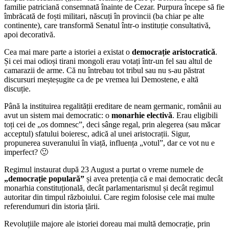
familie patriciană consemnată înainte de Cezar. Purpura începe să fie
îmbrăcată de foști militari, născuți în provincii (ba chiar pe alte
continente), care transformă Senatul într-o instituție consultativă,
apoi decorativă.
Cea mai mare parte a istoriei a existat o
democrație aristocratică
.
Și cei mai odioși tirani mongoli erau votați într-un fel sau altul de
camarazii de arme. Că nu întrebau tot tribul sau nu s-au păstrat
discursuri meșteșugite ca de pe vremea lui Demostene, e altă
discuție.
Până la instituirea regalității ereditare de neam germanic, românii au
avut un sistem mai democratic: o
monarhie electivă
. Erau eligibili
toți cei de „os domnesc”, deci sânge regal, prin alegerea (sau măcar
acceptul) sfatului boieresc, adică al unei aristocrații. Sigur,
propunerea suveranului în viață, influența „votul”, dar ce vot nu e
imperfect? 🙂
Regimul instaurat după 23 August a purtat o vreme numele de
„democrație populară”
și avea pretenția că e mai democratic decât
monarhia constituțională, decât parlamentarismul și decât regimul
autoritar din timpul războiului. Care regim folosise cele mai multe
referendumuri din istoria țării.
Revoluțiile majore ale istoriei doreau mai multă democrație, prin