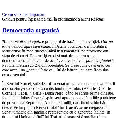
Ce am scris mai important
Ghiduri pentru înțelegerea mai în profunzime a Marii Resetări
Democrația organică
Toți oamenii sunt egali
, e principiul de bază al democrației.
Dar nu
toate democrațiile sunt egale
. În Atena vota doar o minoritate a
locuitorilor, în mod direct și
fără intermediari
, pe probleme din
viața de zi cu zi. Pentru alți greci și mai ales pentru romani,
democrația era un cuvânt de ocară, echivalent cu
„puterea gloatei”
.
Patricienii erau sub 2% din populație. Se presupune că ei erau cei
care aveau un
„pater”
între cei 100 de bătrâni, cu care Romulus
crease senatul.
În Senatul Romei, sute de ani au votat în realitate doar câteva familii,
a căror stingere a coincis cu declinul imperiului. (Aemilia, Claudia,
Cornelia, Fabia, Valeria.) După Nero, când se stinge prima dinastie,
fondată de Iulius Cezar, dispăruseră aproape toate familiile patriciene
de pe vremea Republicii. Apar alte familii, dar ritmul schimbării
crește. Pe timpul lui Nerva („tatăl” lui Traian), se mai regăseau în
Senat jumătate din familiile reprezentate cu o generație înainte. În
timpul lui Hadrian („fiul” lui Traian), dispare și Cornelia, ultima