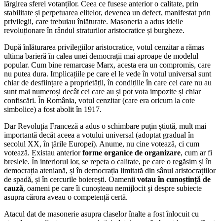
lărgirea sferei votanților. Ceea ce fusese anterior o calitate, prin
stabilitate și perpetuarea elitelor, devenea un defect, manifestat prin
privilegii, care trebuiau înlăturate. Masoneria a adus ideile
revoluționare în rândul straturilor aristocratice și burgheze.
După înlăturarea privilegiilor aristocratice, votul cenzitar a rămas
ultima barieră în calea unei democrații mai aproape de modelul
popular. Cum bine remarcase Marx, acesta era un compromis, care
nu putea dura. Implicațiile pe care el le vede în votul universal sunt
chiar de desființare a proprietății, în condițiile în care cei care nu au
sunt mai numeroși decât cei care au și pot vota impozite și chiar
confiscări. În România, votul cenzitar (care era oricum la cote
simbolice) a fost abolit în 1917.
Dar Revoluția Franceză a adus o schimbare puțin știută, mult mai
importantă decât aceea a votului universal (adoptat gradual în
secolul XX, în țările Europei). Anume, nu cine votează, ci cum
votează. Existau anterior
forme organice de organizare
, cum ar fi
breslele. În interiorul lor, se repeta o calitate, pe care o regăsim și în
democrația ateniană, și în democrația limitată din sânul aristocrațiilor
de spadă, și în cercurile boierești. Oamenii
votau în cunoștință de
cauză
, oameni pe care îi cunoșteau nemijlocit și despre subiecte
asupra cărora aveau o competență certă.
Atacul dat de masonerie asupra claselor înalte a fost înlocuit cu