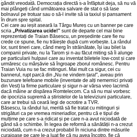
gândit vreodată. Democrația directă s-a înfăptuit deja, să nu vă
mai plângeți când următoarea salvare de stat o să lase
bolnavul pe trotuar sau o să-l invite să ia taxiul și pansament
în drum spre spital.
Cei care au ieșit aseară la Târgu Mureș cu un banner pe care
scria
„Privatizarea ucide!”
sunt de departe cel mai bine
reprezentați de Traian Băsescu, un președinte care fie nu
crede ce spune, fie nu trăiește după cum vorbește. La rândul
lor, sunt tineri care, când merg în străinătate, își iau bilet la
companii private, nu la Tarom și n-au făcut miting să îi alunge
pe particularii hulpavi care au inventat biletele low-cost și care
urmăresc cu mârșăvie să îngroape zborul românesc. Pentru
Traian Vuia nu se fac mitinguri. Mai mult ca sigur, cei cu
bannerul, rupt parcă din „Nu ne vindem țara!”, aveau prin
buzunare telefoane mobile (inventate de alți nemernici privați
din Vest) la firme particulare și sigur n-ar vărsa vreo lacrimă
dacă mâine ar dispărea Romtelecom. Ca să nu mai vorbesc
de ipocrizia supremă a știristelor de la televiziuni particulare,
care ar trebui să ceară legi de ocrotire a TVR.
Băsescu, la rândul lui, merită să fie tratat cu mitinguri și
strigături ca pe vremea mineriadlor, pentru că e tipul de
mulțime pe care s-a ridicat și pe care n-a avut niciodată de
gând să o schimbe. În legea de reformă a sănătății n-a crezut
niciodată, cum n-a crezut probabil în niciuna dintre măsurile
curajoase pe care le-a luat fie că nu avea încotro, fie că