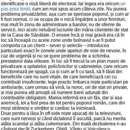
identificase o nișă liberă de electorat. Iar legea era oricum
un
pas prea timid
, cum am mai spus acum câteva zile. Nu punea
problema privatizărilor, așa cum se speriase poporul, și cum ar
fi fost normal, ci se ocupa de o mică împărțire a unor firimituri,
mai mult în zona de administrare a banilor, nu de oferire de
servicii, nici acolo neluând lucrurile din mâna clientelei de stat
de la Casa de Sănătate. O eroare încă și mai gravă era că în
loc să înceapă cu acele zone unde bolnavul s-ar fi putut
comporta ca un client – sever și selectiv – introducea
particularii exact în zonele unde apelezi de voie de nevoie, în
caz de urgență și nu se pune problema de a schimba
prestatorul data viitoare. În loc să fi trecut la un plan masiv de
privatizare a spitalelor, policlinicilor și cabinetelor, care oricum
funcționează pe șpagă, ca și cum ar fi cu taxă, să fi tăiat din
beneficiile care nu sunt vitale, de care beneficiază cei cu
contribuții insuficiente, lege practic îmbarca niște particulari pe
ambulanțe, care urmau să vină, la noroc, ori de stat ori private,
și mai punea alți privață să numere banii adunați din
contribuțiile obligatorii. Marea reformă era un făs, dar și așa
anemică, tot a fost prea de tot pentru poporul român, care din
moși strămoși e simțitor și cardiac la inimioară.
Doar pentru a lăsa în off-side niște apucați de la televiziuni,
care sunt nervoși și când dictatorul îi ascultă, parcă nu merita
atâta scandal și atâta cutremurare. Din toată dezbaterea n-au
câștigat decât Zuckerberg, Ghiță, Vântu și Voiculescu.