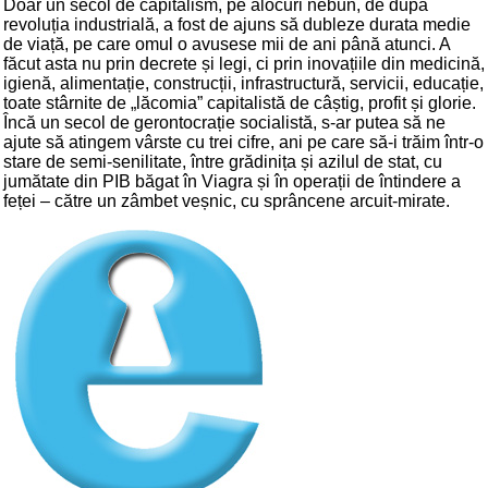
Doar un secol de capitalism, pe alocuri nebun, de după
revoluția industrială, a fost de ajuns să dubleze durata medie
de viață, pe care omul o avusese mii de ani până atunci. A
făcut asta nu prin decrete și legi, ci prin inovațiile din medicină,
igienă, alimentație, construcții, infrastructură, servicii, educație,
toate stârnite de „lăcomia” capitalistă de câștig, profit și glorie.
Încă un secol de gerontocrație socialistă, s-ar putea să ne
ajute să atingem vârste cu trei cifre, ani pe care să-i trăim într-o
stare de semi-senilitate, între grădinița și azilul de stat, cu
jumătate din PIB băgat în Viagra și în operații de întindere a
feței – către un zâmbet veșnic, cu sprâncene arcuit-mirate.