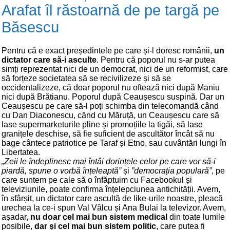
Arafat îl răstoarnă de pe targă pe
Băsescu
Pentru că e exact președintele pe care și-l doresc românii,
un
dictator care să-i asculte
. Pentru că poporul nu s-ar putea
simți reprezentat nici de un democrat, nici de un reformist, care
să forțeze societatea să se recivilizeze și să se
occidentalizeze, că doar poporul nu oftează nici după Maniu
nici după Brătianu. Poporul după Ceaușescu suspină. Dar un
Ceaușescu pe care să-l poți schimba din telecomandă când
cu Dan Diaconescu, cănd cu Măruță, un Ceaușescu care să
lase supermarketurile pline și promoțiile la tigăi, să lase
granițele deschise, să fie suficient de ascultător încât să nu
bage cântece patriotice pe Taraf și Etno, sau cuvântări lungi în
Libertatea.
„Zeii le îndeplinesc mai întâi dorințele celor pe care vor să-i
piardă, spune o vorbă înțeleaptă”
și
”democrația populară”
, pe
care suntem pe cale să o înfăptuim cu Facebookul și
televiziunile, poate confirma înțelepciunea antichității. Avem,
în sfârșit, un dictator care ascultă de like-urile noastre, pleacă
urechea la ce-i spun Val Vâlcu și Ana Bulai la televizor. Avem,
așadar,
nu doar cel mai bun sistem medical
din toate lumile
posibile,
dar și cel mai bun sistem politic
, care putea fi