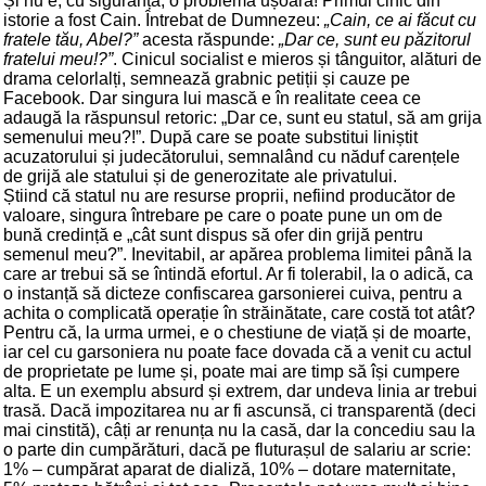
Și nu e, cu siguranță, o problemă ușoară! Primul cinic din
istorie a fost Cain. Întrebat de Dumnezeu:
„Cain, ce ai făcut cu
fratele tău, Abel?”
acesta răspunde:
„Dar ce, sunt eu păzitorul
fratelui meu!?”
. Cinicul socialist e mieros și tânguitor, alături de
drama celorlalți, semnează grabnic petiții și cauze pe
Facebook. Dar singura lui mască e în realitate ceea ce
adaugă la răspunsul retoric: „Dar ce, sunt eu statul, să am grija
semenului meu?!”. După care se poate substitui liniștit
acuzatorului și judecătorului, semnalând cu năduf carențele
de grijă ale statului și de generozitate ale privatului.
Știind că statul nu are resurse proprii, nefiind producător de
valoare, singura întrebare pe care o poate pune un om de
bună credință e „cât sunt dispus să ofer din grijă pentru
semenul meu?”. Inevitabil, ar apărea problema limitei până la
care ar trebui să se întindă efortul. Ar fi tolerabil, la o adică, ca
o instanță să dicteze confiscarea garsonierei cuiva, pentru a
achita o complicată operație în străinătate, care costă tot atât?
Pentru că, la urma urmei, e o chestiune de viață și de moarte,
iar cel cu garsoniera nu poate face dovada că a venit cu actul
de proprietate pe lume și, poate mai are timp să își cumpere
alta. E un exemplu absurd și extrem, dar undeva linia ar trebui
trasă. Dacă impozitarea nu ar fi ascunsă, ci transparentă (deci
mai cinstită), câți ar renunța nu la casă, dar la concediu sau la
o parte din cumpărături, dacă pe fluturașul de salariu ar scrie:
1% – cumpărat aparat de dializă, 10% – dotare maternitate,