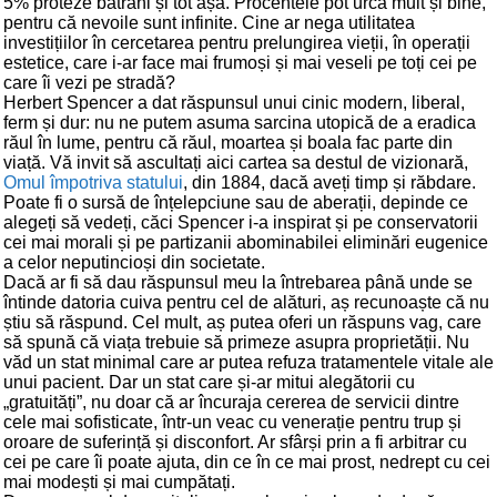
5% proteze bătrâni și tot așa. Procentele pot urca mult și bine,
pentru că nevoile sunt infinite. Cine ar nega utilitatea
investițiilor în cercetarea pentru prelungirea vieții, în operații
estetice, care i-ar face mai frumoși și mai veseli pe toți cei pe
care îi vezi pe stradă?
Herbert Spencer a dat răspunsul unui cinic modern, liberal,
ferm și dur: nu ne putem asuma sarcina utopică de a eradica
răul în lume, pentru că răul, moartea și boala fac parte din
viață. Vă invit să ascultați aici cartea sa destul de vizionară,
Omul împotriva statului
, din 1884, dacă aveți timp și răbdare.
Poate fi o sursă de înțelepciune sau de aberații, depinde ce
alegeți să vedeți, căci Spencer i-a inspirat și pe conservatorii
cei mai morali și pe partizanii abominabilei eliminări eugenice
a celor neputincioși din societate.
Dacă ar fi să dau răspunsul meu la întrebarea până unde se
întinde datoria cuiva pentru cel de alături, aș recunoaște că nu
știu să răspund. Cel mult, aș putea oferi un răspuns vag, care
să spună că viața trebuie să primeze asupra proprietății. Nu
văd un stat minimal care ar putea refuza tratamentele vitale ale
unui pacient. Dar un stat care și-ar mitui alegătorii cu
„gratuități”, nu doar că ar încuraja cererea de servicii dintre
cele mai sofisticate, într-un veac cu venerație pentru trup și
oroare de suferință și disconfort. Ar sfârși prin a fi arbitrar cu
cei pe care îi poate ajuta, din ce în ce mai prost, nedrept cu cei
mai modești și mai cumpătați.