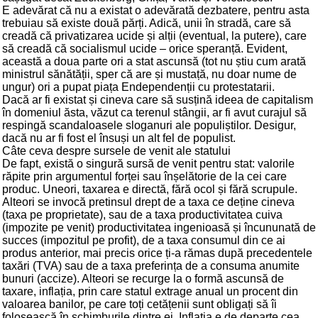
E adevărat că nu a existat o adevărată dezbatere, pentru asta
trebuiau să existe două părți. Adică, unii în stradă, care să
creadă că privatizarea ucide și alții (eventual, la putere), care
să creadă că socialismul ucide – orice speranță. Evident,
această a doua parte ori a stat ascunsă (tot nu știu cum arată
ministrul sănătății, sper că are și mustață, nu doar nume de
ungur) ori a pupat piața Endependenții cu protestatarii.
Dacă ar fi existat și cineva care să susțină ideea de capitalism
în domeniul ăsta, văzut ca terenul stângii, ar fi avut curajul să
respingă scandaloasele sloganuri ale populiștilor. Desigur,
dacă nu ar fi fost el însuși un alt fel de populist.
Câte ceva despre sursele de venit ale statului
De fapt, există o singură sursă de venit pentru stat: valorile
răpite prin argumentul forței sau înșelătorie de la cei care
produc. Uneori, taxarea e directă, fără ocol și fără scrupule.
Alteori se invocă pretinsul drept de a taxa ce deține cineva
(taxa pe proprietate), sau de a taxa productivitatea cuiva
(impozite pe venit) productivitatea ingenioasă și încununată de
succes (impozitul pe profit), de a taxa consumul din ce ai
produs anterior, mai precis orice ți-a rămas după precedentele
taxări (TVA) sau de a taxa preferința de a consuma anumite
bunuri (accize). Alteori se recurge la o formă ascunsă de
taxare, inflația, prin care statul extrage anual un procent din
valoarea banilor, pe care toți cetățenii sunt obligați să îi
folosească în schimburile dintre ei. Inflația e de departe cea