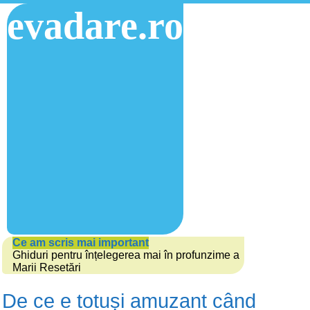
evadare.ro
Ce am scris mai important
Ghiduri pentru înțelegerea mai în profunzime a
Marii Resetări
De ce e totuși amuzant când