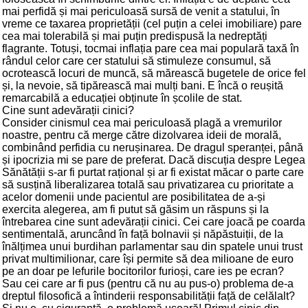
mai perfidă și mai periculoasă sursă de venit a statului, în
vreme ce taxarea proprietății (cel puțin a celei imobiliare) pare
cea mai tolerabilă și mai puțin predispusă la nedreptăți
flagrante. Totuși, tocmai inflația pare cea mai populară taxă în
rândul celor care cer statului să stimuleze consumul, să
ocrotească locuri de muncă, să mărească bugetele de orice fel
și, la nevoie, să tipărească mai mulți bani. E încă o reușită
remarcabilă a educației obținute în școlile de stat.
Cine sunt adevărații cinici?
Consider cinismul cea mai periculoasă plagă a vremurilor
noastre, pentru că merge către dizolvarea ideii de morală,
combinând perfidia cu nerușinarea. De dragul speranței, până
și ipocrizia mi se pare de preferat. Dacă discuția despre Legea
Sănătății s-ar fi purtat rațional și ar fi existat măcar o parte care
să susțină liberalizarea totală sau privatizarea cu prioritate a
acelor domenii unde pacientul are posibilitatea de a-și
exercita alegerea, am fi putut să găsim un răspuns și la
întrebarea cine sunt adevărații cinici. Cei care joacă pe coarda
sentimentală, aruncând în față bolnavii și năpăstuiții, de la
înălțimea unui burdihan parlamentar sau din spatele unui trust
privat multimilionar, care își permite să dea milioane de euro
pe an doar pe lefurile bocitorilor furioși, care ies pe ecran?
Sau cei care ar fi pus (pentru că nu au pus-o) problema de-a
dreptul filosofică a întinderii responsabilității față de celălalt?