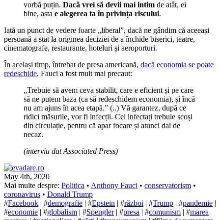
vorbă puțin.
Dacă vrei să devii mai intim
de atât, ei
bine, asta
e alegerea ta în privința riscului
.
Iată un punct de vedere foarte „liberal”, dacă ne gândim că aceeași
persoană a stat la originea deciziei de a închide biserici, teatre,
cinematografe, restaurante, hoteluri și aeroporturi.
În același timp, întrebat de presa americană,
dacă economia se poate
redeschide
, Fauci a fost mult mai precaut:
„Trebuie să avem ceva stabilit, care e eficient și pe care
să ne putem baza (ca să redeschidem economia), și încă
nu am ajuns în acea etapă.” (..) Vă garantez, după ce
ridici măsurile, vor fi infecții. Cei infectați trebuie scoși
din circulație, pentru că apar focare și atunci dai de
necaz.
(interviu dat Associated Press)
May 4th, 2020
Mai multe despre:
Politica
•
Anthony Fauci
•
conservatorism
•
coronavirus
•
Donald Trump
#
Facebook
| #
demografie
| #
Epstein
| #
război
| #
Trump
| #
pandemie
|
#
economie
| #
globalism
| #
Spengler
| #
presa
| #
comunism
| #
marea