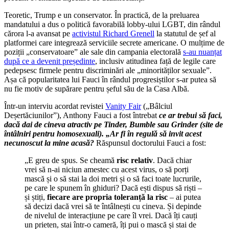
Teoretic, Trump e un conservator. În practică, de la preluarea
mandatului a dus o politică favorabilă lobby-ului LGBT, din rândul
cărora l-a avansat pe
activistul Richard Grenell
la statutul de șef al
platformei care integrează serviciile secrete americane. O mulțime de
poziții „conservatoare” ale sale din campania electorală
s-au nuanțat
după ce a devenit președinte
, inclusiv atitudinea față de legile care
pedepsesc firmele pentru discriminări ale „minorităților sexuale”.
Așa că popularitatea lui Fauci în rândul progresiștilor s-ar putea să
nu fie motiv de supărare pentru șeful său de la Casa Albă.
Într-un interviu acordat revistei
Vanity Fair
(„Bâlciul
Deșertăciunilor”), Anthony Fauci a fost întrebat
ce ar trebui să faci,
dacă dai de cineva atractiv pe Tinder, Bumble sau Grinder (site de
întâlniri pentru homosexuali). „Ar fi în regulă să invit acest
necunoscut la mine acasă?
Răspunsul doctorului Fauci a fost:
„E greu de spus. Se cheamă
risc relativ
. Dacă chiar
vrei să n-ai niciun amestec cu acest virus, o să porți
mască și o să stai la doi metri și o să faci toate lucrurile,
pe care le spunem în ghiduri? Dacă ești dispus să riști –
și știți,
fiecare are propria toleranță la risc
– ai putea
să decizi dacă vrei să te întâlnești cu cineva. Și depinde
de nivelul de interacțiune pe care îl vrei. Dacă îți cauți
un prieten, stai într-o cameră, îți pui o mască și stai de