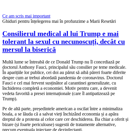
Ce am scris mai important
Ghiduri pentru înțelegerea mai în profunzime a Marii Resetări
Consilierul medical al lui Trump e mai
tolerant la sexul cu necunoscuți, decât cu
mersul la biserică
Multă lume se întreabă de ce Donald Trump nu îl concediază pe
doctorul Anthony Fauci, principalul său consilier pe teme medicale.
În aparițiile lor publice, cei doi au părut să aibă păreri foarte diferite
despre cum ar trebui abordată pandemia de coronavirus. Doctorul
Fauci e cel mai fervent susținător al carantinei generalizate, cu
închiderea completă a economiei. Motiv pentru care, a devenit
vedeta favorită a presei internaționale (care îl antipatizează pe
Trump).
Pe de altă parte, președintele american a oscilat între a minimaliza
boala, a se lăuda că a salvat vieți închizând economia și a apăra
dreptul de a protesta al celor care cer deschiderea. Ba chiar a oferit și
bizare (și foarte periculoase) sugestii de tratamente alternative,
precum eventuala injectare de dezinfectanți.