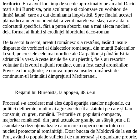
teritoriu
. Ea a avut loc timp de secole aproximativ pe arealul Daciei
mari a lui Burebista, prin aculturație și colonzare cu vorbitori de
limbă latină, care au dat dominanta lingvistică. Spre finalul acestei
plămădiri a unei noi identități a venit marele val slav, care a dat o
coloratură specifică, fără a putea absorbi sau a mai afecta nucleul
deja format al limbii și credinței hibridului daco-roman.
De la secol la secol, arealul românesc s-a restrâns, lăsând insule
disparate de vorbitori ai dialectelor românești, din munții Balcanilor
la sud, pe crestele cele mai nordice ale Carpaților și până în Istria
adriatică la vest. Aceste insule fie s-au pierdut, fie s-au resorbit
voluntar în izvorul națiunii române, cum a fost cazul aromânilor.
Povestea lor oglindește cumva ruperea insulei românești de
continuum-ul latinității dimprejurul Mediteranei.
Regatul lui Burebista, la apogeu, 48 i.e.n
Procesul s-a accelerat mai ales după apariția statelor naționale, cu
politici deliberate, mult mai agresive decât a statului pe care și l-au
construit, cu greu, românii. Teritoriile cu populații compacte,
majoritar românești, din jurul actualelor granițe au sfârșit prin a fi
asimilate și deznaționalizate ca urmare a ruperii contactului cu
nucleul protector al românității. Doar bucata de Moldovă de la est de
Prut, având o populație suficient de numeroasă și organizare proprie,