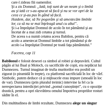
care-l zideau fiii oamenilor.
Şi a zis Domnul:
„Iată, toţi sunt de un neam şi o limbă
au şi iată ce s-au apucat să facă şi nu se vor opri de la
ceea ce şi-au pus în gând să facă.
Haidem, dar, să Ne pogorâm şi să amestecăm limbile
lor, ca să nu se mai înţeleagă unul cu altul”
.
Şi i-a împrăştiat Domnul de acolo în tot pământul şi au
încetat de a mai zidi cetatea şi turnul.
De aceea s-a numit cetatea aceea Babilon, pentru că
acolo a amestecat Domnul limbile a tot pământul şi de
acolo i-a împrăştiat Domnul pe toată faţa pământului.”
Facerea, cap 11
Babilonul
e folosit deseori ca simbol al robiei și depravării. Cultul
păgân al lui Baal și Moloch, cu sacrificiile de copii, era neplăcut lui
Dumnezeu. Turnul imaginat de trufia muritorilor era posibil un
zigurat (o piramidă în trepte), cu platformă sacrificială în loc de vârf.
Simbolic, putem deduce că și mijloacele erau impure (smoală în loc
de var). Dumnezeu (prin pluralul treimic) intervine la fel ca la
nerespectarea interdicției privind „pomul cunoștinței”, cu o opoziție
drastică, pentru a opri răzvrătirea omului împotriva propriilor rosturi
sădite în el.
Din multitudinea de limbi rezultate, Dumnezeu
alege un singur