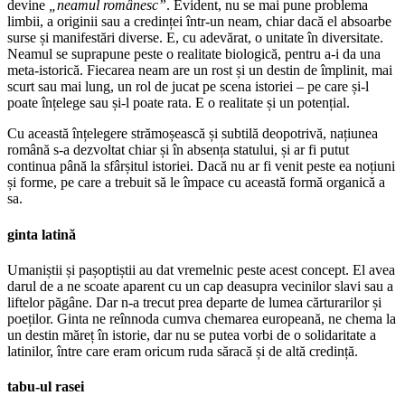
devine
„neamul românesc”
. Evident, nu se mai pune problema
limbii, a originii sau a credinței într-un neam, chiar dacă el absoarbe
surse și manifestări diverse. E, cu adevărat, o unitate în diversitate.
Neamul se suprapune peste o realitate biologică, pentru a-i da una
meta-istorică. Fiecarea neam are un rost și un destin de împlinit, mai
scurt sau mai lung, un rol de jucat pe scena istoriei – pe care și-l
poate înțelege sau și-l poate rata. E o realitate și un potențial.
Cu această înțelegere strămoșească și subtilă deopotrivă, națiunea
română s-a dezvoltat chiar și în absența statului, și ar fi putut
continua până la sfârșitul istoriei. Dacă nu ar fi venit peste ea noțiuni
și forme, pe care a trebuit să le împace cu această formă organică a
sa.
ginta latină
Umaniștii și pașoptiștii au dat vremelnic peste acest concept. El avea
darul de a ne scoate aparent cu un cap deasupra vecinilor slavi sau a
liftelor păgâne. Dar n-a trecut prea departe de lumea cărturarilor și
poeților. Ginta ne reînnoda cumva chemarea europeană, ne chema la
un destin măreț în istorie, dar nu se putea vorbi de o solidaritate a
latinilor, între care eram oricum ruda săracă și de altă credință.
tabu-ul rasei