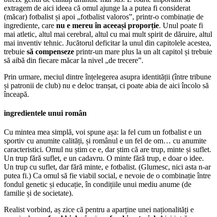
extragem de aici ideea că omul ajunge la a putea fi considerat
(măcar) fotbalist și apoi „fotbalist valoros”, printr-o combinație de
ingrediente, care
nu e mereu în aceeași proporție
. Unul poate fi
mai atletic, altul mai cerebral, altul cu mai mult spirit de dăruire, altul
mai inventiv tehnic. Jucătorul deficitar la unul din capitolele acestea,
trebuie
să compenseze
printr-un mare plus la un alt capitol și trebuie
să aibă din fiecare măcar la nivel „de trecere”.
Prin urmare, meciul dintre înțelegerea asupra identității (între tribune
și patronii de club) nu e deloc tranșat, ci poate abia de aici încolo să
înceapă.
ingredientele unui român
Cu mintea mea simplă, voi spune așa: la fel cum un fotbalist e un
sportiv cu anumite calități, și românul e un fel de om… cu anumite
caracteristici. Omul nu știm ce e, dar știm că are trup, minte și suflet.
Un trup fără suflet, e un cadavru. O minte fără trup, e doar o idee.
Un trup cu suflet, dar fără minte, e fotbalist. (Glumesc, nici asta n-ar
putea fi.) Ca omul să fie viabil social, e nevoie de o combinație între
fondul genetic și educație, în condițiile unui mediu anume (de
familie și de societate).
Realist vorbind, aș zice că pentru a aparține unei naționalități e