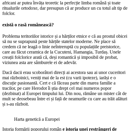
africani ar putea învăța teoretic la perfecție limba română și toate
ritualurile ortodoxe, dar presupun că ar produce un cu totul alt tip de
folclor.
există o rasă românească?
Problema teritoriilor istorice și a hărților etnice e că au prostul obicei
să nu se suprapună peste hărțile statelor moderne. Ne place să
credem că ne leagă o linie neîntreruptă cu populațiile preistorice,
care au făcut ceramica de la Cucuteni, Hamangia, Turdaș. Unele
creații folclorice arată că, deși romantică și imposibil de probat,
viziunea asta are sâmburele ei de adevăr.
Dacă dacii erau scoborâtori direcți ai acestora sau ai unor cuceritori
mai războinici, veniți mai de la est (cu varii ipoteze), iarăși e o
discuție pasionantă. Cert e că făceau parte din marea familie a
tracilor, pe care Herodot îi știa drept cel mai numeros popor
(dezbinat) al Europei timpului lui. Din nou, rămâne un mister cât de
mult se deosebeau între ei și față de neamurile cu care au trăit alături
și s-au războit.
Harta genetică a Europei
Istoria formării poporului român
e istoria unei restrângeri de