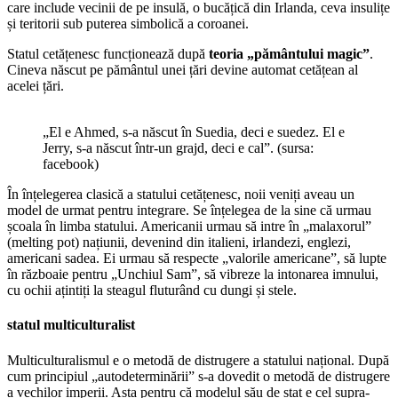
care include vecinii de pe insulă, o bucățică din Irlanda, ceva insulițe
și teritorii sub puterea simbolică a coroanei.
Statul cetățenesc funcționează după
teoria „pământului magic”
.
Cineva născut pe pământul unei țări devine automat cetățean al
acelei țări.
„El e Ahmed, s-a născut în Suedia, deci e suedez. El e
Jerry, s-a născut într-un grajd, deci e cal”. (sursa:
facebook)
În înțelegerea clasică a statului cetățenesc, noii veniți aveau un
model de urmat pentru integrare. Se înțelegea de la sine că urmau
școala în limba statului. Americanii urmau să intre în „malaxorul”
(melting pot) națiunii, devenind din italieni, irlandezi, englezi,
americani sadea. Ei urmau să respecte „valorile americane”, să lupte
în războaie pentru „Unchiul Sam”, să vibreze la intonarea imnului,
cu ochii ațintiți la steagul fluturând cu dungi și stele.
statul multiculturalist
Multiculturalismul e o metodă de distrugere a statului național. După
cum principiul „autodeterminării” s-a dovedit o metodă de distrugere
a vechilor imperii. Asta pentru că modelul său de stat e cel supra-