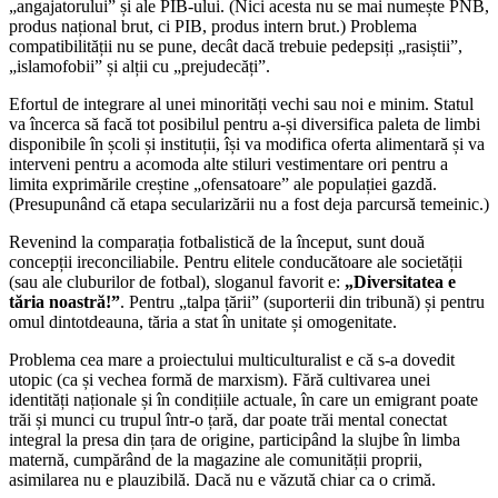
„angajatorului” și ale PIB-ului. (Nici acesta nu se mai numește PNB,
produs național brut, ci PIB, produs intern brut.) Problema
compatibilității nu se pune, decât dacă trebuie pedepsiți „rasiștii”,
„islamofobii” și alții cu „prejudecăți”.
Efortul de integrare al unei minorități vechi sau noi e minim. Statul
va încerca să facă tot posibilul pentru a-și diversifica paleta de limbi
disponibile în școli și instituții, își va modifica oferta alimentară și va
interveni pentru a acomoda alte stiluri vestimentare ori pentru a
limita exprimările creștine „ofensatoare” ale populației gazdă.
(Presupunând că etapa secularizării nu a fost deja parcursă temeinic.)
Revenind la comparația fotbalistică de la început, sunt două
concepții ireconciliabile. Pentru elitele conducătoare ale societății
(sau ale cluburilor de fotbal), sloganul favorit e:
„Diversitatea e
tăria noastră!”
. Pentru „talpa țării” (suporterii din tribună) și pentru
omul dintotdeauna, tăria a stat în unitate și omogenitate.
Problema cea mare a proiectului multiculturalist e că s-a dovedit
utopic (ca și vechea formă de marxism). Fără cultivarea unei
identități naționale și în condițiile actuale, în care un emigrant poate
trăi și munci cu trupul într-o țară, dar poate trăi mental conectat
integral la presa din țara de origine, participând la slujbe în limba
maternă, cumpărând de la magazine ale comunității proprii,
asimilarea nu e plauzibilă. Dacă nu e văzută chiar ca o crimă.