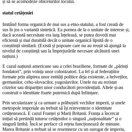
și să se acomodeze obiceiurilor locului.
statul cetățeniei
Imitând forma organică de mai sus a etno-statului, a fost creată de
sus în jos o variantă sintetică. Ea pornea de la o unitate de interese și,
dacă această necesitate era larg înțeleasă, se putea dovedi mai
eficientă și mai durabilă decât o unitate organică lipsită de o
conștiință similară. (Există și popoare care nu au reușit să ajungă la
nivelul de conștiință sau la împrejurările necesare alcătuirii unei
națiuni.)
E cazul națiunii americane sau a celei braziliene, formate de „părinți
fondatori”, prin voința unor colonizatori. La fel și al federațiilor
formate prin alipirea unor entități politice deja existente, a helveților,
germanilor, ceho-slovacilor, yugoslavilor. Unele nu au rezistat
crizelor sau dispariției unor conducători providențiali. Altele și-au
construit o identitate foarte puternică după înființare.
Prin secularizare și ca urmare a prăbușirii vechilor imperii, și unele
metropole imperiale au trebuit să își reinventeze o identitate
cetățenească. E cazul Franței și Marii Britanii. Franța a încercat
inițial să pretindă tuturor cetățenilor o singură „naționalitate” și o
singură limbă. Încă se preface că rețeta funcționează de minune.
Marea Britanie a trebuit să se resemneze cu un surogat de imperiu,