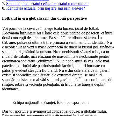
7.
Statul național, statul cetățeniei, statul multicultural
8.
Identitatea actuală: prin naștere sau prin alegere?
Fotbalul în era globalizării, din două perspective
Voi porni de la ceva ce înțelege toată lumea: jocul de fotbal.
Adevărata înfruntare nu e între cele două echipe de pe teren, ci între
două concepții despre lume. Ea se dă între tribune și teren.
În
tribune
, pulsează ultima trăire primară a sentimentului identitar. Nu
e neobișnuit să vezi o masă compactă de tineri la bustul gol, ținându-
se de umeri și sărind la unison. Nu e neobișnuit să auzi tobe, ca în
ritualurile tribale, nici efuziuni de masculinitate neobișnuite pentru
efeminarea societății „civilizate”. Nu e neobișnuit să vezi cele mai
patetice exprimări ale patriotismului: lacrimi, imnuri intonate cu
patos și evident steaguri fluturând. Nu e din cale afară că în galerii
există și sporadice manifestări ale extremei drepte, se mai aud
scandări rasiste, se mai văd saluturi „avântate”. Într-o combinație de
simțire, iubire și violență potențială, în tribune se trăiește deplin
identitatea.
Echipa națională a Franței, foto: iconsport.com
Dar tot sportul e și avanpostul concepției opuse: a globalismului.
Prin natura lui, presupune călătorii: meciuri în deplasare și