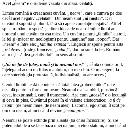
Acel „neam” e o rudenie văzută din afară:
ceilalți
.
Limba română a creat acest cuvânt,
„neam”
, care e cumva pe dos
decât acel negativ „celălalt”. Din neam sunt
„ai noștri”
. Dar
cuvântul suportă și plural, fără să capete conotație negativă. Altfel
spus, românul respectă și altora ideea de neam. Puține limbi au
norocul unui cuvânt cu așa miez. Un cuvânt pentru „familie” au toți,
la fel și (măcar un neologism) pentru „națiune” sau „popor”. Dar
„neam” e între ele:
„familia extinsă”
. Englezii ar spune pentru asta
„relatives”
(rude), francezii,
„relatif”
, dar nu sună la fel. Românii
au reușit să dea „relativului” un sens absolut.
(„
Să ne fie de folos, nouă și la neamul nost’
”, cântă colindătorul,
înțelegând acolo un folos mântuitor, nu meschin. O înțelegere, la
care soteriologia protestantă, individualistă, nu are acces.)
Geniul limbii ne dă de înțeles că totalitatea „rubedeniilor” nu e
destulă pentru a forma un neam. Neamul e ansamblul, plus încă
ceva, inexprimabil, care îl transcende. Așa cum
„acasă”
e o locuință
și ceva în plus. Cuvântul poartă în el valențe aristocratice: „
a fi de
neam
” (de neam mare, de neam ales). Lăcomia, egoismul, îl scot pe
om din neam, atunci când devine „
neam prost
”.
Neamul se poate extinde prin alianță (ba chiar încuscrire). Și are
potențialul de a se face baza unei națiuni, a etno-statului, atunci când