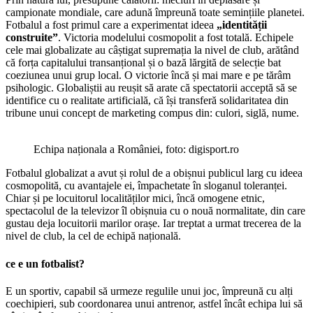
campionate mondiale, care adună împreună toate semințiile planetei.
Fotbalul a fost primul care a experimentat ideea
„identității
construite”
. Victoria modelului cosmopolit a fost totală. Echipele
cele mai globalizate au câștigat supremația la nivel de club, arătând
că forța capitalului transanțional și o bază lărgită de selecție bat
coeziunea unui grup local. O victorie încă și mai mare e pe tărâm
psihologic. Globaliștii au reușit să arate că spectatorii acceptă să se
identifice cu o realitate artificială, că își transferă solidaritatea din
tribune unui concept de marketing compus din: culori, siglă, nume.
Echipa naționala a României, foto: digisport.ro
Fotbalul globalizat a avut și rolul de a obișnui publicul larg cu ideea
cosmopolită, cu avantajele ei, împachetate în sloganul toleranței.
Chiar și pe locuitorul localităților mici, încă omogene etnic,
spectacolul de la televizor îl obișnuia cu o nouă normalitate, din care
gustau deja locuitorii marilor orașe. Iar treptat a urmat trecerea de la
nivel de club, la cel de echipă națională.
c
e e un fotbalist?
E un sportiv, capabil să urmeze regulile unui joc, împreună cu alți
coechipieri, sub coordonarea unui antrenor, astfel încât echipa lui să