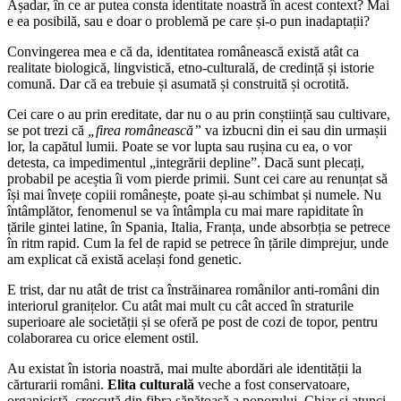
Așadar, în ce ar putea consta identitate noastră în acest context? Mai
e ea posibilă, sau e doar o problemă pe care și-o pun inadaptații?
Convingerea mea e că da, identitatea românească există atât ca
realitate biologică, lingvistică, etno-culturală, de credință și istorie
comună. Dar că ea trebuie și asumată și construită și ocrotită.
Cei care o au prin ereditate, dar nu o au prin conștiință sau cultivare,
se pot trezi că
„firea românească”
va izbucni din ei sau din urmașii
lor, la capătul lumii. Poate se vor lupta sau rușina cu ea, o vor
detesta, ca impedimentul „integrării depline”. Dacă sunt plecați,
probabil pe aceștia îi vom pierde primii. Sunt cei care au renunțat să
își mai învețe copiii românește, poate și-au schimbat și numele. Nu
întâmplător, fenomenul se va întâmpla cu mai mare rapiditate în
țările gintei latine, în Spania, Italia, Franța, unde absorbția se petrece
în ritm rapid. Cum la fel de rapid se petrece în țările dimprejur, unde
am explicat că există același fond genetic.
E trist, dar nu atât de trist ca înstrăinarea românilor anti-români din
interiorul granițelor. Cu atât mai mult cu cât acced în straturile
superioare ale societății și se oferă pe post de cozi de topor, pentru
colaborarea cu orice element ostil.
Au existat în istoria noastră, mai multe abordări ale identității la
cărturarii români.
Elita culturală
veche a fost conservatoare,
organicistă, crescută din fibra sănătoasă a poporului. Chiar și atunci