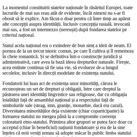
La momentul constituirii statelor naționale în răsăritul Europei, toate
lucrurile de mai sus erau atât de evidente, încât nimeni nu s-ar fi
obosit să le explice. Am făcut-o doar pentru că între timp au apărut
alte concepții asupra identității. Inclusiv concepția rasială, invocată
mai sus, a fost un intermezzo (nereușit) după fondarea statelor pe
criteriul național.
Statul acela național era o extindere de bun simț a ideii de neam. El
pornea de la un trecut istoric comun, pe care îl cultiva și îl rememora
în cheie romantică. Și se definitiva într-o construcție juridică și
administrativă, care avea la bază ideea drepturilor naturale. Firește,
acea entitate continua să fie una vie, să evolueze de-a lungul
secolelor, inclusiv în direcții modelate de existența statului.
Fondatorii lui luau act de existența unor minorități, cărora le
recunoșteau un set de drepturi și obligații, între care dreptul la
păstrarea unei identități lingvistice sau religioase, dar cu obligația
loialității față de ansamblul național și a respectului față de
simbolurile sale (steag, imn, granițe, monarhie, dacă era cazul).
Diversitatea minorităților deja existente (chiar coparticipante) la
formarea statului nu mergea până la a compromite coerența
coloraturii etno-statului. Primirea altor grupuri se putea face doar cu
acceptul (chiar în beneficiul) națiunii fondatoare și era de la sine
înțeles că noii veniți urmau să adopte măcar în public limba statului