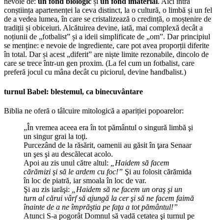
nevoie de:
un fond biologic
și
un fond imaterial
. Aici intră
conștiința apartenenței la ceva distinct, la o cultură, o limbă și un fel
de a vedea lumea, în care se cristalizează o credință, o moștenire de
tradiții și obiceiuri. Alcătuirea devine, iată, mai complexă decât a
noțiunii de „fotbalist” și a ideii simplificate de „om”. Dar principiul
se menține: e nevoie de ingrediente, care pot avea proporții diferite
în total. Dar și acest „diferit” are niște limite rezonabile, dincolo de
care se trece într-un gen proxim. (La fel cum un fotbalist, care
preferă jocul cu mâna decât cu piciorul, devine handbalist.)
turnul Babel: blestemul, ca binecuvântare
Biblia ne oferă o tâlcuire mitologică a apariției popoarelor:
„În vremea aceea era în tot pământul o singură limbă şi
un singur grai la toţi.
Purcezând de la răsărit, oamenii au găsit în ţara Senaar
un şes şi au descălecat acolo.
Apoi au zis unul către altul:
„Haidem să facem
cărămizi şi să le ardem cu foc!”
Şi au folosit cărămida
în loc de piatră, iar smoala în loc de var.
Şi au zis iarăşi:
„Haidem să ne facem un oraş şi un
turn al cărui vârf să ajungă la cer şi să ne facem faimă
înainte de a ne împrăştia pe faţa a tot pământul!”
Atunci S-a pogorât Domnul să vadă cetatea şi turnul pe