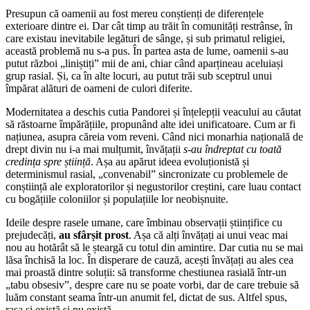
Presupun că oamenii au fost mereu conștienți de diferențele
exterioare dintre ei. Dar cât timp au trăit în comunități restrânse, în
care existau inevitabile legături de sânge, și sub primatul religiei,
această problemă nu s-a pus. În partea asta de lume, oamenii s-au
putut război „liniștiți” mii de ani, chiar când aparțineau aceluiași
grup rasial. Și, ca în alte locuri, au putut trăi sub sceptrul unui
împărat alături de oameni de culori diferite.
Modernitatea a deschis cutia Pandorei și înțelepții veacului au căutat
să răstoarne împărățiile, propunând alte idei unificatoare. Cum ar fi
națiunea, asupra căreia vom reveni. Când nici monarhia națională de
drept divin nu i-a mai mulțumit, învățații
s-au îndreptat cu toată
credința spre știință
. Așa au apărut ideea evoluționistă și
determinismul rasial, „convenabil” sincronizate cu problemele de
conștiință ale exploratorilor și negustorilor creștini, care luau contact
cu bogățiile coloniilor și populațiile lor neobișnuite.
Ideile despre rasele umane, care îmbinau observații științifice cu
prejudecăți,
au sfârșit prost
. Așa că alți învățați ai unui veac mai
nou au hotărât să le șteargă cu totul din amintire. Dar cutia nu se mai
lăsa închisă la loc. În disperare de cauză, acești învățați au ales cea
mai proastă dintre soluții: să transforme chestiunea rasială într-un
„tabu obsesiv”, despre care nu se poate vorbi, dar de care trebuie să
luăm constant seama într-un anumit fel, dictat de sus. Altfel spus,
rasa și există și nu există.