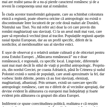
mai are realist șansa de a nu-și pierde caracterul românesc și de a
reveni în componența unui stat al românilor.
În ciuda acestor transformări galopante, care au schimbat coloratura
etnică a regiunii, poate observa oricine că antropologic nu există o
discontinuitate între locuitorii de pe cele două maluri ale Dunării,
Nistrului sau Tisei. Nu mă refer aici doar la cei care provin din
români maghiarizați sau slavizați. Ci la un areal mult mai vast, care
pare să reproducă vechiul ținut al tracilor. Populațiile regiunii aparțin
rasial tipului European, dar au un profil specific, diferit de la
nordicilor, al meridionalilor sau al slavilor estici.
E ușor de observat și o relativă unitate culinară și de obiceiuri pentru
zona Estului Europei. „Mâncarea românească” nu e doar
românească, e regională, cu specific local. Lingvistic, diferențele
sunt mai mari decât în stilul de viață și profilul antropologic. Propriu-
zis, din nordul Greciei, pe coasta Adriaticii, până în Crimeea și sudul
Poloniei există o sumă de populații, care arată aproximativ la fel, dar
vorbesc limbi diferite, pentru că au fost slavizați, elenizați,
maghiarizați, albanizați. Prin urmare, există un oarecare specific
antropologic românesc, care nu e diferit de al vecinilor apropiați, dar
devine evident în alăturarea cu europeni mai îndepărtați și foarte
evident prin alăturarea cu grupuri din afara Europei.
Indiferent ce spune corectitudinea politică, realitatea e că reușim