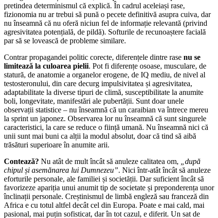
pretindea determinismul că explică. În cadrul aceleiași rase,
fizionomia nu ar trebui să pună o pecete definitivă asupra cuiva, dar
nu înseamnă că nu oferă niciun fel de informație relevantă (privind
agresivitatea potențială, de pildă). Softurile de recunoaștere facială
par să se lovească de probleme similare.
Contrar propagandei politic corecte, diferențele dintre rase
nu se
limitează la culoarea pielii
. Pot fi diferențe osoase, musculare, de
statură, de anatomie a organelor erogene, de IQ mediu, de nivel al
testosteronului, din care decurg impulsivitatea și agresivitatea,
adaptabilitate la diverse tipuri de climă, susceptibilitate la anumite
boli, longevitate, manifestări ale pubertății. Sunt doar unele
observații statistice – nu înseamnă că un caraibian va întrece mereu
la sprint un japonez. Observarea lor nu înseamnă că sunt singurele
caracteristici, la care se reduce o ființă umană. Nu înseamnă nici că
unii sunt mai buni ca alții la modul absolut, doar că tind să aibă
trăsături superioare în anumite arii.
Contează?
Nu atât de mult încât să anuleze calitatea om,
„după
chipul și asemănarea lui Dumnezeu”
. Nici într-atât încât să anuleze
eforturile personale, ale familiei și societății. Dar suficient încât să
favorizeze apariția unui anumit tip de societate și preponderența unor
înclinații personale. Creștinismul de limbă engleză sau franceză din
Africa e cu totul altfel decât cel din Europa. Poate e mai cald, mai
pasional, mai puțin sofisticat, dar în tot cazul, e diferit. Un sat de