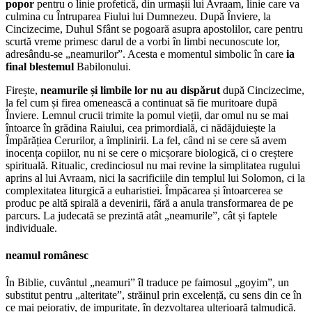
popor
pentru o linie profetică, din urmașii lui Avraam, linie care va
culmina cu Întruparea Fiului lui Dumnezeu. După Înviere, la
Cincizecime, Duhul Sfânt se pogoară asupra apostolilor, care pentru
scurtă vreme primesc darul de a vorbi în limbi necunoscute lor,
adresându-se „neamurilor”. Acesta e momentul simbolic în care
ia
final blestemul
Babilonului.
Firește,
neamurile și limbile lor nu au dispărut
după Cincizecime,
la fel cum și firea omenească a continuat să fie muritoare după
Înviere. Lemnul crucii trimite la pomul vieții, dar omul nu se mai
întoarce în grădina Raiului, cea primordială, ci nădăjduiește la
Împărățiea Cerurilor, a împlinirii. La fel, când ni se cere să avem
inocența copiilor, nu ni se cere o micșorare biologică, ci o creștere
spirituală. Ritualic, credinciosul nu mai revine la simplitatea rugului
aprins al lui Avraam, nici la sacrificiile din templul lui Solomon, ci la
complexitatea liturgică a euharistiei. Împăcarea și întoarcerea se
produc pe altă spirală a devenirii, fără a anula transformarea de pe
parcurs. La judecată se prezintă atât „neamurile”, cât și faptele
individuale.
neamul românesc
În Biblie, cuvântul „neamuri” îl traduce pe faimosul „goyim”, un
substitut pentru „alteritate”, străinul prin excelență, cu sens din ce în
ce mai peiorativ, de impuritate, în dezvoltarea ulterioară talmudică.