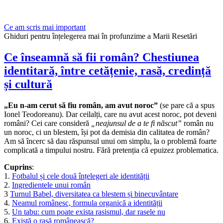
Ce am scris mai important
Ghiduri pentru înțelegerea mai în profunzime a Marii Resetări
Ce înseamnă să fii român? Chestiunea
identitară, între cetățenie, rasă, credință
și cultură
„Eu n-am cerut să fiu român, am avut noroc”
(se pare că a spus
Ionel Teodoreanu). Dar ceilalți, care nu avut acest noroc, pot deveni
români? Cei care consideră
„neajunsul de a te fi născut”
român nu
un noroc, ci un blestem, își pot da demisia din calitatea de român?
Am să încerc să dau răspunsul unui om simplu, la o problemă foarte
complicată a timpului nostru. Fără pretenția că epuizez problematica.
Cuprins
:
1.
Fotbalul și cele două înțelegeri ale identității
2.
Ingredientele unui român
3
Turnul Babel, diversitatea ca blestem și binecuvântare
4.
Neamul românesc, formula organică a identității
5.
Un tabu: cum poate exista rasismul, dar rasele nu
6.
Există o rasă românească?