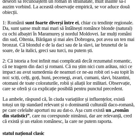
deseori să recunoaștem un român în străinătate, mult înainte să-l
auzim vorbind. La această observație empirică, se vor aduce două
obiecții.
1: Românii
sunt foarte diverși între ei
, chiar cu tendințe regionale.
Da, sunt șanse mult mai mari să întâlnești românce blonde (natural)
cu ochi albaștri în Maramureș și nordul Moldovei. Iar mulți români
din sud, Oltenia, Bărăgan și mai ales Dobrogea, pot avea un ten mai
bronzat. Că blondul e de la daci sau de la slavi, iar brunetul de la
soare, de la italici, greci sau turci, nu putem ști.
2: Că istoria a fost infinit mai complicată decât rezumatul romantic,
că ne tragem din daci și romani. Că nu știm nici cum arătau, nici ce
impact au avut sumedenia de neamuri ce ne-au robit ori s-au topit în
noi: sciți, celți, goți, huni, pecenegi, avari, cumani, slavi, bizantini,
otomani de toate coloraturile, robii și aliații lor militari. Observație,
care se oferă și ca explicație posibilă pentru punctul precedent.
La ambele, răspund că, în ciuda variațiilor și influențelor, există
totuși un tip standard relevant și o dominantă culturală daco-romană,
pe care celelalte aporturi nu au dat-o. Așa cum există
un „român
din statistici”
, care nu corespunde nimănui, dar are relevanță, cred
că există și un etalon românesc, la care ne putem raporta.
statul național clasic