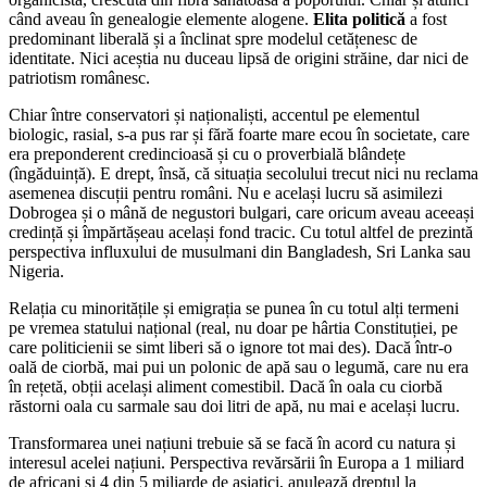
când aveau în genealogie elemente alogene.
Elita politică
a fost
predominant liberală și a înclinat spre modelul cetățenesc de
identitate. Nici aceștia nu duceau lipsă de origini străine, dar nici de
patriotism românesc.
Chiar între conservatori și naționaliști, accentul pe elementul
biologic, rasial, s-a pus rar și fără foarte mare ecou în societate, care
era preponderent credincioasă și cu o proverbială blândețe
(îngăduință). E drept, însă, că situația secolului trecut nici nu reclama
asemenea discuții pentru români. Nu e același lucru să asimilezi
Dobrogea și o mână de negustori bulgari, care oricum aveau aceeași
credință și împărtășeau același fond tracic. Cu totul altfel de prezintă
perspectiva influxului de musulmani din Bangladesh, Sri Lanka sau
Nigeria.
Relația cu minoritățile și emigrația se punea în cu totul alți termeni
pe vremea statului național (real, nu doar pe hârtia Constituției, pe
care politicienii se simt liberi să o ignore tot mai des). Dacă într-o
oală de ciorbă, mai pui un polonic de apă sau o legumă, care nu era
în rețetă, obții același aliment comestibil. Dacă în oala cu ciorbă
răstorni oala cu sarmale sau doi litri de apă, nu mai e același lucru.
Transformarea unei națiuni trebuie să se facă în acord cu natura și
interesul acelei națiuni. Perspectiva revărsării în Europa a 1 miliard
de africani și 4 din 5 miliarde de asiatici, anulează dreptul la