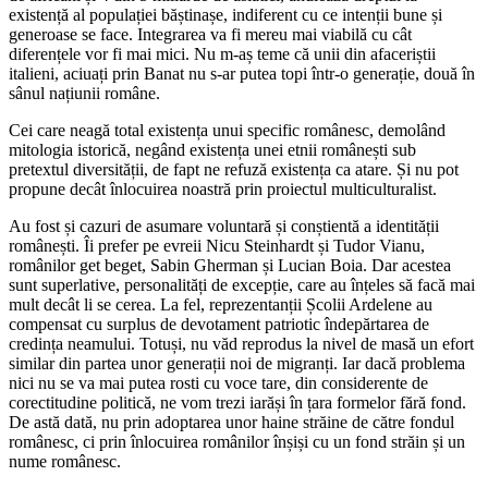
existență al populației băștinașe, indiferent cu ce intenții bune și
generoase se face. Integrarea va fi mereu mai viabilă cu cât
diferențele vor fi mai mici. Nu m-aș teme că unii din afaceriștii
italieni, aciuați prin Banat nu s-ar putea topi într-o generație, două în
sânul națiunii române.
Cei care neagă total existența unui specific românesc, demolând
mitologia istorică, negând existența unei etnii românești sub
pretextul diversității, de fapt ne refuză existența ca atare. Și nu pot
propune decât înlocuirea noastră prin proiectul multiculturalist.
Au fost și cazuri de asumare voluntară și conștientă a identității
românești. Îi prefer pe evreii Nicu Steinhardt și Tudor Vianu,
românilor get beget, Sabin Gherman și Lucian Boia. Dar acestea
sunt superlative, personalități de excepție, care au înțeles să facă mai
mult decât li se cerea. La fel, reprezentanții Școlii Ardelene au
compensat cu surplus de devotament patriotic îndepărtarea de
credința neamului. Totuși, nu văd reprodus la nivel de masă un efort
similar din partea unor generații noi de migranți. Iar dacă problema
nici nu se va mai putea rosti cu voce tare, din considerente de
corectitudine politică, ne vom trezi iarăși în țara formelor fără fond.
De astă dată, nu prin adoptarea unor haine străine de către fondul
românesc, ci prin înlocuirea românilor înșiși cu un fond străin și un
nume românesc.