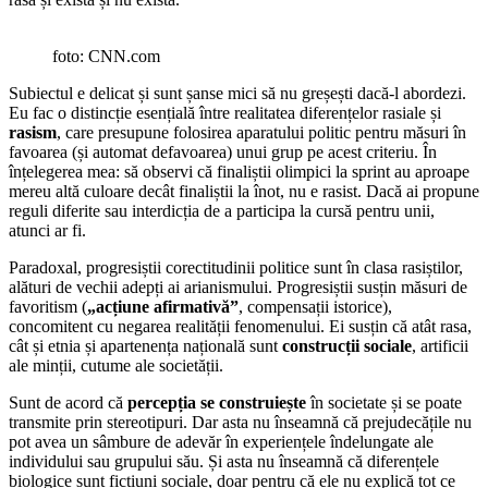
foto: CNN.com
Subiectul e delicat și sunt șanse mici să nu greșești dacă-l abordezi.
Eu fac o distincție esențială între realitatea diferențelor rasiale și
rasism
, care presupune folosirea aparatului politic pentru măsuri în
favoarea (și automat defavoarea) unui grup pe acest criteriu. În
înțelegerea mea: să observi că finaliștii olimpici la sprint au aproape
mereu altă culoare decât finaliștii la înot, nu e rasist. Dacă ai propune
reguli diferite sau interdicția de a participa la cursă pentru unii,
atunci ar fi.
Paradoxal, progresiștii corectitudinii politice sunt în clasa rasiștilor,
alături de vechii adepți ai arianismului. Progresiștii susțin măsuri de
favoritism (
„acțiune afirmativă”
, compensații istorice),
concomitent cu negarea realității fenomenului. Ei susțin că atât rasa,
cât și etnia și apartenența națională sunt
construcții sociale
, artificii
ale minții, cutume ale societății.
Sunt de acord că
percepția se construiește
în societate și se poate
transmite prin stereotipuri. Dar asta nu înseamnă că prejudecățile nu
pot avea un sâmbure de adevăr în experiențele îndelungate ale
individului sau grupului său. Și asta nu înseamnă că diferențele
biologice sunt ficțiuni sociale, doar pentru că ele nu explică tot ce