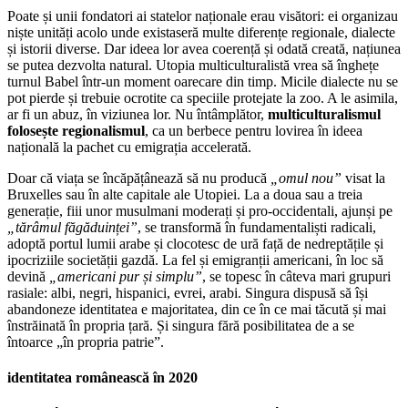
Poate și unii fondatori ai statelor naționale erau visători: ei organizau
niște unități acolo unde existaseră multe diferențe regionale, dialecte
și istorii diverse. Dar ideea lor avea coerență și odată creată, națiunea
se putea dezvolta natural. Utopia multiculturalistă vrea să înghețe
turnul Babel într-un moment oarecare din timp. Micile dialecte nu se
pot pierde și trebuie ocrotite ca speciile protejate la zoo. A le asimila,
ar fi un abuz, în viziunea lor. Nu întâmplător,
multiculturalismul
folosește regionalismul
, ca un berbece pentru lovirea în ideea
națională la pachet cu emigrația accelerată.
Doar că viața se încăpățânează să nu producă
„omul nou”
visat la
Bruxelles sau în alte capitale ale Utopiei. La a doua sau a treia
generație, fiii unor musulmani moderați și pro-occidentali, ajunși pe
„tărâmul făgăduinței”
, se transformă în fundamentaliști radicali,
adoptă portul lumii arabe și clocotesc de ură față de nedreptățile și
ipocriziile societății gazdă. La fel și emigranții americani, în loc să
devină
„americani pur și simplu”
, se topesc în câteva mari grupuri
rasiale: albi, negri, hispanici, evrei, arabi. Singura dispusă să își
abandoneze identitatea e majoritatea, din ce în ce mai tăcută și mai
înstrăinată în propria țară. Și singura fără posibilitatea de a se
întoarce „în propria patrie”.
identitatea românească în 2020