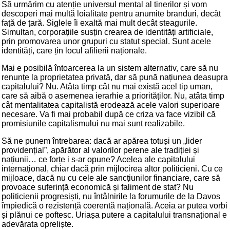
Să urmărim cu atenție universul mental al tinerilor și vom
descoperi mai multă loialitate pentru anumite branduri, decât
față de țară. Siglele îi exaltă mai mult decât steagurile.
Simultan, corporațiile susțin crearea de identități artificiale,
prin promovarea unor grupuri cu statut special. Sunt acele
identități, care țin locul afilierii naționale.
Mai e posibilă întoarcerea la un sistem alternativ, care să nu
renunțe la proprietatea privată, dar să pună națiunea deasupra
capitalului? Nu. Atâta timp cât nu mai există acel tip uman,
care să aibă o asemenea ierarhie a priorităților. Nu, atâta timp
cât mentalitatea capitalistă erodează acele valori superioare
necesare. Va fi mai probabil după ce criza va face vizibil că
promisiunile capitalismului nu mai sunt realizabile.
Să ne punem întrebarea: dacă ar apărea totuși un „lider
providențial”, apărător al valorilor perene ale tradiției și
națiunii… ce forțe i s-ar opune? Acelea ale capitalului
internațional, chiar dacă prin mijlocirea altor politicieni. Cu ce
mijloace, dacă nu cu cele ale sancțiunilor financiare, care să
provoace suferință economică și faliment de stat? Nu
politicienii progresiști, nu întâlnirile la forumurile de la Davos
împiedică o rezistență coerentă națională. Aceia ar putea vorbi
și plănui ce poftesc. Uriașa putere a capitalului transnațional e
adevărata opreliște.