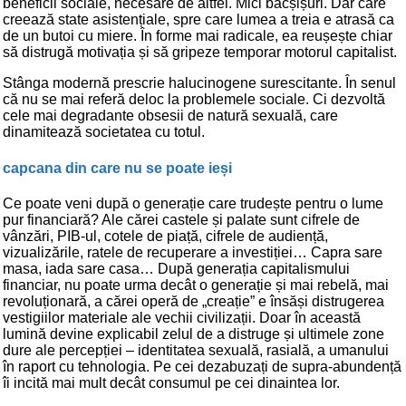
beneficii sociale, necesare de altfel. Mici bacșișuri. Dar care
creează state asistențiale, spre care lumea a treia e atrasă ca
de un butoi cu miere. În forme mai radicale, ea reușește chiar
să distrugă motivația și să gripeze temporar motorul capitalist.
Stânga modernă prescrie halucinogene surescitante. În senul
că nu se mai referă deloc la problemele sociale. Ci dezvoltă
cele mai degradante obsesii de natură sexuală, care
dinamitează societatea cu totul.
capcana din care nu se poate ieși
Ce poate veni după o generație care trudește pentru o lume
pur financiară? Ale cărei castele și palate sunt cifrele de
vânzări, PIB-ul, cotele de piață, cifrele de audiență,
vizualizările, ratele de recuperare a investiției… Capra sare
masa, iada sare casa… După generația capitalismului
financiar, nu poate urma decât o generație și mai rebelă, mai
revoluționară, a cărei operă de „creație” e însăși distrugerea
vestigiilor materiale ale vechii civilizații. Doar în această
lumină devine explicabil zelul de a distruge și ultimele zone
dure ale percepției – identitatea sexuală, rasială, a umanului
în raport cu tehnologia. Pe cei dezabuzați de supra-abundență
îi incită mai mult decât consumul pe cei dinaintea lor.