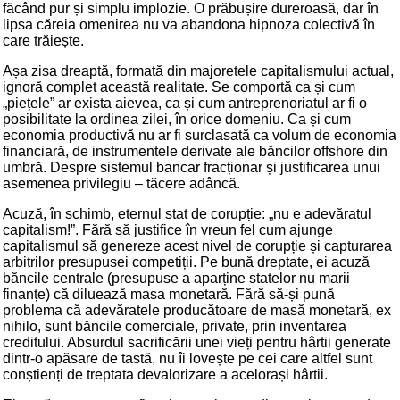
făcând pur și simplu implozie. O prăbușire dureroasă, dar în
lipsa căreia omenirea nu va abandona hipnoza colectivă în
care trăiește.
Așa zisa dreaptă, formată din majoretele capitalismului actual,
ignoră complet această realitate. Se comportă ca și cum
„piețele” ar exista aievea, ca și cum antreprenoriatul ar fi o
posibilitate la ordinea zilei, în orice domeniu. Ca și cum
economia productivă nu ar fi surclasată ca volum de economia
financiară, de instrumentele derivate ale băncilor offshore din
umbră. Despre sistemul bancar fracționar și justificarea unui
asemenea privilegiu – tăcere adâncă.
Acuză, în schimb, eternul stat de corupție: „nu e adevăratul
capitalism!”. Fără să justifice în vreun fel cum ajunge
capitalismul să genereze acest nivel de corupție și capturarea
arbitrilor presupusei competiții. Pe bună dreptate, ei acuză
băncile centrale (presupuse a aparține statelor nu marii
finanțe) că diluează masa monetară. Fără să-și pună
problema că adevăratele producătoare de masă monetară, ex
nihilo, sunt băncile comerciale, private, prin inventarea
creditului. Absurdul sacrificării unei vieți pentru hârtii generate
dintr-o apăsare de tastă, nu îi lovește pe cei care altfel sunt
conștienți de treptata devalorizare a acelorași hârtii.