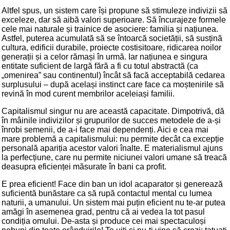
Altfel spus, un sistem care își propune să stimuleze indivizii să
exceleze, dar să aibă valori superioare. Să încurajeze formele
cele mai naturale și trainice de asociere: familia și națiunea.
Astfel, puterea acumulată să se întoarcă societății, să susțină
cultura, edificii durabile, proiecte costisitoare, ridicarea noilor
generații și a celor rămași în urmă. Iar națiunea e singura
entitate suficient de largă fără a fi cu totul abstractă (ca
„omenirea” sau continentul) încât să facă acceptabilă cedarea
surplusului – după același instinct care face ca moștenirile să
revină în mod curent membrilor aceleiași familii.
Capitalismul singur nu are această capacitate. Dimpotrivă, dă
în mâinile indivizilor și grupurilor de succes metodele de a-și
înrobi semenii, de a-i face mai dependenți. Aici e cea mai
mare problemă a capitalismului: nu permite decât ca excepție
personală apariția acestor valori înalte. E materialismul ajuns
la perfecțiune, care nu permite niciunei valori umane să treacă
deasupra eficienței măsurate în bani ca profit.
E prea eficient! Face din ban un idol acaparator și generează
suficientă bunăstare ca să rupă contactul mental cu lumea
naturii, a umanului. Un sistem mai puțin eficient nu te-ar putea
amăgi în asemenea grad, pentru că ai vedea la tot pasul
condiția omului. De-asta și produce cei mai spectaculoși