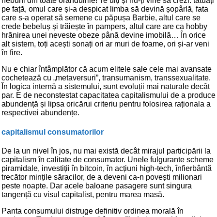
nebuni din toate orânduirile! Te uiți și nu-ți vine să crezi: tatuați
pe față, omul care și-a despicat limba să devină șopârlă, fata
care s-a operat să semene cu păpușa Barbie, altul care se
crede bebeluș și trăiește în pampers, altul care are ca hobby
hrănirea unei neveste obeze până devine imobilă… În orice
alt sistem, toți acești sonați ori ar muri de foame, ori și-ar veni
în fire.
Nu e chiar întâmplător că acum elitele sale cele mai avansate
cochetează cu „metaversuri”, transumanism, transsexualitate.
În logica internă a sistemului, sunt evoluții mai naturale decât
par. E de neconstestat capacitatea capitalismului de a produce
abundență și lipsa oricărui criteriu pentru folosirea raționala a
respectivei abundențe.
capitalismul consumatorilor
De la un nivel în jos, nu mai există decât mirajul participării la
capitalism în calitate de consumator. Unele fulgurante scheme
piramidale, investiții în bitcoin, în acțiuni high-tech, înfierbântă
trecător mințile săracilor, de a deveni ca-n povești milionari
peste noapte. Dar acele baloane pasagere sunt singura
tangență cu visul capitalist, pentru marea masă.
Panta consumului distruge definitiv ordinea morală în