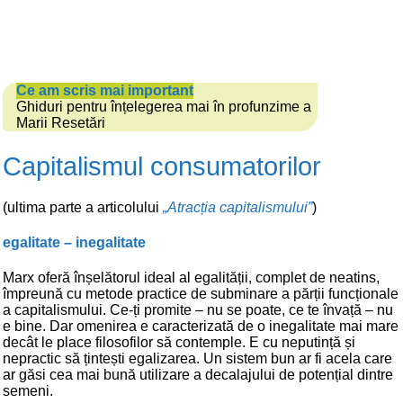
Ce am scris mai important
Ghiduri pentru înțelegerea mai în profunzime a
Marii Resetări
Capitalismul consumatorilor
(ultima parte a articolului
„Atracția capitalismului”
)
egalitate – inegalitate
Marx oferă înșelătorul ideal al egalității, complet de neatins,
împreună cu metode practice de subminare a părții funcționale
a capitalismului. Ce-ți promite – nu se poate, ce te învață – nu
e bine. Dar omenirea e caracterizată de o inegalitate mai mare
decât le place filosofilor să contemple. E cu neputință și
nepractic să țintești egalizarea. Un sistem bun ar fi acela care
ar găsi cea mai bună utilizare a decalajului de potențial dintre
semeni.