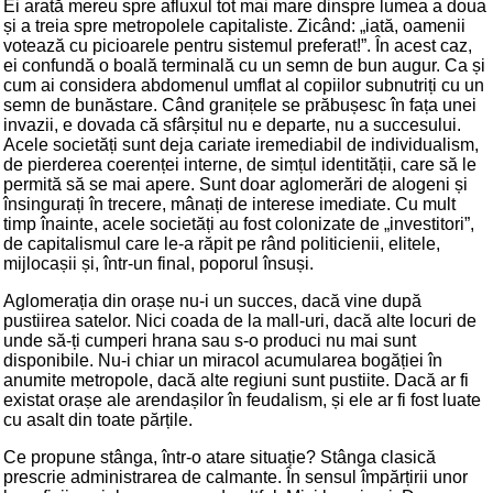
Ei arată mereu spre afluxul tot mai mare dinspre lumea a doua
și a treia spre metropolele capitaliste. Zicând: „iată, oamenii
votează cu picioarele pentru sistemul preferat!”. În acest caz,
ei confundă o boală terminală cu un semn de bun augur. Ca și
cum ai considera abdomenul umflat al copiilor subnutriți cu un
semn de bunăstare. Când granițele se prăbușesc în fața unei
invazii, e dovada că sfârșitul nu e departe, nu a succesului.
Acele societăți sunt deja cariate iremediabil de individualism,
de pierderea coerenței interne, de simțul identității, care să le
permită să se mai apere. Sunt doar aglomerări de alogeni și
însingurați în trecere, mânați de interese imediate. Cu mult
timp înainte, acele societăți au fost colonizate de „investitori”,
de capitalismul care le-a răpit pe rând politicienii, elitele,
mijlocașii și, într-un final, poporul însuși.
Aglomerația din orașe nu-i un succes, dacă vine după
pustiirea satelor. Nici coada de la mall-uri, dacă alte locuri de
unde să-ți cumperi hrana sau s-o produci nu mai sunt
disponibile. Nu-i chiar un miracol acumularea bogăției în
anumite metropole, dacă alte regiuni sunt pustiite. Dacă ar fi
existat orașe ale arendașilor în feudalism, și ele ar fi fost luate
cu asalt din toate părțile.
Ce propune stânga, într-o atare situație? Stânga clasică
prescrie administrarea de calmante. În sensul împărțirii unor