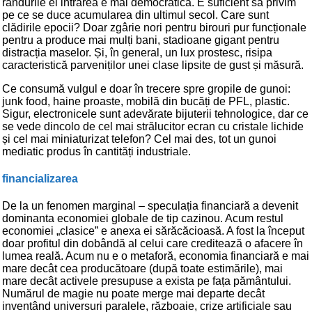
rândurile ei intrarea e mai democratică. E suficient să privim
pe ce se duce acumularea din ultimul secol. Care sunt
clădirile epocii? Doar zgârie nori pentru birouri pur funcționale
pentru a produce mai mulți bani, stadioane gigant pentru
distracția maselor. Și, în general, un lux prostesc, risipa
caracteristică parveniților unei clase lipsite de gust și măsură.
Ce consumă vulgul e doar în trecere spre gropile de gunoi:
junk food, haine proaste, mobilă din bucăți de PFL, plastic.
Sigur, electronicele sunt adevărate bijuterii tehnologice, dar ce
se vede dincolo de cel mai strălucitor ecran cu cristale lichide
și cel mai miniaturizat telefon? Cel mai des, tot un gunoi
mediatic produs în cantități industriale.
financializarea
De la un fenomen marginal – speculația financiară a devenit
dominanta economiei globale de tip cazinou. Acum restul
economiei „clasice” e anexa ei sărăcăcioasă. A fost la început
doar profitul din dobândă al celui care creditează o afacere în
lumea reală. Acum nu e o metaforă, economia financiară e mai
mare decât cea producătoare (după toate estimările), mai
mare decât activele presupuse a exista pe fața pământului.
Numărul de magie nu poate merge mai departe decât
inventând universuri paralele, războaie, crize artificiale sau