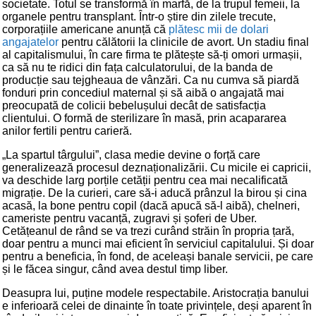
societate. Totul se transformă în marfă, de la trupul femeii, la
organele pentru transplant. Într-o știre din zilele trecute,
corporațiile americane anunță că
plătesc mii de dolari
angajatelor
pentru călătorii la clinicile de avort. Un stadiu final
al capitalismului, în care firma te plătește să-ți omori urmașii,
ca să nu te ridici din fața calculatorului, de la banda de
producție sau tejgheaua de vânzări. Ca nu cumva să piardă
fonduri prin concediul maternal și să aibă o angajată mai
preocupată de colicii bebelușului decât de satisfacția
clientului. O formă de sterilizare în masă, prin acapararea
anilor fertili pentru carieră.
„La spartul târgului”, clasa medie devine o forță care
generalizează procesul deznaționalizării. Cu micile ei capricii,
va deschide larg porțile cetății pentru cea mai necalificată
migrație. De la curieri, care să-i aducă prânzul la birou și cina
acasă, la bone pentru copil (dacă apucă să-l aibă), chelneri,
cameriste pentru vacanță, zugravi și șoferi de Uber.
Cetățeanul de rând se va trezi curând străin în propria țară,
doar pentru a munci mai eficient în serviciul capitalului. Și doar
pentru a beneficia, în fond, de aceleași banale servicii, pe care
și le făcea singur, când avea destul timp liber.
Deasupra lui, puține modele respectabile. Aristocrația banului
e inferioară celei de dinainte în toate privințele, deși aparent în