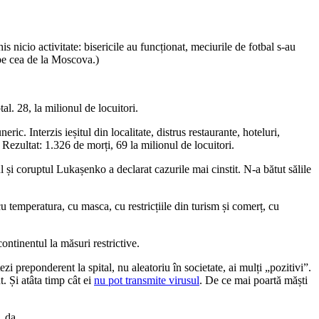
nicio activitate: bisericile au funcționat, meciurile de fotbal s-au
o pe cea de la Moscova.)
l. 28, la milionul de locuitori.
c. Interzis ieșitul din localitate, distrus restaurante, hoteluri,
 Rezultat: 1.326 de morți, 69 la milionul de locuitori.
 și coruptul Lukașenko a declarat cazurile mai cinstit. N-a bătut sălile
u temperatura, cu masca, cu restricțiile din turism și comerț, cu
ontinentul la măsuri restrictive.
zi preponderent la spital, nu aleatoriu în societate, ai mulți „pozitivi”.
. Și atâta timp cât ei
nu pot transmite virusul
. De ce mai poartă măști
, da.