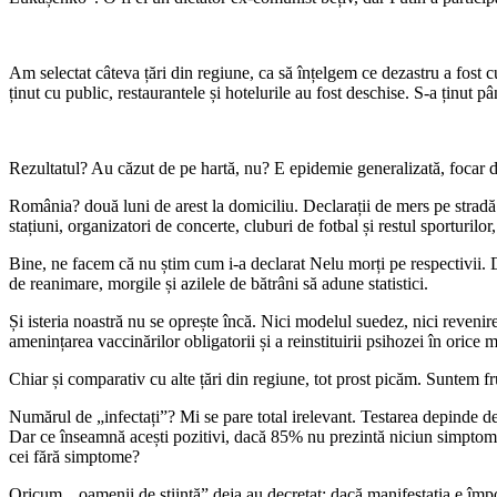
Am selectat câteva țări din regiune, ca să înțelgem ce dezastru a fost 
ținut cu public, restaurantele și hotelurile au fost deschise. S-a ținut
Rezultatul? Au căzut de pe hartă, nu? E epidemie generalizată, focar de
România? două luni de arest la domiciliu. Declarații de mers pe stradă. C
stațiuni, organizatori de concerte, cluburi de fotbal și restul sporturil
Bine, ne facem că nu știm cum i-a declarat Nelu morți pe respectivii. De
de reanimare, morgile și azilele de bătrâni să adune statistici.
Și isteria noastră nu se oprește încă. Nici modelul suedez, nici revenir
amenințarea vaccinărilor obligatorii și a reinstituirii psihozei în orice
Chiar și comparativ cu alte țări din regiune, tot prost picăm. Suntem fru
Numărul de „infectați”? Mi se pare total irelevant. Testarea depinde de v
Dar ce înseamnă acești pozitivi, dacă 85% nu prezintă niciun simptom? A
cei fără simptome?
Oricum, „oamenii de știință” deja au decretat: dacă manifestația e împo