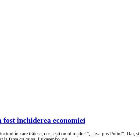
a fost închiderea economiei
ciuni în care trăiesc, cu: „ești omul rușilor!”, „te-a pus Putin!”. Dar, ș
at la farsa cu gripa, Lukașenko, nu.