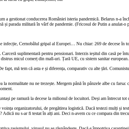
cum a gestionat conducerea României isteria pandemică. Belarus n-a închis 
 până și parada militară în vârf de pandemie. (Fricosul de Putin a anulat-
 infecție, Cernobâlul gripal al Europei… Nu chiar: 269 de decese în tota
arceră suplimentară pentru pensionari. Interzis ieșitul din casă pe întuneri
or, distrus micul comerț din mall-uri. Țară UE, cu sistem sanitar european.
 fapt, mă tem că asta e și diferența, comparativ cu alte țări. Comunistul
ea la normalitate nu ne trezește. Mergem până în pânzele albe cu farsa: c
 moment.
ntași pe ramură la decese la milionul de locuitori. Deși am întrecut tot c
oința organizatorului, de pregătirea logistică. Dacă testezi mulți și teste
dică nu s-ar fi testat în alți ani. Deci n-avem cu ce compara din trecut
triva rasismului, virusul nu se răspândește. Dacă e împotriva carantinei