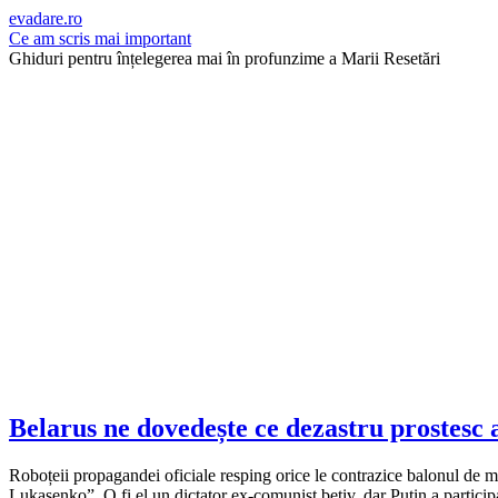
evadare.ro
Ce am scris mai important
Ghiduri pentru înțelegerea mai în profunzime a Marii Resetări
Belarus ne dovedește ce dezastru prostesc 
Roboțeii propagandei oficiale resping orice le contrazice balonul de min
Lukașenko”. O fi el un dictator ex-comunist bețiv, dar Putin a particip