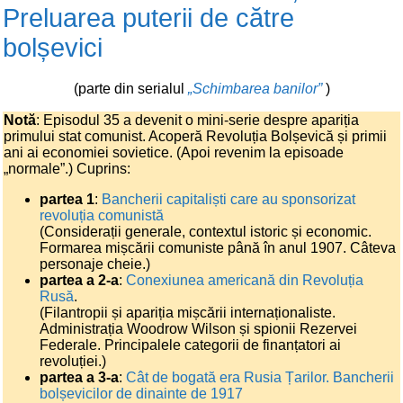
Preluarea puterii de către
bolșevici
(parte din serialul
„Schimbarea banilor”
)
Notă
: Episodul 35 a devenit o mini-serie despre apariția
primului stat comunist. Acoperă Revoluția Bolșevică și primii
ani ai economiei sovietice. (Apoi revenim la episoade
„normale”.) Cuprins:
partea 1
:
Bancherii capitaliști care au sponsorizat
revoluția comunistă
(Considerații generale, contextul istoric și economic.
Formarea mișcării comuniste până în anul 1907. Câteva
personaje cheie.)
partea a 2-a
:
Conexiunea americană din Revoluția
Rusă
.
(Filantropii și apariția mișcării internaționaliste.
Administrația Woodrow Wilson și spionii Rezervei
Federale. Principalele categorii de finanțatori ai
revoluției.)
partea a 3-a
:
Cât de bogată era Rusia Țarilor. Bancherii
bolșevicilor de dinainte de 1917