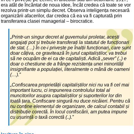
era atât de încântat de noua idee, încât credea că toate se vor
rezolva printr-un simplu decret. Observa inteligența necesară
organizării afacerilor, dar credea că ea va fi capturată prin
transferarea clasei managerial – birocratice.
„Printr-un singur decret al guvernului proletar, acești
angajați pot și trebuie transferați la statutul de funcționari
de stat. (…) În ce-i privește pe înalții funcționari, care sunt
doar câțiva, ce gravitează în jurul capitaliștilor, va trebui
să ne ocupăm de ei ca de capitaliști. Adică „sever” (..) e
doar o chestiune de a frânge rezistența unei minorități
insignifiante a populației, literalmente o mână de oameni
(…).”
„Confiscarea proprietății capitaliștilor nici nu va fi cel mai
important lucru, ci impunerea controlului total al
muncitorilor asupra capitaliștilor și suporterilor lor din
toată țara. Confiscare singură nu duce nicăieri. Pentru că
nu conține elementul de organizare, de calcul contabil și
distribuție corectă. În locul confiscării, am putea impune
cu ușurință o taxă corectă (..).”