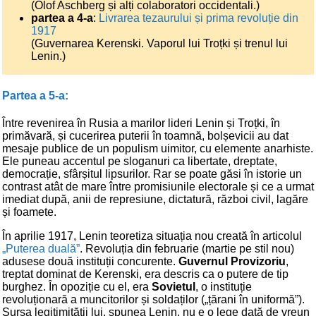
(Olof Aschberg și alți colaboratori occidentali.)
partea a 4-a
:
Livrarea tezaurului și prima revoluție din
1917
(Guvernarea Kerenski. Vaporul lui Troțki și trenul lui
Lenin.)
Partea a 5-a:
Între revenirea în Rusia a marilor lideri Lenin și Troțki, în
primăvară, și cucerirea puterii în toamnă, bolșevicii au dat
mesaje publice de un populism uimitor, cu elemente anarhiste.
Ele puneau accentul pe sloganuri ca libertate, dreptate,
democrație, sfârșitul lipsurilor. Rar se poate găsi în istorie un
contrast atât de mare între promisiunile electorale și ce a urmat
imediat după, anii de represiune, dictatură, război civil, lagăre
și foamete.
În aprilie 1917, Lenin teoretiza situația nou creată în articolul
„Puterea duală”
. Revoluția din februarie (martie pe stil nou)
adusese două instituții concurente.
Guvernul Provizoriu
,
treptat dominat de Kerenski, era descris ca o putere de tip
burghez. În opoziție cu el, era
Sovietul
, o instituție
revoluționară a muncitorilor și soldaților („țărani în uniformă”).
Sursa legitimității lui, spunea Lenin, nu e o lege dată de vreun