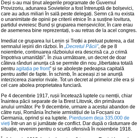
Deși s-au mai ținut alegerile programate de Guvernul
Provizoriu, adunarea Sovietelor a fost întreruptă de bolșevici,
care au adus miliari în sală peste delegați. Semn că nu exista
o unanimitate de opinii pe criterii etnice în a susține lovitura,
partidul evreiesc Bund și gruparea menșevicilor, în care erau
de asemenea bine reprezentați, s-au retras de la acel congres.
Imediat ce gruparea lui Lenin și Troțki a preluat puterea, a dat
semnalul ieșirii din război. În
„Decretul Păcii”
, de pe 8
noiembrie, continuarea războiului era descrisă ca „o crimă
împotriva umanității”. În ziua următoare, un decret de doar
câteva rânduri anunța că se permite din nou „libertatea totală
pentru
agitația pe front
” și se abolește pedeapsa capitală
pentru astfel de fapte. În schimb, în aceeași zi se anunță
interzicerea ziarelor rivale. Tot un decret al primelor zile era și
cel care abolea proprietatea funciară.
Pe 4 decembrie 1917, rușii încetează luptele cu nemții, chiar
înaintea păcii separate de la Brest Litovsk, din primăvara
anului următor. Pe 9 decembrie, urmare a acestui abandon de
către ruși, România încheie armistițiul de la Focșani cu
Germania, oprind și ea luptele.
Pierdusem deja 335.000 de
vieți
într-un an și jumătate de conflict. Dar după o răsturnare de
situație, revenim pentru o scurtă ofensivă în noiembrie 1918.