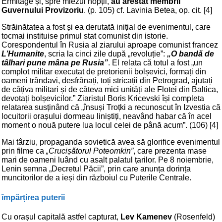
Ermitage și, spre miezul nopții,
au arestat membrii
Guvernului Provizoriu
. (p. 105) cf. Lavinia Betea, op. cit. [4]
Străinătatea a fost și ea derutată inițial de evenimentul, care
tocmai instituise primul stat comunist din istorie.
Corespondentul în Rusia al ziarului aproape comunist francez
L’Humanite
, scria la cinci zile după „revoluție”:
„O bandă de
tâlhari pune mâna pe Rusia”
. El relata că totul a fost „un
complot militar executat de pretorienii bolșevici, formați din
oameni trândavi, desfrânați, toți stricații din Petrograd, ajutați
de câțiva militari și de câteva mici unități ale Flotei din Baltica,
devotați bolșevicilor.” Ziaristul Boris Kricevski își completa
relatarea susținând că „însuși Troțki a recunoscut în Izvestia că
locuitorii orașului dormeau liniștiți, neavând habar că în acel
moment o nouă putere lua locul celei de până acum”. (106) [4]
Mai târziu, propaganda sovietică avea să glorifice evenimentul
prin filme ca
„Crucișătorul Poteomkin”
, care prezenta mase
mari de oameni luând cu asalt palatul țarilor. Pe 8 noiembrie,
Lenin semna „Decretul Păcii”, prin care anunța dorința
muncitorilor de a ieși din războiul cu Puterile Centrale.
împărțirea puterii
Cu orașul capitală astfel capturat,
Lev Kamenev
(Rosenfeld)