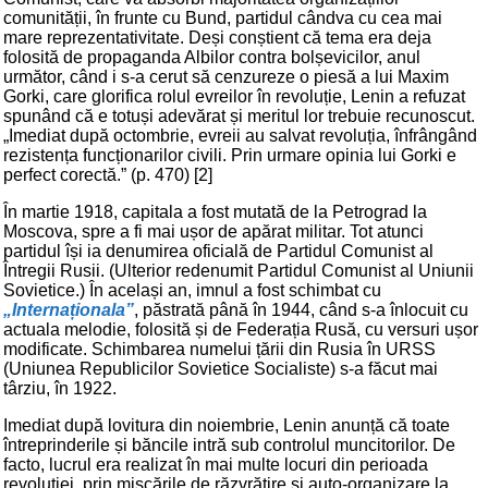
comunității, în frunte cu Bund, partidul cândva cu cea mai
mare reprezentativitate. Deși conștient că tema era deja
folosită de propaganda Albilor contra bolșevicilor, anul
următor, când i s-a cerut să cenzureze o piesă a lui Maxim
Gorki, care glorifica rolul evreilor în revoluție, Lenin a refuzat
spunând că e totuși adevărat și meritul lor trebuie recunoscut.
„Imediat după octombrie, evreii au salvat revoluția, înfrângând
rezistența funcționarilor civili. Prin urmare opinia lui Gorki e
perfect corectă.” (p. 470) [2]
În martie 1918, capitala a fost mutată de la Petrograd la
Moscova, spre a fi mai ușor de apărat militar. Tot atunci
partidul își ia denumirea oficială de Partidul Comunist al
Întregii Rusii. (Ulterior redenumit Partidul Comunist al Uniunii
Sovietice.) În același an, imnul a fost schimbat cu
„Internaționala”
, păstrată până în 1944, când s-a înlocuit cu
actuala melodie, folosită și de Federația Rusă, cu versuri ușor
modificate. Schimbarea numelui țării din Rusia în URSS
(Uniunea Republicilor Sovietice Socialiste) s-a făcut mai
târziu, în 1922.
Imediat după lovitura din noiembrie, Lenin anunță că toate
întreprinderile și băncile intră sub controlul muncitorilor. De
facto, lucrul era realizat în mai multe locuri din perioada
revoluției, prin mișcările de răzvrătire și auto-organizare la