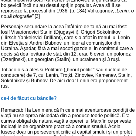
bolșevicii încă nu au destul sprijin popular. Avea să li se
reproșeze la procesul din 1936. (p. 184) Volkogonov,
„Lenin, o
nouă biografie”
[3]
Personaje secundare la acea întâlnire de taină au mai fost:
Iosif Visarionovici Stalin (Djugașvili), Grigori Sokolnikov
(Hirsch Yankelevici Brilliant), care s-a aflat în trenul lui Lenin
din Elveția și Andrei Bubnov, un lider al comuniștilor din
Ucraina. Așadar, fără a mai socoti gazdele, în comitetul care a
decis să dea lovitura de stat, din 12, erau 6 evrei, un polonez
(Dzerjinski), un georgian (Stalin), un ucrainean și 3 ruși.
Tot acolo s-a ales și Politbiro („biroul politic” sau nucleul de
conducere) de 7, cu: Lenin, Troțki, Zinoviev, Kamenev, Stalin,
Sokolnikov și Bubnov. De aici doar Lenin era preponderent
rus.
ce-i de făcut cu băncile?
Remarcabil la Lenin era că în cele mai aventuroase condiții de
viață nu se oprea niciodată din a produce teorie politică. Era
cumva obligat de natura vagă a operei lui Marx în ce privește
indicațiile de organizare practică a comunismului. Acela
fusese doar un perseverent critic al capitalismului și un profet