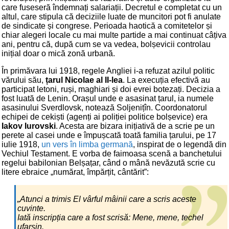
care fuseseră îndemnați salariații. Decretul e completat cu un
altul, care stipula că deciziile luate de muncitori pot fi anulate
de sindicate și congrese. Perioada haotică a comitetelor și
chiar alegeri locale cu mai multe partide a mai continuat câțiva
ani, pentru că, după cum se va vedea, bolșevicii controlau
inițial doar o mică zonă urbană.
În primăvara lui 1918, regele Angliei i-a refuzat azilul politic
vărului său,
țarul Nicolae al II-lea
. La execuția efectivă au
participat letoni, ruși, maghiari și doi evrei botezați. Decizia a
fost luată de Lenin. Orașul unde e asasinat țarul, ia numele
asasinului Sverdlovsk, notează Soljenițîn. Coordonatorul
echipei de cekiști (agenți ai poliției politice bolșevice) era
Iakov Iurovski
. Acesta are bizara inițiativă de a scrie pe un
perete al casei unde e împușcată toată familia țarului, pe 17
iulie 1918,
un vers în limba germană
, inspirat de o legendă din
Vechiul Testament. E vorba de faimoasa scenă a banchetului
regelui babilonian Belșațar, când o mână nevăzută scrie cu
litere ebraice „numărat, împărțit, cântărit”:
„Atunci a trimis El vârful mâinii care a scris aceste
cuvinte.
Iată inscripția care a fost scrisă: Mene, mene, techel
ufarsin.