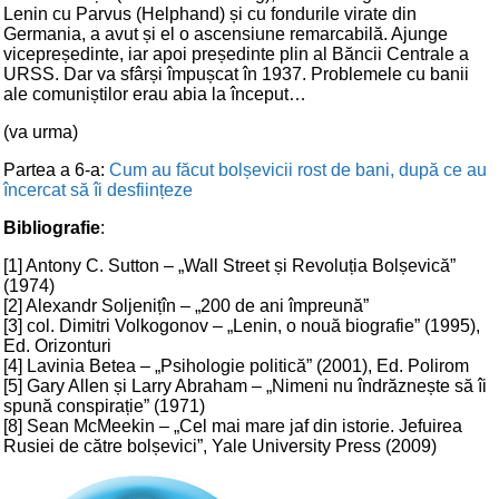
Lenin cu Parvus (Helphand) și cu fondurile virate din
Germania, a avut și el o ascensiune remarcabilă. Ajunge
vicepreședinte, iar apoi președinte plin al Băncii Centrale a
URSS. Dar va sfârși împușcat în 1937. Problemele cu banii
ale comuniștilor erau abia la început…
(va urma)
Partea a 6-a:
Cum au făcut bolșevicii rost de bani, după ce au
încercat să îi desființeze
Bibliografie
:
[1] Antony C. Sutton – „Wall Street și Revoluția Bolșevică”
(1974)
[2] Alexandr Soljenițîn – „200 de ani împreună”
[3] col. Dimitri Volkogonov – „Lenin, o nouă biografie” (1995),
Ed. Orizonturi
[4] Lavinia Betea – „Psihologie politică” (2001), Ed. Polirom
[5] Gary Allen și Larry Abraham – „Nimeni nu îndrăznește să îi
spună conspirație” (1971)
[8] Sean McMeekin – „Cel mai mare jaf din istorie. Jefuirea
Rusiei de către bolșevici”, Yale University Press (2009)