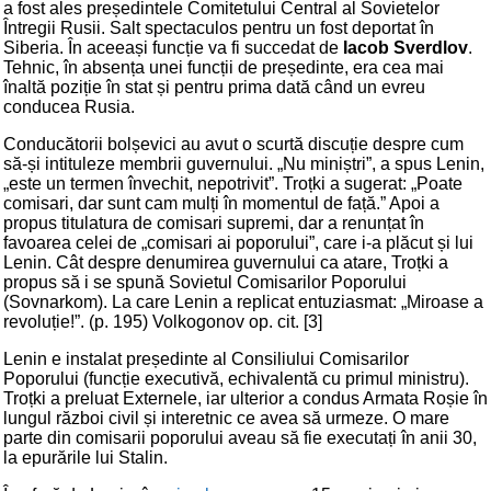
a fost ales președintele Comitetului Central al Sovietelor
Întregii Rusii. Salt spectaculos pentru un fost deportat în
Siberia. În aceeași funcție va fi succedat de
Iacob Sverdlov
.
Tehnic, în absența unei funcții de președinte, era cea mai
înaltă poziție în stat și pentru prima dată când un evreu
conducea Rusia.
Conducătorii bolșevici au avut o scurtă discuție despre cum
să-și intituleze membrii guvernului. „Nu miniștri”, a spus Lenin,
„este un termen învechit, nepotrivit”. Troțki a sugerat: „Poate
comisari, dar sunt cam mulți în momentul de față.” Apoi a
propus titulatura de comisari supremi, dar a renunțat în
favoarea celei de „comisari ai poporului”, care i-a plăcut și lui
Lenin. Cât despre denumirea guvernului ca atare, Troțki a
propus să i se spună Sovietul Comisarilor Poporului
(Sovnarkom). La care Lenin a replicat entuziasmat: „Miroase a
revoluție!”. (p. 195) Volkogonov op. cit. [3]
Lenin e instalat președinte al Consiliului Comisarilor
Poporului (funcție executivă, echivalentă cu primul ministru).
Troțki a preluat Externele, iar ulterior a condus Armata Roșie în
lungul război civil și interetnic ce avea să urmeze. O mare
parte din comisarii poporului aveau să fie executați în anii 30,
la epurările lui Stalin.