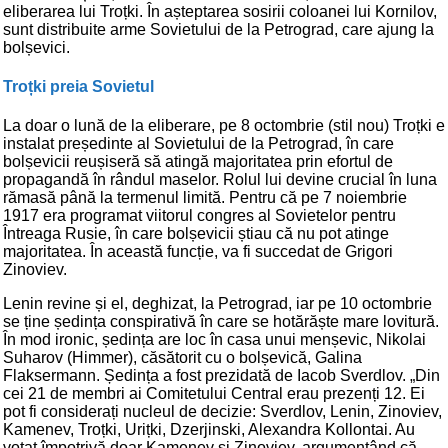
eliberarea lui Troțki. În așteptarea sosirii coloanei lui Kornilov,
sunt distribuite arme Sovietului de la Petrograd, care ajung la
bolșevici.
Troțki preia Sovietul
La doar o lună de la eliberare, pe 8 octombrie (stil nou) Troțki e
instalat președinte al Sovietului de la Petrograd, în care
bolșevicii reușiseră să atingă majoritatea prin efortul de
propagandă în rândul maselor. Rolul lui devine crucial în luna
rămasă până la termenul limită. Pentru că pe 7 noiembrie
1917 era programat viitorul congres al Sovietelor pentru
Întreaga Rusie, în care bolșevicii știau că nu pot atinge
majoritatea. În această funcție, va fi succedat de Grigori
Zinoviev.
Lenin revine și el, deghizat, la Petrograd, iar pe 10 octombrie
se ține ședința conspirativă în care se hotărăște mare lovitură.
În mod ironic, ședința are loc în casa unui menșevic, Nikolai
Suharov (Himmer), căsătorit cu o bolșevică, Galina
Flaksermann. Ședința a fost prezidată de Iacob Sverdlov. „Din
cei 21 de membri ai Comitetului Central erau prezenți 12. Ei
pot fi considerați nucleul de decizie: Sverdlov, Lenin, Zinoviev,
Kamenev, Troțki, Urițki, Dzerjinski, Alexandra Kollontai. Au
votat împotrivă doar Kamenev și Zinoviev, argumentând că