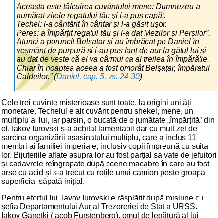
Aceasta este tâlcuirea cuvântului mene: Dumnezeu a
numărat zilele regatului tău și i-a pus capăt.
Techel: l-a cântărit în cântar și l-a găsit ușor.
Peres: a împărțit regatul tău și l-a dat Mezilor și Perșilor”.
Atunci a poruncit Belșațar și au îmbrăcat pe Daniel în
veșmânt de purpură și i-au pus lanț de aur la gâtul lui și
au dat de veste că el va cârmui ca al treilea în împărăție.
Chiar în noaptea aceea a fost omorât Belşaţar, împăratul
Caldeilor.” (
Daniel, cap. 5, vs. 24-30
)
Cele trei cuvinte misterioase sunt toate, la origini unități
monetare. Techelul e alt cuvânt pentru shekel, mene, un
multiplu al lui, iar parsin, o bucată de o jumătate „împărțită” din
el. Iakov Iurovski s-a achitat lamentabil dar cu mult zel de
sarcina organizării asasinatului multiplu, care a inclus 11
membri ai familiei imperiale, inclusiv copii împreună cu suita
lor. Bijuteriile aflate asupra lor au fost parțial salvate de jefuitori
și cadavrele reîngropate după scene macabre în care au fost
arse cu acid și s-a trecut cu roțile unui camion peste groapa
superficial săpată inițial.
Pentru efortul lui, Iavov Iurovski e răsplătit după misiune cu
șefia Departamentului Aur al Trezoreriei de Stat a URSS.
Iakov Ganețki (Iacob Furstenberg), omul de legătură al lui