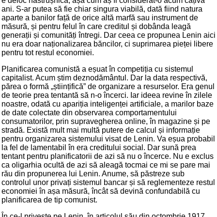
e deloc năstrușnică, așa cum aș fi considerat-o acum câțiva
ani. S-ar putea să fie chiar singura viabilă, dată fiind natura
aparte a banilor față de orice altă marfă sau instrument de
măsură, și pentru felul în care creditul și dobânda leagă
generații și comunități întregi. Dar ceea ce propunea Lenin aici
nu era doar naționalizarea băncilor, ci suprimarea pieței libere
pentru tot restul economiei.
Planificarea comunistă a eșuat în competiția cu sistemul
capitalist. Acum știm deznodământul. Dar la data respectivă,
părea o formă „științifică” de organizare a resurselor. Era genul
de teorie prea tentantă să n-o încerci. Iar ideea revine în zilele
noastre, odată cu apariția inteligenței artificiale, a marilor baze
de date colectate din observarea comportamentului
consumatorilor, prin supravegherea online, în magazine și pe
stradă. Există mult mai multă putere de calcul și informație
pentru organizarea sistemului visat de Lenin. Va eșua probabil
la fel de lamentabil în era creditului social. Dar sună prea
tentant pentru planificatorii de azi să nu o încerce. Nu e exclus
ca oligarhia ocultă de azi să aleagă tocmai ce mi se pare mai
rău din propunerea lui Lenin. Anume, să păstreze sub
controlul unor privați sistemul bancar și să reglementeze restul
economiei în așa măsură, încât să devină confundabilă cu
planificarea de tip comunist.
În ce-l privește pe Lenin, în articolul său din octombrie 1917,