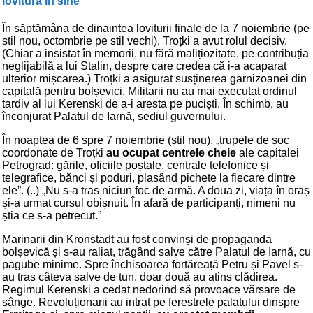
lovitura în sine
În săptămâna de dinaintea loviturii finale de la 7 noiembrie (pe
stil nou, octombrie pe stil vechi), Troțki a avut rolul decisiv.
(Chiar a insistat în memorii, nu fără malițiozitate, pe contribuția
neglijabilă a lui Stalin, despre care credea că i-a acaparat
ulterior mișcarea.) Troțki a asigurat susținerea garnizoanei din
capitală pentru bolșevici. Militarii nu au mai executat ordinul
tardiv al lui Kerenski de a-i aresta pe puciști. În schimb, au
înconjurat Palatul de Iarnă, sediul guvernului.
În noaptea de 6 spre 7 noiembrie (stil nou), „trupele de șoc
coordonate de Troțki
au ocupat centrele cheie
ale capitalei
Petrograd: gările, oficiile poștale, centrale telefonice și
telegrafice, bănci și poduri, plasând pichete la fiecare dintre
ele”. (..) „Nu s-a tras niciun foc de armă. A doua zi, viața în oraș
și-a urmat cursul obișnuit. În afară de participanți, nimeni nu
știa ce s-a petrecut.”
Marinarii din Kronstadt au fost convinși de propaganda
bolșevică și s-au raliat, trăgând salve către Palatul de Iarnă, cu
pagube minime. Spre închisoarea fortăreață Petru și Pavel s-
au tras câteva salve de tun, doar două au atins clădirea.
Regimul Kerenski a cedat nedorind să provoace vărsare de
sânge. Revoluționarii au intrat pe ferestrele palatului dinspre