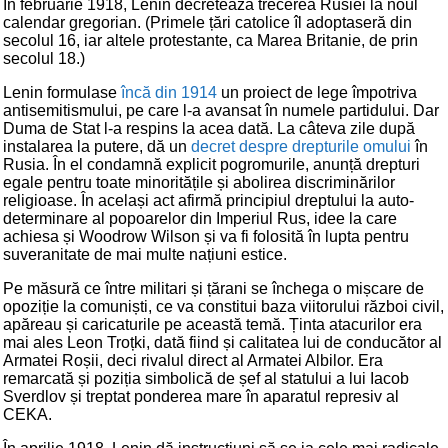
În februarie 1918, Lenin decretează trecerea Rusiei la noul
calendar gregorian. (Primele țări catolice îl adoptaseră din
secolul 16, iar altele protestante, ca Marea Britanie, de prin
secolul 18.)
Lenin formulase
încă din 1914
un proiect de lege împotriva
antisemitismului, pe care l-a avansat în numele partidului. Dar
Duma de Stat l-a respins la acea dată. La câteva zile după
instalarea la putere, dă un
decret despre drepturile omului
în
Rusia. În el condamnă explicit pogromurile, anunță drepturi
egale pentru toate minoritățile și abolirea discriminărilor
religioase. În același act afirmă principiul dreptului la auto-
determinare al popoarelor din Imperiul Rus, idee la care
achiesa și Woodrow Wilson și va fi folosită în lupta pentru
suveranitate de mai multe națiuni estice.
Pe măsură ce între militari și țărani se închega o mișcare de
opoziție la comuniști, ce va constitui baza viitorului război civil,
apăreau și caricaturile pe această temă. Ținta atacurilor era
mai ales Leon Troțki, dată fiind și calitatea lui de conducător al
Armatei Roșii, deci rivalul direct al Armatei Albilor. Era
remarcată și poziția simbolică de șef al statului a lui Iacob
Sverdlov și treptat ponderea mare în aparatul represiv al
CEKA.