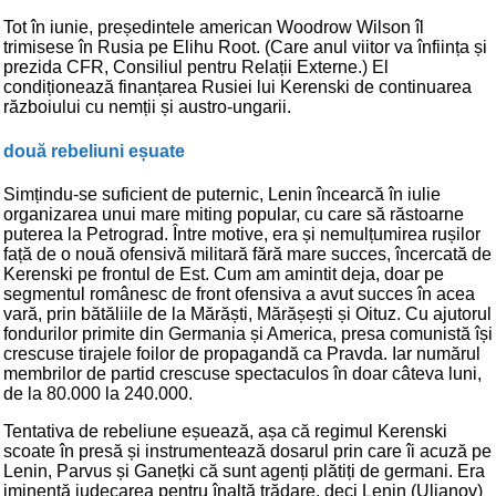
Tot în iunie, președintele american Woodrow Wilson îl
trimisese în Rusia pe Elihu Root. (Care anul viitor va înființa și
prezida CFR, Consiliul pentru Relații Externe.) El
condiționează finanțarea Rusiei lui Kerenski de continuarea
războiului cu nemții și austro-ungarii.
două rebeliuni eșuate
Simțindu-se suficient de puternic, Lenin încearcă în iulie
organizarea unui mare miting popular, cu care să răstoarne
puterea la Petrograd. Între motive, era și nemulțumirea rușilor
față de o nouă ofensivă militară fără mare succes, încercată de
Kerenski pe frontul de Est. Cum am amintit deja, doar pe
segmentul românesc de front ofensiva a avut succes în acea
vară, prin bătăliile de la Mărăști, Mărășești și Oituz. Cu ajutorul
fondurilor primite din Germania și America, presa comunistă își
crescuse tirajele foilor de propagandă ca Pravda. Iar numărul
membrilor de partid crescuse spectaculos în doar câteva luni,
de la 80.000 la 240.000.
Tentativa de rebeliune eșuează, așa că regimul Kerenski
scoate în presă și instrumentează dosarul prin care îi acuză pe
Lenin, Parvus și Ganețki că sunt agenți plătiți de germani. Era
iminentă judecarea pentru înaltă trădare, deci Lenin (Ulianov)