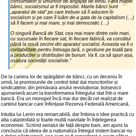
consumatori și uniunilor de angajați de birou. Fără marile
bănci, socialismul ar fi imposibil. Marile bănci sunt
„aparatul de stat” pe care trebuie să îl aducem în
socialism și pe care îl luăm de-a gata de la capitalism (…)
să îl facem și mai mare, și mai democratic (…)
O singură Bancă de Stat, cea mai mare dintre cele mari,
cu sucursale în fiecare sat, în fiecare fabrică, va constitui
până la nouă zecimi din aparatul socialist. Aceasta va fi o
contabilitate pentru întreaga țară, o gestiune pe toată țara
a producției și distribuției de bunuri. Va fi, ca să spun așa,
osatura societății socialiste.”
De la cariera lor de spărgători de bănci, cu un deceniu în
urmă, la promisiunile de control total dat muncitorilor și
sindicatelor, din primăvara anului revoluționar, bolșevicii
ajunseseră acum la transformarea întregului stat într-o mare
bancă. Era un monopol încă mai dur decât cel realizat de
cartelul bancar care înființase Rezerva Federală Americană.
Intuiția lui Lenin era remarcabilă, dar îmbina o idee practică cu
alta catastrofală și foarte multă naivitate în înțelegerea
economiei. Scriind serialul de față despre bani, am ajuns la
concluzia că ideea de a naționaliza întregul sistem bancar nu