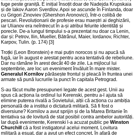
fuge peste graniță. E inițial însoțit doar de Nadejda Krupskaia
și de Iakov Aaron Sverdlov. Apoi se ascunde în Finlanda, doar
cu Grigori Zinoviev (Ghershon Aronovici), într-o colibă de
pescari. Revoluționarii de profesie erau maeștri ai deghizării,
iar Ulianov era neîntrecut în a-și atribui felurite identități și
porecle. De-a lungul timpului s-a prezentat nu doar ca Lenin,
dar și: Petrov, Ilin, Mueller, Bătrânul, Maier, Iordanov, Richter,
Karpov, Tulin. (p. 174) [3]
Troțki (Leon Bronstein) e mai puțin norocos și nu apucă să
fugă, iar în august e arestat pentru acea tentativă de rebeliune.
Dar nu rămâne în arest decât 40 de zile. La mijlocul lui
septembrie, are loc un eveniment învăluit în mare mister.
Generalul Kornilov
părăsește frontul și pleacă în fruntea unei
armate să pună lucrurile la punct în capitala Petrograd.
S-au făcut multe presupuneri legate de acest gest. Unii au
spus că acționa la ordinul lui Kerenski, pentru a-l ajuta să
elimine puterea rivală a Sovietului, alții că acționa cu ambiția
personală de a institui o dictatură militară. Să fi fost o
diversiune? Kornilov a avut sprijin și de la Marea Britanie în
tentativa sa de lovitură de stat posibil contra ambelor autorități.
Iar după evenimente, Kerenski l-a acuzat public pe
Winston
Churchill
că a fost instigatorul acelui moment. Lovitura
militară a eșuat, dar a avut un efect concret, în afară de