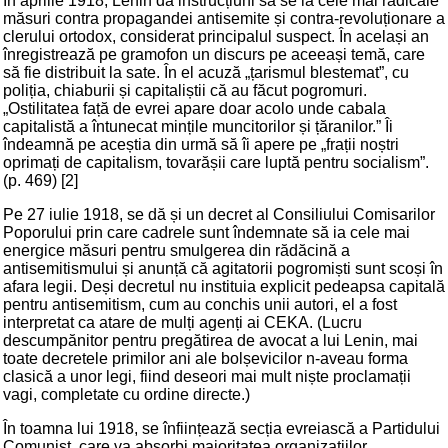
În aprilie 1918, Lenin dă instrucțiuni să se ia cele mai radicale
măsuri contra propagandei antisemite și contra-revoluționare a
clerului ortodox, considerat principalul suspect. În același an
înregistrează pe gramofon un discurs pe aceeași temă, care
să fie distribuit la sate. În el acuză „țarismul blestemat”, cu
poliția, chiaburii și capitaliștii că au făcut pogromuri.
„Ostilitatea față de evrei apare doar acolo unde cabala
capitalistă a întunecat mințile muncitorilor și țăranilor.” Îi
îndeamnă pe aceștia din urmă să îi apere pe „frații noștri
oprimați de capitalism, tovarășii care luptă pentru socialism”.
(p. 469) [2]
Pe 27 iulie 1918, se dă și un decret al Consiliului Comisarilor
Poporului prin care cadrele sunt îndemnate să ia cele mai
energice măsuri pentru smulgerea din rădăcină a
antisemitismului și anunță că agitatorii pogromiști sunt scoși în
afara legii. Deși decretul nu instituia explicit pedeapsa capitală
pentru antisemitism, cum au conchis unii autori, el a fost
interpretat ca atare de mulți agenți ai CEKA. (Lucru
descumpănitor pentru pregătirea de avocat a lui Lenin, mai
toate decretele primilor ani ale bolșevicilor n-aveau forma
clasică a unor legi, fiind deseori mai mult niște proclamații
vagi, completate cu ordine directe.)
În toamna lui 1918, se înființează secția evreiască a Partidului
Comunist, care va absorbi majoritatea organizațiilor