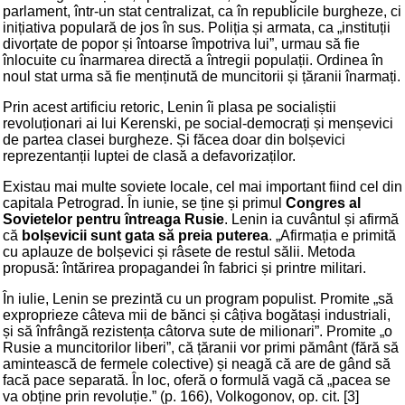
parlament, într-un stat centralizat, ca în republicile burgheze, ci
inițiativa populară de jos în sus. Poliția și armata, ca „instituții
divorțate de popor și întoarse împotriva lui”, urmau să fie
înlocuite cu înarmarea directă a întregii populații. Ordinea în
noul stat urma să fie menținută de muncitorii și țăranii înarmați.
Prin acest artificiu retoric, Lenin îi plasa pe socialiștii
revoluționari ai lui Kerenski, pe social-democrați și menșevici
de partea clasei burgheze. Și făcea doar din bolșevici
reprezentanții luptei de clasă a defavorizaților.
Existau mai multe soviete locale, cel mai important fiind cel din
capitala Petrograd. În iunie, se ține și primul
Congres al
Sovietelor pentru întreaga Rusie
. Lenin ia cuvântul și afirmă
că
bolșevicii sunt gata să preia puterea
. „Afirmația e primită
cu aplauze de bolșevici și râsete de restul sălii. Metoda
propusă: întărirea propagandei în fabrici și printre militari.
În iulie, Lenin se prezintă cu un program populist. Promite „să
exproprieze câteva mii de bănci și câțiva bogătași industriali,
și să înfrângă rezistența câtorva sute de milionari”. Promite „o
Rusie a muncitorilor liberi”, că țăranii vor primi pământ (fără să
amintească de fermele colective) și neagă că are de gând să
facă pace separată. În loc, oferă o formulă vagă că „pacea se
va obține prin revoluție.” (p. 166), Volkogonov, op. cit. [3]