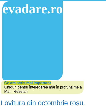
evadare.ro
Ce am scris mai important
Ghiduri pentru înțelegerea mai în profunzime a
Marii Resetări
Lovitura din octombrie roșu.