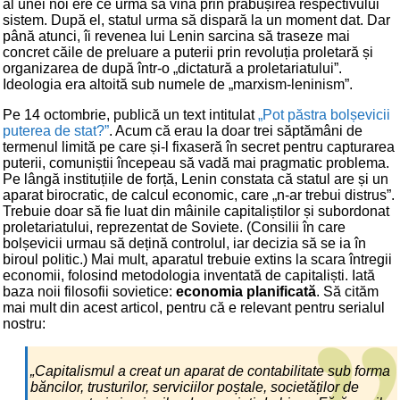
al unei noi ere ce urma să vină prin prăbușirea respectivului
sistem. După el, statul urma să dispară la un moment dat. Dar
până atunci, îi revenea lui Lenin sarcina să traseze mai
concret căile de preluare a puterii prin revoluția proletară și
organizarea de după într-o „dictatură a proletariatului”.
Ideologia era altoită sub numele de „marxism-leninism”.
Pe 14 octombrie, publică un text intitulat
„Pot păstra bolșevicii
puterea de stat?”
. Acum că erau la doar trei săptămâni de
termenul limită pe care și-l fixaseră în secret pentru capturarea
puterii, comuniștii începeau să vadă mai pragmatic problema.
Pe lângă instituțiile de forță, Lenin constata că statul are și un
aparat birocratic, de calcul economic, care „n-ar trebui distrus”.
Trebuie doar să fie luat din mâinile capitaliștilor și subordonat
proletariatului, reprezentat de Soviete. (Consilii în care
bolșevicii urmau să dețină controlul, iar decizia să se ia în
biroul politic.) Mai mult, aparatul trebuie extins la scara întregii
economii, folosind metodologia inventată de capitaliști. Iată
baza noii filosofii sovietice:
economia planificată
. Să cităm
mai mult din acest articol, pentru că e relevant pentru serialul
nostru:
„Capitalismul a creat un aparat de contabilitate sub forma
băncilor, trusturilor, serviciilor poștale, societăților de