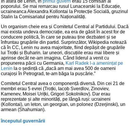
În afară de Lenin, în
primul guvern
erau 15 comisari ai
poporului. Se mai remarcau rusul Lunacearski la Educație,
ucraineanca Alexandra Kollontai la Protecție Socială, gruzinul
Stalin la Comisariatul pentru Naționalități.
Un organism cheie era și Comitetul Central al Partidului. Dacă
mai exista undeva democrație, ea era de găsit în acest for de
conducere politică, în care se puteau ține dezbateri și se
înfruntau grupările din partid. Surprinzător, Wikipedia notează
că în CC, Lenin nu avea majoritate, fiind depășit de grupările
lui Troțki și Buharin. Iar uneori, discuțiile erau mai libere și
aprinse decât ne-am imagina. Când liderul a venit cu
propunerea păcii cu Germania,
Karl Radek l-a amenințat pe
Lenin
la o ședință că „dacă am mai avea 500 de oameni
curajoși în Petrograd, te-am băga la pușcărie.”
Comitetul Central avea o componență diversă. Din cei 21 de
membri erau 5 evrei (Troțki, Iacob Sverdlov, Zinoviev,
Kamenev, Moisei Urițki, Grigori Sokolnikov). Dar erau
reprezentate și alte minorități, pe lângă ruși: ucraineni
(Kollontai), un leton, un georgian, un polonez (Dzerjinski), un
armean (Shahumian).
începutul guvernării