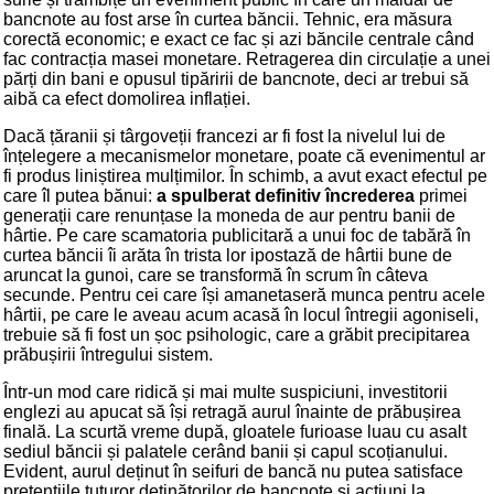
bancnote au fost arse în curtea băncii. Tehnic, era măsura
corectă economic; e exact ce fac și azi băncile centrale când
fac contracția masei monetare. Retragerea din circulație a unei
părți din bani e opusul tipăririi de bancnote, deci ar trebui să
aibă ca efect domolirea inflației.
Dacă țăranii și târgoveții francezi ar fi fost la nivelul lui de
înțelegere a mecanismelor monetare, poate că evenimentul ar
fi produs liniștirea mulțimilor. În schimb, a avut exact efectul pe
care îl putea bănui:
a spulberat definitiv încrederea
primei
generații care renunțase la moneda de aur pentru banii de
hârtie. Pe care scamatoria publicitară a unui foc de tabără în
curtea băncii îi arăta în trista lor ipostază de hârtii bune de
aruncat la gunoi, care se transformă în scrum în câteva
secunde. Pentru cei care își amanetaseră munca pentru acele
hârtii, pe care le aveau acum acasă în locul întregii agoniseli,
trebuie să fi fost un șoc psihologic, care a grăbit precipitarea
prăbușirii întregului sistem.
Într-un mod care ridică și mai multe suspiciuni, investitorii
englezi au apucat să își retragă aurul înainte de prăbușirea
finală. La scurtă vreme după, gloatele furioase luau cu asalt
sediul băncii și palatele cerând banii și capul scoțianului.
Evident, aurul deținut în seifuri de bancă nu putea satisface
pretențiile tuturor deținătorilor de bancnote și acțiuni la