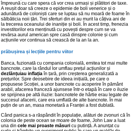
împreună cu care spera că vor crea urmași și plătitori de taxe.
A reușit doar să creeze o epidemie de boli venerice și o
adunătură de coloniști care se luptau să nu moară de foame în
sălbăticia noii țări. Trei sferturi din ei au murit la câțiva ani de
la trecerea oceanului de inaniție și boli. În acest timp, frenezia
investitorilor era menținută cu povești despre cum se va
revărsa aurul american spre casă dinspre colonie și cum
acțiunile vor continua să crească de la an la an.
prăbușirea și lecțiile pentru viitor
Banca, fuzionată cu compania colonială, emitea tot mai multe
bancnote, care la rândul lor umflau prețul acțiunilor și
dezlănțuiau inflația
în țară, prin creșterea generalizată a
prețurilor. Spre deosebire de ideea inițială, pe care o
propusese Scoției, a unor bancnote cu acoperire în pământ
arabil, afacerea franceză ajunsese într-o etapă în care o iluzie
se sprijinea pe altă iluzie: bancnotele de hârtie erau legate de
succesul afacerii, care era umflată de alte bancnote. În mai
puțin de un an, masa monetară a Franței a fost dublată.
Când panica s-a răspândit în populație, alături de zvonuri că în
colonia de peste ocean se moare de foame, John Law a luat
una din
cele mai proaste măsuri
cu putință. A anunțat cu
surle și trâmbițe un eveniment public în care un maldăr de