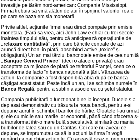
investiție pe tărâm nord-american: Compania Mississippi.
Firma trebuia să vină alături de aur în sprijinul valorilor reale
pe care se baza emisia monetară.
Privite altfel, acțiunile firmei erau direct pompate prin emisie
monetară. (Fără să vrea, aici John Law e chiar cu trei secole
înaintea timpului său, pentru că anticipează operațiunile de
„relaxare cantitativă”
, prin care băncile centrale de azi
aruncă direct bani în piață, absorbind active „toxice” și
obligațiuni.) Un an mai târziu, bancnotele emise de cea numită
„Banque General Privee”
(deci o afacere privată) erau
acceptate ca mijloace de plată pe teritoriul Franței, ceea ce o
transforma de facto în banca națională a țării. Vânzarea de
acțiuni la companie a fost disponibilă abia după ce banca
câștigat acest statut. Peste încă un an, i se schimba numele în
Banca Regală
, pentru a sublinia asocierea cu șeful statului.
Campania publicitară a funcționat bine la început. Ducele s-a
deplasat demonstrativ cu trăsura la noua bancă, pentru a-și
depune aurul în schimbul banilor de hârtie. Gloatele l-au urmat
și ele cu micile sau marile lor economii, până când afacerea s-
a transformat într-o mare bulă speculativă, similară cu mania
bulbilor de lalea sau cu un Caritas. Cei care nu aveau ce
depune, se împrumutau ca să ia acțiuni la firma în vogă
punând ca gaj chiar acțiunile. Cu această ocazie, pentru prima