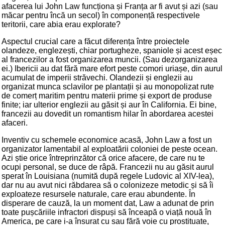
afacerea lui John Law funcționa și Franța ar fi avut și azi (sau
măcar pentru încă un secol) în componență respectivele
teritorii, care abia erau explorate?
Aspectul crucial care a făcut diferența între proiectele
olandeze, englezești, chiar portugheze, spaniole și acest eșec
al francezilor a fost organizarea muncii. (Sau dezorganizarea
ei.) Ibericii au dat fără mare efort peste comori uriașe, din aurul
acumulat de imperii străvechi. Olandezii și englezii au
organizat munca sclavilor pe plantații și au monopolizat rute
de comerț maritim pentru materii prime și export de produse
finite; iar ulterior englezii au găsit și aur în California. Ei bine,
francezii au dovedit un romantism hilar în abordarea acestei
afaceri.
Inventiv cu schemele economice acasă, John Law a fost un
organizator lamentabil al exploatării coloniei de peste ocean.
Azi știe orice întreprinzător că orice afacere, de care nu te
ocupi personal, se duce de râpă. Francezii nu au găsit aurul
sperat în Louisiana (numită după regele Ludovic al XIV-lea),
dar nu au avut nici răbdarea să o colonizeze metodic și să îi
exploateze resursele naturale, care erau abundente. În
disperare de cauză, la un moment dat, Law a adunat de prin
toate pușcăriile infractori dispuși să înceapă o viață nouă în
America, pe care i-a însurat cu sau fără voie cu prostituate,