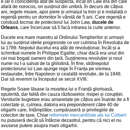
e iar o coincidență atât de suspectă, încât ori Law era din cale
afară de norocos, ori susținut din umbră. În decurs de câțiva
ani, regele moare, apoi piere și urmașul la tron și e instalată o
regență pentru un domnitor în vârstă de 5 ani. Care regență e
condusă tocmai de protectorul lui John Law,
ducele de
Orleans
, care încercase să îi facă intrarea la curte anterior.
Ducele era mare maestru al Ordinului Templierilor și urmașii
lui au susținut ideile progresiste ce vor culmina în Revoluția de
la 1789. Nepotul ducelui era atât de revoluționar, încât și-a
schimbat numele în Philippe Egalite, chiar dacă era unul din
cei mai bogați oameni din țară. Susținerea revoluției și noul
nume nu l-a salvat de la ghilotină. În fine, strănepotul
protectorului lui Law ajunge rege în Franța pe vremea
restaurație, între Napoleon și cealaltă revoluție, de la 1848.
Dar să revenim la începutul se secol XVIII.
Regele Soare lăsase la moartea lui o Franță glorioasă,
opulentă, dar falită din cauza războaielor, risipei și corupției.
Veniturile bugetare erau amanetate pe câțiva ani înainte de a fi
colectate și, culmea, datoria era preponderent către 40 de
oligarhi care, întâmplător, cumpăraseră și privilegiile de
colectori de taxe. Chiar
reformele mercantiliste ale lui Colbert
nu putuseră decât să întârzie dezastrul, pentru că nici el nu
avusese putere asupra marii oligarhii.