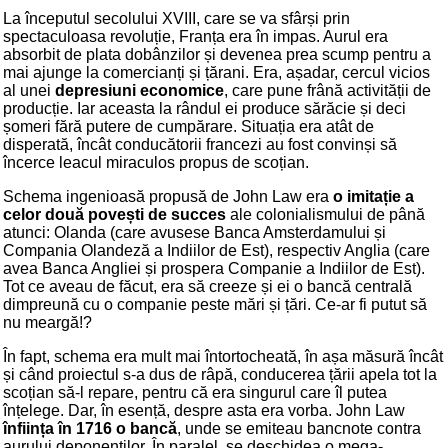
La începutul secolului XVIII, care se va sfârși prin
spectaculoasa revoluție, Franța era în impas. Aurul era
absorbit de plata dobânzilor și devenea prea scump pentru a
mai ajunge la comercianți și țărani. Era, așadar, cercul vicios
al unei
depresiuni economice
, care pune frână activității de
producție. Iar aceasta la rândul ei produce sărăcie și deci
șomeri fără putere de cumpărare. Situația era atât de
disperată, încât conducătorii francezi au fost convinși să
încerce leacul miraculos propus de scoțian.
Schema ingenioasă propusă de John Law era
o imitație a
celor două povești de succes
ale colonialismului de până
atunci: Olanda (care avusese Banca Amsterdamului și
Compania Olandeză a Indiilor de Est), respectiv Anglia (care
avea Banca Angliei și prospera Companie a Indiilor de Est).
Tot ce aveau de făcut, era să creeze și ei o bancă centrală
dimpreună cu o companie peste mări și țări. Ce-ar fi putut să
nu meargă!?
În fapt, schema era mult mai întortocheată, în așa măsură încât
și când proiectul s-a dus de râpă, conducerea țării apela tot la
scoțian să-l repare, pentru că era singurul care îl putea
înțelege. Dar, în esență, despre asta era vorba. John Law
înființa în 1716 o bancă
, unde se emiteau bancnote contra
aurului deponenților. În paralel, se deschidea o mega-