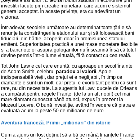
„keynesianismului”. E teoria rolului statului în economie prin
investiții făcute prin creație monetară, care acum e sistemul
general acceptat. În aceste privințe, era cu adevărat un
vizionar.
Într-adevăr, secolele următoare au determinat toate țările să
renunțe la constrângerile etalonului aur și să folosească bani
fiduciari, din hârtie, acoperiți doar în promisiunea statului
emitent. Superioritatea practică a unei mase monetare flexibile
și a bancnotelor asupra gologanilor nu înseamnă însă că totul
devine permis într-o lume virtuală, fără contact cu cea reală.
Tot John Law e cel care enunță, cu aproape un secol înainte
de Adam Smith, celebrul
paradox al valorii
. Apa e
indispensabilă vieții, dar prețul ei e neglijabil, în timp ce
diamantele sunt un moft, dar prețul e exorbitant pentru că sunt
rare, nu din necesitate. La sugestia lui Law, ducele de Orleans
a cumpărat pentru regele Franței (de la un alt nobil) cel mai
mare diamant cunoscut până atunci, expus în prezent la
Muzeul Louvre. O bună investiție, având în vedere că piatra e
evaluată acum la peste 50 de milioane de euro.
Aventura franceză. Primii „milionari” din istorie
Cum a ajuns un fost deținut să aibă pe mână finanțele Franței