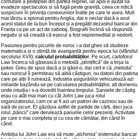
comutare a pedepsei din partea reginei, iar apoi e ajutat să
evadeze spectaculos și să fugă peste graniță, ceea ce ridică
suspiciuni în privința conexiunilor înalte pe care le avea. Mult
mai târziu a spionat pentru Anglia, dar e neclar dacă a avut
acest statut de la bun început și a pregătit dezastrul bancar din
Franța ca pe un act de sabotaj. Biografii înclină să răspundă
negativ și să creadă că eșecul a fost nepremeditat și nedorit.
Pasiunea pentru jocurile de noroc i-a dat ghes să studieze
matematica și o știință de avangardă pentru epoca lui (sfârșitul
secolului XVII):
calculul probabilităților
. Pe scurt, cartoforul
Law încerca să găsească o metodă „științifică” de a trișa la
poker. Greu de spus dacă a și găsit-o, dar cert e că „metoda”
sau norocul îi permiteau să aibă câștiguri, nu datorii din patima
care pe alții îi ruinează. Industria asigurărilor vehiculează azi
miliarde bazându-se pe calcularea probabilităților, alt domeniu
unde intuiția i s-a dovedit înaintea timpului. Șansele de câștig
erau cu atât mai mari cu cât John Law juca rolul
organizatorului, cam ce ar fi azi un patron de cazinou sau de
sală de jocuri. El găzduia astfel de partide de cărți, deci juca
rolul „băncii” care derulează pariurile celor prezenți. Activitate
pe care o mai completa și cu cea de cămătar, din când în
când.
Ambiția lui John Law era să mute „alchimia” sistemului bancar