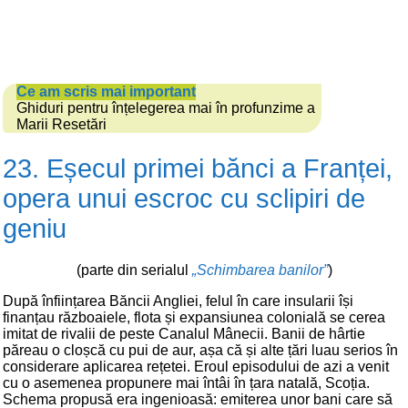
Ce am scris mai important
Ghiduri pentru înțelegerea mai în profunzime a
Marii Resetări
23. Eșecul primei bănci a Franței,
opera unui escroc cu sclipiri de
geniu
(parte din serialul
„Schimbarea banilor”
)
După înființarea Băncii Angliei, felul în care insularii își
finanțau războaiele, flota și expansiunea colonială se cerea
imitat de rivalii de peste Canalul Mânecii. Banii de hârtie
păreau o cloșcă cu pui de aur, așa că și alte țări luau serios în
considerare aplicarea rețetei. Eroul episodului de azi a venit
cu o asemenea propunere mai întâi în țara natală, Scoția.
Schema propusă era ingenioasă: emiterea unor bani care să