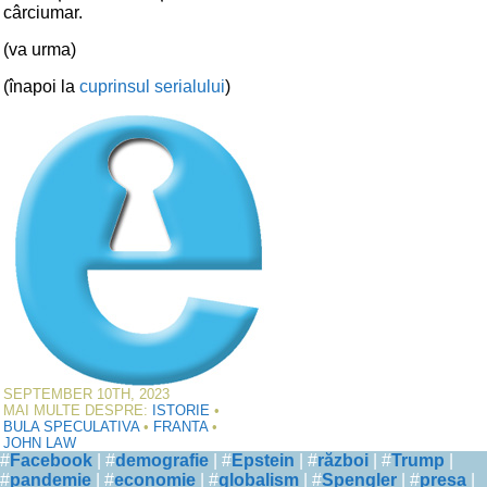
cârciumar.
(va urma)
(înapoi la
cuprinsul serialului
)
SEPTEMBER 10TH, 2023
MAI MULTE DESPRE:
ISTORIE
•
BULA SPECULATIVA
•
FRANTA
•
JOHN LAW
#
Facebook
| #
demografie
| #
Epstein
| #
război
| #
Trump
|
#
pandemie
| #
economie
| #
globalism
| #
Spengler
| #
presa
|