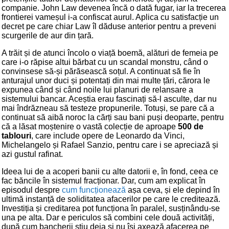
companie. John Law devenea încă o dată fugar, iar la trecerea
frontierei vameșul i-a confiscat aurul. Aplica cu satisfacție un
decret pe care chiar Law îl dăduse anterior pentru a preveni
scurgerile de aur din țară.
A trăit și de atunci încolo o viață boemă, alături de femeia pe
care i-o răpise altui bărbat cu un scandal monstru, când o
convinsese să-și părăsească soțul. A continuat să fie în
anturajul unor duci și potentați din mai multe țări, cărora le
expunea când și când noile lui planuri de relansare a
sistemului bancar. Aceștia erau fascinați să-l asculte, dar nu
mai îndrăzneau să testeze propunerile. Totuși, se pare că a
continuat să aibă noroc la cărți sau bani puși deoparte, pentru
că a lăsat moștenire o vastă colecție de aproape
500 de
tablouri
, care include opere de Leonardo da Vinci,
Michelangelo și Rafael Sanzio, pentru care i se apreciază și
azi gustul rafinat.
Ideea lui de a acoperi banii cu alte datorii e, în fond, ceea ce
fac băncile în sistemul fracționar. Dar, cum am explicat în
episodul despre
cum funcționează
așa ceva, și ele depind în
ultimă instanță de soliditatea afacerilor pe care le creditează.
Investiția și creditarea pot funcționa în paralel, susținându-se
una pe alta. Dar e periculos să combini cele două activități,
după cum bancherii știu deja și nu își axează afacerea pe