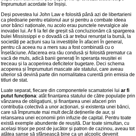
împrumuturi acordate lor înșiși.
Deși povestea lui John Law e folosită până azi de libertarieni
ca pledoarie pentru etalonul aur și pentru a combate ideea
unor bănci naționale, nu acolo erau punctele nevralgice ale
inovației lui. Ar fi la fel de greșit să concluzionăm că spargerea
bulei Mississippi e o dovadă că ar trebui renunțat la bursă, la
societăți pe acțiuni sau la investițiile în afaceri în general,
pentru că aceea nu a mers sau a fost combinată cu o
înșelăciune. Afacerea era rău condusă și folosită prematur ca
vacă de muls, adică banii generați în speranța reușitei ei
treceau și la acoperirea deficitelor bugetare. Deci schema
acoperea și împrumuturi mascate ale statului, care aveau
ulterior să devină parte din normalitatea curentă prin emisia de
titluri de stat.
Luate separat, fiecare din componentele scamatoriei lui
ar fi
putut funcționa
: atât finanțarea statului de către populație prin
vânzarea de obligațiuni, și finanțarea unei afaceri prin
contribuția colectivă a unor acționari, și existența unei bănci,
care să împrumute mai mult decât deținerile de aur, și
relansarea unei economii prin infuzie de capital. Pentru toate
există exemple abundente de reușită. Dar toate simultan, cu
același trișor pe post de jucător și patron de cazinou, aveau tot
atâtea șanse să sfârșească bine ca un alcoolic devenit