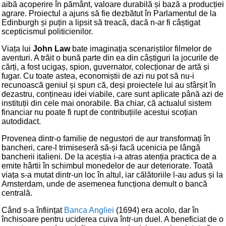
aibă acoperire în pământ, valoare durabilă și bază a producției
agrare. Proiectul a ajuns să fie dezbătut în Parlamentul de la
Edinburgh și puțin a lipsit să treacă, dacă n-ar fi câștigat
scepticismul politicienilor.
Viața lui
John Law
bate imaginația scenariștilor filmelor de
aventuri. A trăit o bună parte din ea din câștiguri la jocurile de
cărți, a fost ucigaș, spion, guvernator, colecționar de artă și
fugar. Cu toate astea, economiștii de azi nu pot să nu-i
recunoască geniul și spun că, deși proiectele lui au sfârșit în
dezastru, conțineau idei viabile, care sunt aplicate până azi de
instituții din cele mai onorabile. Ba chiar, că actualul sistem
financiar nu poate fi rupt de contribuțiile acestui scoțian
autodidact.
Provenea dintr-o familie de negustori de aur transformați în
bancheri, care-l trimiseseră să-și facă ucenicia pe lângă
bancherii italieni. De la aceștia i-a atras atenția practica de a
emite hârtii în schimbul monedelor de aur deteriorate. Toată
viața s-a mutat dintr-un loc în altul, iar călătoriile l-au adus și la
Amsterdam, unde de asemenea funcționa demult o bancă
centrală.
Când s-a înființat
Banca Angliei
(1694) era acolo, dar în
închisoare pentru uciderea cuiva într-un duel. A beneficiat de o