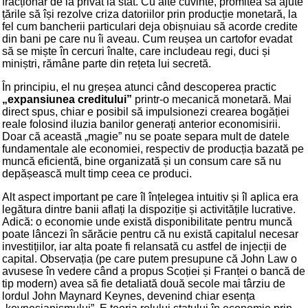
fracționar de la privat la stat. Cu alte cuvinte, promitea să ajute
țările să își rezolve criza datoriilor prin producție monetară, la
fel cum bancherii particulari deja obișnuiau să acorde credite
din bani pe care nu îi aveau. Cum reușea un cartofor evadat
să se miște în cercuri înalte, care includeau regi, duci și
miniștri, rămâne parte din rețeta lui secretă.
În principiu, el nu greșea atunci când descoperea practic
„expansiunea creditului”
printr-o mecanică monetară. Mai
direct spus, chiar e posibil să impulsionezi crearea bogăției
reale folosind iluzia banilor generați anterior economisirii.
Doar că această „magie” nu se poate separa mult de datele
fundamentale ale economiei, respectiv de producția bazată pe
muncă eficientă, bine organizată și un consum care să nu
depășească mult timp ceea ce produci.
Alt aspect important pe care îl înțelegea intuitiv și îl aplica era
legătura dintre banii aflați la dispoziție și activitățile lucrative.
Adică: o economie unde există disponibilitate pentru muncă
poate lâncezi în sărăcie pentru că nu există capitalul necesar
investițiilor, iar alta poate fi relansată cu astfel de injecții de
capital. Observația (pe care putem presupune că John Law o
avusese în vedere când a propus Scoției și Franței o bancă de
tip modern) avea să fie detaliată două secole mai târziu de
lordul John Maynard Keynes, devenind chiar esența