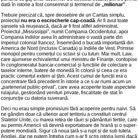
dată în istorie a fost consemnat și termenul de
„milionar”
.
Trebuie precizat că, spre deosebire de un Caritas simplu,
proiectul
nu era o escrocherie cap-coadă
. Ar fi avut toate
șansele să reușească, dacă ar fi fost altfel administrat.
Proiectul „Mississippi”, numit Compania Occidentului, apoi
Compania Indiilor avea în administrare o vastă parte din
imperiul colonial francez, însemnând o bucată importantă din
America de Nord (inclusiv Canada) și Indiile de Vest. Primise
monopol pentru comerțul cu sclavi și cu tutun. Mai mult, Law,
care ajunsese echivalentul unui ministru de Finanțe, contopise
în conglomeratul bancar-comercial și funcțiile de colectare a
taxelor interne, batere de monedă în colonii și ceea ce era
practic comerțul extern al țării. Acest cumul de funcții era o
concentrare fără precedent în istorie a ce s-ar numi acum un
„parteneriat public-privat”, care avea acoperite toate aspectele
rulajului, gestionând venituri private, fiscalitate de stat în
conjuncție cu datoria suverană.
Deci nu erau simple promisiuni fără acoperire pentru naivi. Să
ne gândim doar că ulterior acel teritoriu a constituit centrul
Statelor Unite, cu marea rețea de râuri și pământuri fertile, care
au permis Americii să devină exportatoare de hrană și o super-
putere mondială. Sigur că noua țară s-a rupt și de sub tutela
Angliei, dar ne putem întreba cum s-ar fi scris istoria lumii dacă